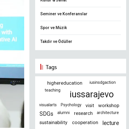
Kültür & Sanat
Seminer ve Konferanslar
Spor ve Müzik
Takdir ve Ödüller
Tags
highereducation
iusinsdgaction
teaching
iussarajevo
visualarts
Psychology
visit
workshop
alumni
research
architecture
SDGs
sustainability
cooperation
lecture