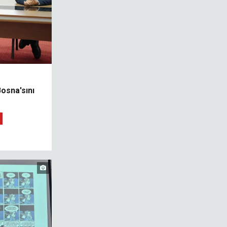
T
Bosna'sını