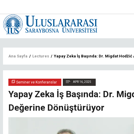
Main
navigat
tr
Sayfa
Ana Sayfa
/
Lectures
/
Yapay Zeka İş Başında: Dr. Migdat Hodžić
yolu
Seminer ve Konferanslar
APR 16, 2025
Yapay Zeka İş Başında: Dr. Mi
Değerine Dönüştürüyor