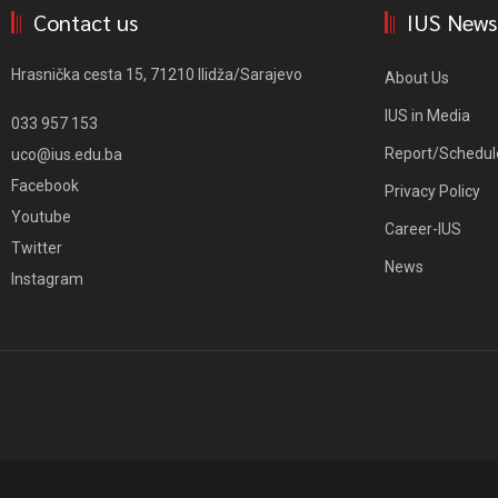
Contact us
IUS News
Hrasnička cesta 15, 71210 Ilidža/Sarajevo
About Us
IUS in Media
033 957 153
Report/Schedul
uco@ius.edu.ba
Facebook
Privacy Policy
Youtube
Career-IUS
Twitter
News
Instagram