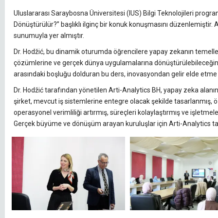
Uluslararası Saraybosna Üniversitesi (IUS) Bilgi Teknolojileri prog
Dönüştürülür?” başlıklı ilginç bir konuk konuşmasını düzenlemiştir. Ar
sunumuyla yer almıştır.
Dr. Hodžić, bu dinamik oturumda öğrencilere yapay zekanın temelleri
çözümlerine ve gerçek dünya uygulamalarına dönüştürülebileceğini a
arasındaki boşluğu dolduran bu ders, inovasyondan gelir elde etme 
Dr. Hodžić tarafından yönetilen Arti-Analytics BH, yapay zeka ala
şirket, mevcut iş sistemlerine entegre olacak şekilde tasarlanmış, öz
operasyonel verimliliği artırmış, süreçleri kolaylaştırmış ve işletme
Gerçek büyüme ve dönüşüm arayan kuruluşlar için Arti-Analytics tan