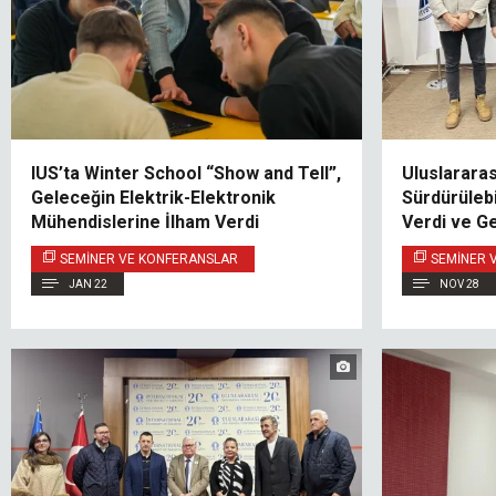
IUS’ta Winter School “Show and Tell”,
Uluslarara
Geleceğin Elektrik-Elektronik
Sürdürülebi
Mühendislerine İlham Verdi
Verdi ve Ge
Olanakların
SEMINER VE KONFERANSLAR
SEMINER 
JAN 22
NOV 28