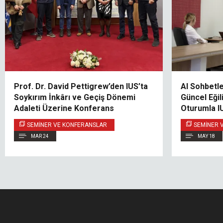
Prof. Dr. David Pettigrew’den IUS’ta
AI Sohbetle
Soykırım İnkârı ve Geçiş Dönemi
Güncel Eğil
Adaleti Üzerine Konferans
Oturumla I
SEMINER VE KONFERANSLAR
SEMINER 
MAR 24
MAY 18