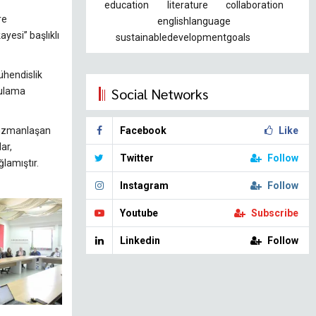
education
literature
collaboration
re
englishlanguage
ayesi” başlıklı
sustainabledevelopmentgoals
ühendislik
Social Networks
gulama
e uzmanlaşan
Facebook
Like
ar,
Twitter
Follow
ğlamıştır.
Instagram
Follow
Youtube
Subscribe
Linkedin
Follow