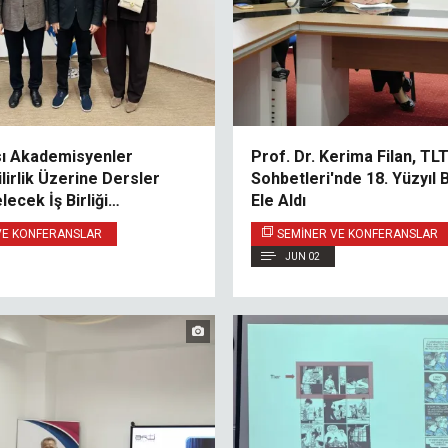
sı Akademisyenler
Prof. Dr. Kerima Filan, TL
lirlik Üzerine Dersler
Sohbetleri'nde 18. Yüzyıl 
lecek İş Birliği
Ele Aldı
ı Görüştü
VE KONFERANSLAR
SEMINER VE KONFERANSLAR
JUN 02