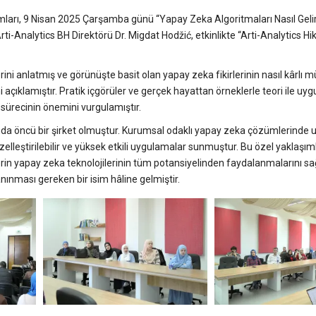
ramları, 9 Nisan 2025 Çarşamba günü “Yapay Zeka Algoritmaları Nasıl Geli
ti-Analytics BH Direktörü Dr. Migdat Hodžić, etkinlikte “Arti-Analytics Hik
ni anlatmış ve görünüşte basit olan yapay zeka fikirlerinin nasıl kârlı m
çıklamıştır. Pratik içgörüler ve gerçek hayattan örneklerle teori ile uy
sürecinin önemini vurgulamıştır.
nında öncü bir şirket olmuştur. Kurumsal odaklı yapay zeka çözümlerind
elleştirilebilir ve yüksek etkili uygulamalar sunmuştur. Bu özel yaklaşıml
lerin yapay zeka teknolojilerinin tüm potansiyelinden faydalanmalarını sa
ınması gereken bir isim hâline gelmiştir.