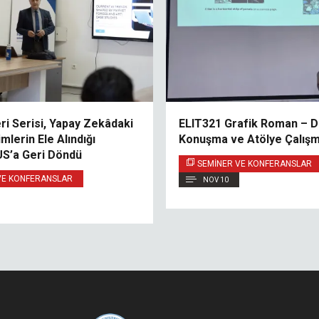
ri Serisi, Yapay Zekâdaki
ELIT321 Grafik Roman – D
imlerin Ele Alındığı
Konuşma ve Atölye Çalışm
US’a Geri Döndü
SEMINER VE KONFERANSLAR
VE KONFERANSLAR
NOV 10