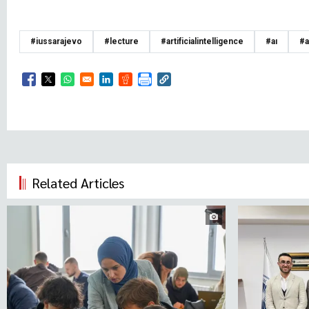
#iussarajevo
#lecture
#artificialintelligence
#ai
#a
Opens in a new window
Opens in a new window
Opens in a new window
Opens in a new window
Opens in a new window
Related Articles