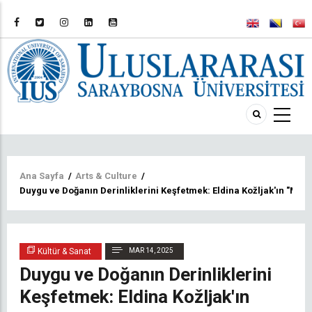
Sayfa
Ana Sayfa
/
Arts & Culture
/
Duygu ve Doğanın Derinliklerini Keşfetmek: Eldina Kožljak'ın "Mavi
yolu
Kültür & Sanat
MAR 14, 2025
Duygu ve Doğanın Derinliklerini
Keşfetmek: Eldina Kožljak'ın