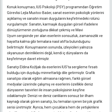
Konuk konuşmacı, IUS Psikoloji (PSY) programından Öğretim
Görevlisi Lejla Mustoo-Bašer, sanat eserinin psikolojik yönlerini
açıklamış ve sanatın insan duygularını keşfetmedeki rolünü
vurgulamıştır. Sanatın, karmaşık duyguları görsel ifadelere
dönüştürmenin zorluğuna dikkat çekmiş ve Mavi
Uyum sergisinde yer alan eserlerin sonsuzluk, zamansızlık ve
hayatta kalma gibi temalara nasıl atıfta bulunduğunu
belirtmiştir. Konuşmasının sonunda, izleyicileri yalnızca
okyanusun derinliklerini değil, kendi iç dünyalarını da
keşfetmeye davet etmiştir.
Sanatçı Eldina Kožljak da eserlerini IUS’ta sergileme fırsatı
bulduğu için duyduğu minnettarlığı dile getirmiştir. Grafik
sanatçısı olarak eğitim almasına rağmen, farklı görsel
medyalar üzerinde çalışmış ve eserlerini özellikle deniz
dünyasının tasvirleri ile insan psikolojisinin keşfine
odaklamıştır. Denizi ve deniz canlılarını sonsuz bir ilham
kaynağı olarak gören sanatçı, bu temaları içeren birçok grafik
serisi üretmiştir. Ayrıca, hem çocuklara hem de yetişkinlere