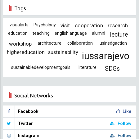
Tags
visualarts
Psychology
visit
cooperation
research
education
teaching
englishlanguage
alumni
lecture
workshop
architecture
collaboration
iusinsdgaction
highereducation
sustainability
iussarajevo
sustainabledevelopmentgoals
literature
SDGs
Social Networks
Facebook
Like
Twitter
Follow
Instagram
Follow