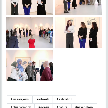
#iussarajevo
#artwork
#exhibition
#blueharmony
#ocean
#nature
#psychology