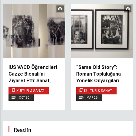
IUS VACD Öğrencileri
“Same Old Story”:
Gazze Bienali’ni
Roman Topluluğuna
Ziyaret Etti: Sanat,
Yönelik Önyargıları
Kimlik ve İnsan
Sorgulayan
KÜLTÜR & SANAT
KÜLTÜR & SANAT
Hakları Fotoğrafın
Multimedya Sergisi
OCT 30
MAR 26
Merceğinden
Read in