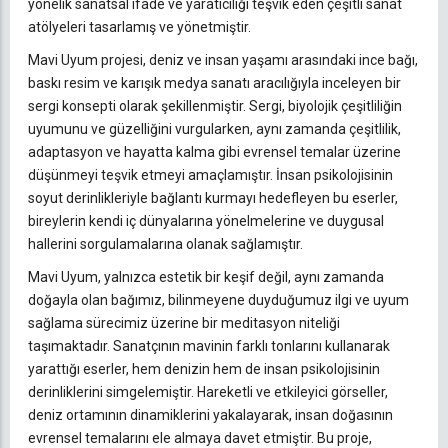
yönelik sanatsal ifade ve yaratıcılığı teşvik eden çeşitli sanat
atölyeleri tasarlamış ve yönetmiştir.
Mavi Uyum projesi, deniz ve insan yaşamı arasındaki ince bağı,
baskı resim ve karışık medya sanatı aracılığıyla inceleyen bir
sergi konsepti olarak şekillenmiştir. Sergi, biyolojik çeşitliliğin
uyumunu ve güzelliğini vurgularken, aynı zamanda çeşitlilik,
adaptasyon ve hayatta kalma gibi evrensel temalar üzerine
düşünmeyi teşvik etmeyi amaçlamıştır. İnsan psikolojisinin
soyut derinlikleriyle bağlantı kurmayı hedefleyen bu eserler,
bireylerin kendi iç dünyalarına yönelmelerine ve duygusal
hallerini sorgulamalarına olanak sağlamıştır.
Mavi Uyum, yalnızca estetik bir keşif değil, aynı zamanda
doğayla olan bağımız, bilinmeyene duyduğumuz ilgi ve uyum
sağlama sürecimiz üzerine bir meditasyon niteliği
taşımaktadır. Sanatçının mavinin farklı tonlarını kullanarak
yarattığı eserler, hem denizin hem de insan psikolojisinin
derinliklerini simgelemiştir. Hareketli ve etkileyici görseller,
deniz ortamının dinamiklerini yakalayarak, insan doğasının
evrensel temalarını ele almaya davet etmiştir. Bu proje,