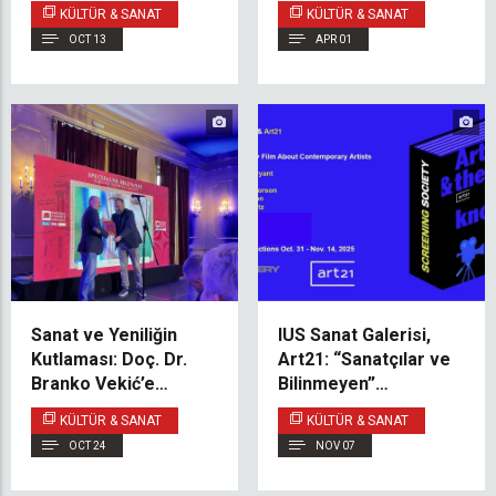
Ödülü’nü Kazandı
Heykel Alanındaki
KÜLTÜR & SANAT
KÜLTÜR & SANAT
Yaratıcı Çalışmalarını
OCT 13
APR 01
Sergiledi
Sanat ve Yeniliğin
IUS Sanat Galerisi,
Kutlaması: Doç. Dr.
Art21: “Sanatçılar ve
Branko Vekić’e
Bilinmeyen”
Saraybosna Ulusal
Belgeselinin
KÜLTÜR & SANAT
KÜLTÜR & SANAT
Tiyatrosu’ndan Ödül
Prömiyerini
OCT 24
NOV 07
Gerçekleştiriyor