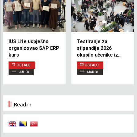
IUS Life uspješno
Testiranje za
organizovao SAP ERP
stipendije 2026
kurs
okupilo učenike iz
cijele Bosne i
OSTALO
OSTALO
Hercegovine
JUL 08
MAR 28
Read in