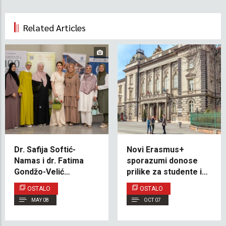
Related Articles
Dr. Safija Softić-
Novi Erasmus+
Namas i dr. Fatima
sporazumi donose
Gondžo-Velić
prilike za studente i
predstavile knjigu
nastavno osoblje
OSTALO
OSTALO
„100 recepata za
Odsjeka za političke
MAY 08
OCT 07
zdrav život” na
nauke i međunarodne
promociji na IUS-u
odnose IUS-a