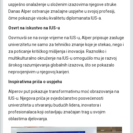
uspješno snalaženje u složenim izazovima njegove struke.
Danas Alper ostvaruje značajne uspjehe u svojoj profesiji,
čime pokazuje visoku kvalitetu diplomanata IUS-a.
Osvrt na iskustvo na IUS-u
Osvrnuvši se na svoje vrijeme na IUS-u, Alper pripisuje zasluge
univerzitetu ne samo za tehničko znanje koje je stekao, nego i
za poticanje kritičkog mišljenja i inovacija. Raznoliko i
multikulturalno okruženje na IUS-u omogućilo mu je razvoj
širokog razumijevanja globalnih izazova, što se pokazalo
neprocjenjivim u njegovoj karijeri.
Inspirativna priča o uspjehu
Alperov put pokazuje transformativnu moć obrazovanja na
IUS-u. Njegova priča je svjedočanstvo posvećenosti
univerziteta u stvaranju budućih lidera, inovatora i
profesionalaca koji ostavljaju značajan trag u svojim
oblastima djelovanja.