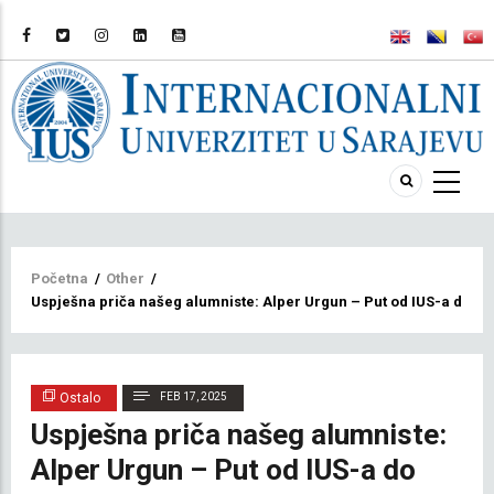
Breadcrumb
Početna
/
Other
/
Uspješna priča našeg alumniste: Alper Urgun – Put od IUS-a do pr
Ostalo
FEB 17, 2025
Uspješna priča našeg alumniste:
Alper Urgun – Put od IUS-a do