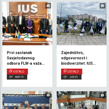
Prvi sastanak
Zajedništvo,
Savjetodavnog
odgovornost i
odbora FLW-a važan
biodiverzitet: IUS
korak u razvoju
učestvovao u velikoj
OSTALO
OSTALO
Fakulteta
akciji čišćenja
MAY 19
JUN 01