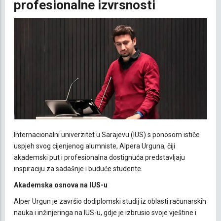
profesionalne izvrsnosti
Internacionalni univerzitet u Sarajevu (IUS) s ponosom ističe
uspjeh svog cijenjenog alumniste, Alpera Urguna, čiji
akademski put i profesionalna dostignuća predstavljaju
inspiraciju za sadašnje i buduće studente.
Akademska osnova na IUS-u
Alper Urgun je završio dodiplomski studij iz oblasti računarskih
nauka i inžinjeringa na IUS-u, gdje je izbrusio svoje vještine i