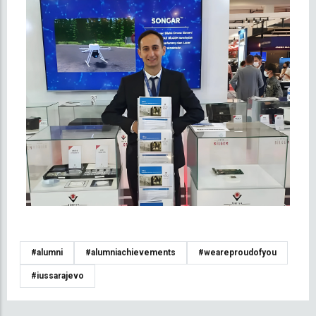
#alumni
#alumniachievements
#weareproudofyou
#iussarajevo