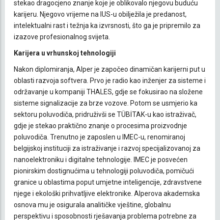
stekao dragocjeno znanje koje je oblikovalo njegovu buduću
karijeru. Njegovo vrijeme na IUS-u obilježila je predanost,
intelektualni rast i težnja ka izvrsnosti, što ga je pripremilo za
izazove profesionalnog svijeta.
Karijera u vrhunskoj tehnologiji
Nakon diplomiranja, Alper je započeo dinamičan karijerni put u
oblasti razvoja softvera. Prvo je radio kao inženjer za sisteme i
održavanje u kompaniji THALES, gdje se fokusirao na složene
sisteme signalizacije za brze vozove. Potom se usmjerio ka
sektoru poluvodiča, pridruživši se TÜBİTAK-u kao istraživač,
gdje je stekao praktično znanje o procesima proizvodnje
poluvodiča. Trenutno je zaposlen u IMEC-u, renomiranoj
belgijskoj instituciji za istraživanje i razvoj specijalizovanoj za
nanoelektroniku i digitalne tehnologije. IMEC je posvećen
pionirskim dostignućima u tehnologiji poluvodiča, pomičući
granice u oblastima poput umjetne inteligencije, zdravstvene
njege i ekološki prihvatljive elektronike. Alperova akademska
osnova mu je osigurala analitičke vještine, globalnu
perspektivu i sposobnosti rješavanja problema potrebne za