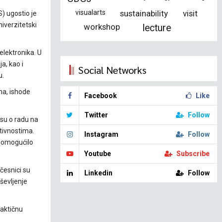
visualarts
sustainability
visit
) ugostio je
niverzitetski
workshop
lecture
elektronika. U
a, kao i
Social Networks
u.
ma, ishode
Facebook
Like
Twitter
Follow
 su o radu na
tivnostima.
Instagram
Follow
e omogućilo
Youtube
Subscribe
česnici su
Linkedin
Follow
ševljenje
raktičnu