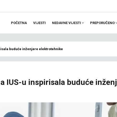
POČETNA
VIJESTI
NEDAVNE VIJESTI
PREPORUČENO
ion
risala buduće inženjere elektrotehnike
a IUS-u inspirisala buduće inžen