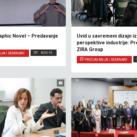
aphic Novel – Predavanje
Uvid u savremeni dizajn iz
perspektive industrije: P
ZIRA Group
JA I SEMINARI
NOV 10
PREDAVANJA I SEMINARI