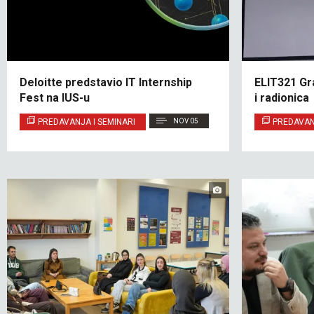
Deloitte predstavio IT Internship
ELIT321 Gr
Fest na IUS-u
i radionica
PREDAVANJA I SEMINARI
NOV 05
PREDAVAN