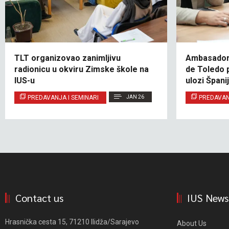
TLT organizovao zanimljivu
Ambasadori
radionicu u okviru Zimske škole na
de Toledo p
IUS-u
ulozi Špani
PREDAVANJA I SEMINARI
JAN 26
PREDAVAN
Contact us
IUS News
Hrasnička cesta 15, 71210 Ilidža/Sarajevo
About Us