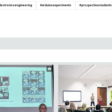
lectronicsengineering
#arduinoexperiments
#prospectivestudents