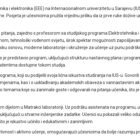
nika i elektronika (EEE) na Internacionalnom univerzitetu u Sarajevu (IUS
. Posjeta je učesnicima pružila vrijednu priliku da iz prve ruke dožive u
 pitanja, zajedno s profesorom sa studijskog programa Elektrotehnika i 
om, tehnološki vođenom svijetu, širok spektar mogućnosti zapošljavanj
sku osnovu, moderne laboratorije i okruženje za učenje uz punu podršk
 je predstavio program, uključujući strukturu nastavnog plana i progra
tudentima dostupne tokom studija.
ama, koji su podijelili svoja lična iskustva studiranja na IUS-u. Govorili
zmjenama, kao i o usklađivanju akademskih obaveza s vannastavnim ak
i o temama koje su zanimale goste i odgovarali na pitanja učenika, što j
im dijelom u Matrakci laboratoriji. Uz podršku asistenata na programu, u
ključujući u stvarne inženjerske zadatke. Učenici su pokazali veliko odu
o je iskustvo učinilo i edukativnim i zanimljivim.
ativnost i aktivno učenje, omogućavajući učesnicima da bolje razumiju p