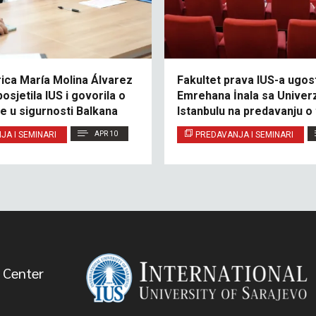
ca María Molina Álvarez
Fakultet prava IUS-a ugost
osjetila IUS i govorila o
Emrehana İnala sa Univerz
je u sigurnosti Balkana
Istanbulu na predavanju o
građanskom pravu
JA I SEMINARI
APR 10
PREDAVANJA I SEMINARI
 Center