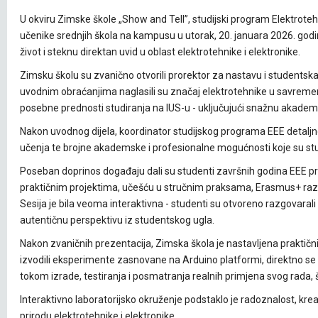
U okviru Zimske škole „Show and Tell”, studijski program Elektroteh
učenike srednjih škola na kampusu u utorak, 20. januara 2026. godine
život i steknu direktan uvid u oblast elektrotehnike i elektronike.
Zimsku školu su zvanično otvorili prorektor za nastavu i studentska
uvodnim obraćanjima naglasili su značaj elektrotehnike u savremen
posebne prednosti studiranja na IUS-u - uključujući snažnu akadem
Nakon uvodnog dijela, koordinator studijskog programa EEE detaljno
učenja te brojne akademske i profesionalne mogućnosti koje su s
Poseban doprinos događaju dali su studenti završnih godina EEE progr
praktičnim projektima, učešću u stručnim praksama, Erasmus+ ra
Sesija je bila veoma interaktivna - studenti su otvoreno razgovaral
autentičnu perspektivu iz studentskog ugla.
Nakon zvaničnih prezentacija, Zimska škola je nastavljena praktičn
izvodili eksperimente zasnovane na Arduino platformi, direktno se u
tokom izrade, testiranja i posmatranja realnih primjena svog rada, št
Interaktivno laboratorijsko okruženje podstaklo je radoznalost, kre
prirodu elektrotehnike i elektronike.