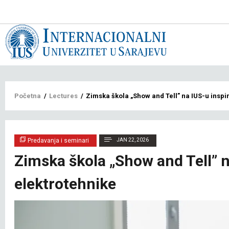
Main
navigat
bs
Breadcrumb
Početna
/
Lectures
/
Zimska škola „Show and Tell” na IUS-u inspi
Predavanja i seminari
JAN 22, 2026
Zimska škola „Show and Tell” n
elektrotehnike