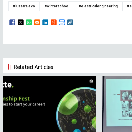
#iussarajevo
#winterschool
#electricalengineering
#e
Opens in a new window
Opens in a new window
Opens in a new window
Opens in a new window
Opens in a new window
Related Articles