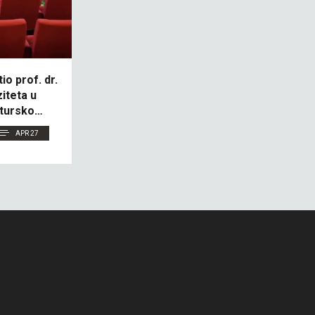
io prof. dr.
iteta u
 turskom
APR 27