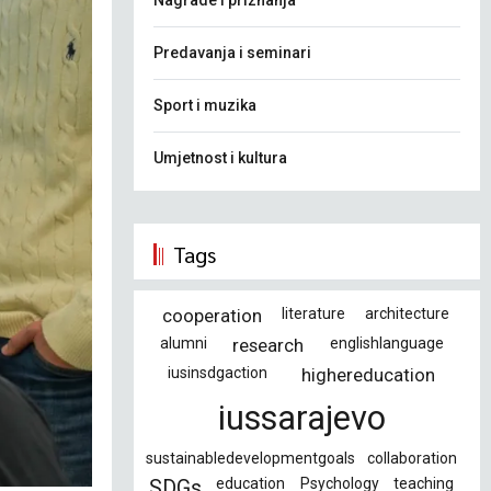
Nagrade i priznanja
Predavanja i seminari
Sport i muzika
Umjetnost i kultura
Tags
cooperation
literature
architecture
alumni
research
englishlanguage
iusinsdgaction
highereducation
iussarajevo
sustainabledevelopmentgoals
collaboration
education
Psychology
teaching
SDGs