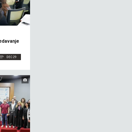
redavanje
DEC 29