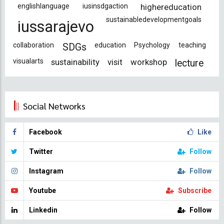
englishlanguage
iusinsdgaction
highereducation
sustainabledevelopmentgoals
iussarajevo
collaboration
education
Psychology
teaching
SDGs
visualarts
sustainability
visit
workshop
lecture
Social Networks
Facebook
Like
Twitter
Follow
Instagram
Follow
Youtube
Subscribe
Linkedin
Follow