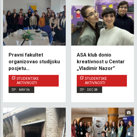
Pravni fakultet
ASA klub donio
organizovao studijsku
kreativnost u Centar
posjetu
„Vladimir Nazor”
Konkurencijskom
STUDENTSKE
STUDENTSKE
vijeću Bosne i
AKTIVNOSTI
AKTIVNOSTI
Hercegovine
MAY 06
DEC 08