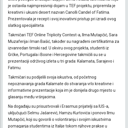
je ostavila najimpresivniji dojam u TEF projektu, pripremila je
kreativni i ukusni desert nazvan Canolli Candel of Fatíma.
Prezentovala je recept i svoj inovativni pristup pri izradi ovog
slatkog specijaliteta.
Takmičari TEF Online Triplicity Contest-a, Ilma Mutapčić, Sara
Muzaferija i Iman Bašić, također su nagrađeni certifikatima za
izvanredan timski rad. U okviru ovog projekta, studenti iz
Grčke, Portugala i Bosne i Hercegovine takmičili su se u
prezentaciji održivog izleta u tri grada: Kalamata, Sarajevo i
Fatimu.
Takmičari su podijelili svoja iskustva, od početnog
nepoznavanja grada Kalamate do stvaranja vrlo kreativne i
informativne prezentacije koja im je donijela drugo mjesto u
glasanju među vršnjacima.
Na događaju su prisustvovali i Erasmus prijatelji sa IUS-a,
uključujući Selmu Jašarević, Hamzu Kurtovića i ponovo Ilmu
Mutapčić, koji su govorili o volontiranju i svojim iskustvima
pomaganja studentima iz Italije tokom njihove prakse u