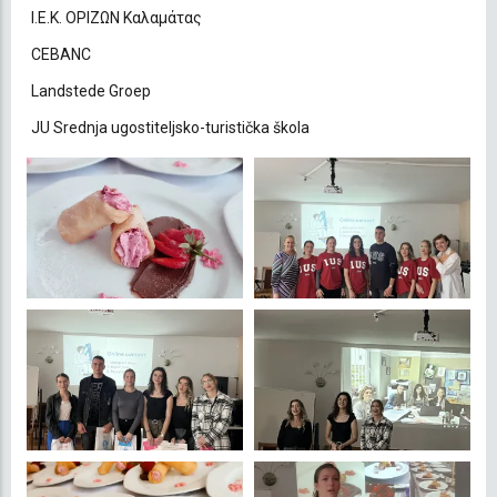
Ι.Ε.Κ. ΟΡΙΖΩΝ Καλαμάτας
CEBANC
Landstede Groep
JU Srednja ugostiteljsko-turistička škola