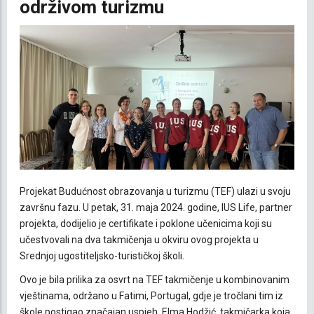
održivom turizmu
Projekat Budućnost obrazovanja u turizmu (TEF) ulazi u svoju
završnu fazu. U petak, 31. maja 2024. godine, IUS Life, partner
projekta, dodijelio je certifikate i poklone učenicima koji su
učestvovali na dva takmičenja u okviru ovog projekta u
Srednjoj ugostiteljsko-turističkoj školi.
Ovo je bila prilika za osvrt na TEF takmičenje u kombinovanim
vještinama, održano u Fatimi, Portugal, gdje je tročlani tim iz
škole postigao značajan uspjeh. Elma Hodžić, takmičarka koja