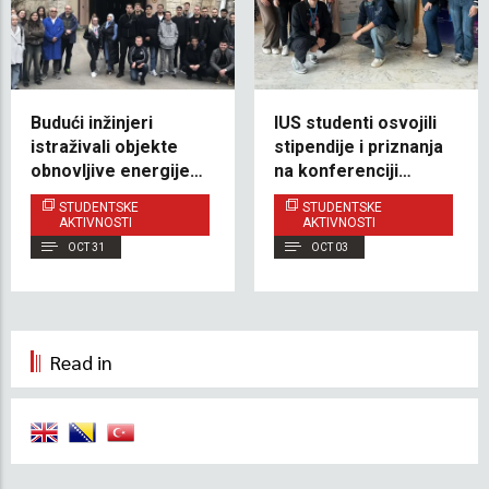
Budući inžinjeri
IUS studenti osvojili
istraživali objekte
stipendije i priznanja
obnovljive energije u
na konferenciji
Jablanici i Mostaru
WomENcourage 2025
STUDENTSKE
STUDENTSKE
AKTIVNOSTI
AKTIVNOSTI
OCT 31
OCT 03
Read in