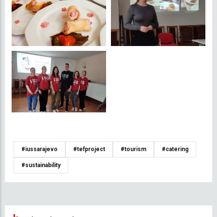
#iussarajevo
#tefproject
#tourism
#catering
#sustainability