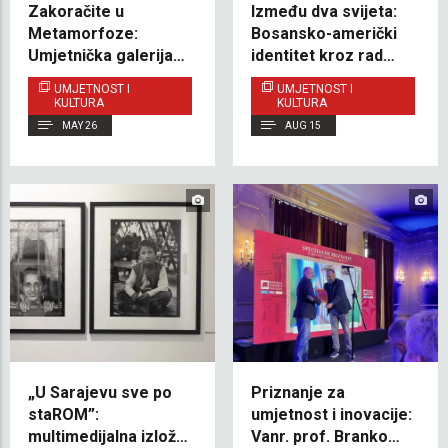
Zakoračite u
Između dva svijeta:
Metamorfoze:
Bosansko-američki
Umjetnička galerija
identitet kroz rad
IUS-a predstavila
Tasneem Tanović
UMJETNOST I
UMJETNOST I
transformativni svijet
KULTURA
KULTURA
Ire Skopljak-Viteškić
MAY 26
AUG 15
„U Sarajevu sve po
Priznanje za
staROM”:
umjetnost i inovacije:
multimedijalna izložba
Vanr. prof. Branko