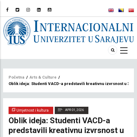
Breadcrumb
Početna
/
Arts & Culture
/
Oblik ideja: Studenti VACD-a predstavili kreativnu izvrsnost u 3D d
Umjetnost i kultura
APR 01, 2026
Oblik ideja: Studenti VACD-a
predstavili kreativnu izvrsnost u