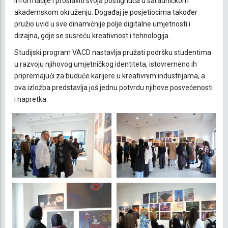
informacije i proslaviti svoja postignuća u saradničkom
akademskom okruženju. Događaj je posjetiocima također
pružio uvid u sve dinamičnije polje digitalne umjetnosti i
dizajna, gdje se susreću kreativnost i tehnologija.
Studijski program VACD nastavlja pružati podršku studentima
u razvoju njihovog umjetničkog identiteta, istovremeno ih
pripremajući za buduće karijere u kreativnim industrijama, a
ova izložba predstavlja još jednu potvrdu njihove posvećenosti
i napretka.