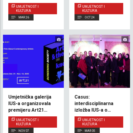
koja propituje
Vekić dobio nagradu
UMJETNOST I
UMJETNOST I
predrasude prema
Narodnog pozorišta
KULTURA
KULTURA
romskoj zajednici
Sarajevo
MAR 26
OCT 24
Umjetnička galerija
Casus:
IUS-a organizovala
interdisciplinarna
premijeru Art21
izložba IUS-a o
serijala: „ Artists and
globalnom patosu i
UMJETNOST I
UMJETNOST I
the Unknown”
lokalnom kara-
KULTURA
KULTURA
sevdahu
NOV 07
MAR 05