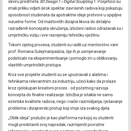
okviru predmeta
3D Design
1 i
Digital Sculpting
1. Posjetioci su
imali priliku vidjeti širok spektar završenih radova koji pokazuju
sposobnost studenata da apstraktne ideje pretvore u opipljive
vizuelne forme. Od maštovitih dizajna likova do detaljno
razrađenih koncepata okruženja, izloženi radovi odražavali su i
umjetničku viziju i sve razvijeniju tehničku vještinu.
Tokom cijelog procesa, studenti su radili uz mentorstvo vanr.
prof. Romana Sulejmanpašića, čije ih je usmjeravanje
podsticalo na eksperimentisanje i pomoglo im u oblikovanju
vlastitih umjetničkih pristupa.
Kroz ove projekte studenti su se upoznavali s alatima i
tehnikama relevantnim za industriju, učeći kako da prolaze
kroz cjelokupan kreativni proces - od početnog razvoja
koncepta do finalne realizacije. Izložba je istakla ne samo
estetske kvalitete radova, nego i način razmišljanja, rješavanje
problema i dizajnerski pristup koji stoje iza svakog djela.
„Oblik ideja” poslužio je kao platforma na kojoj su studenti
mogli predstaviti svoj napredak, razmijeniti povratne