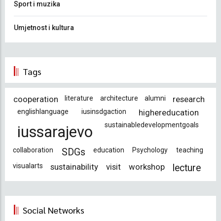
Sport i muzika
Umjetnost i kultura
Tags
cooperation
literature
architecture
alumni
research
englishlanguage
iusinsdgaction
highereducation
sustainabledevelopmentgoals
iussarajevo
collaboration
education
Psychology
teaching
SDGs
visualarts
sustainability
visit
workshop
lecture
Social Networks