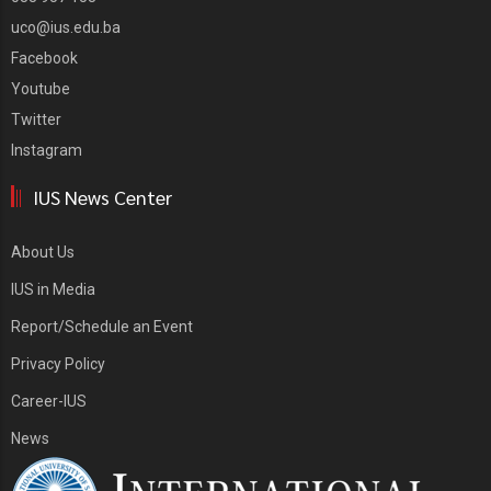
uco@ius.edu.ba
Facebook
Youtube
Twitter
Instagram
IUS News Center
About Us
IUS in Media
Report/Schedule an Event
Privacy Policy
Career-IUS
News