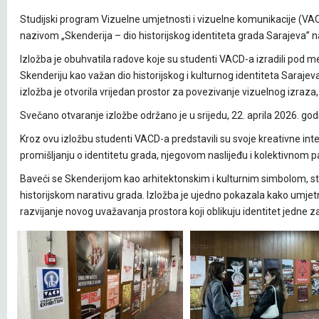
Studijski program Vizuelne umjetnosti i vizuelne komunikacije (VAC
nazivom „Skenderija – dio historijskog identiteta grada Sarajeva
Izložba je obuhvatila radove koje su studenti VACD-a izradili pod m
Skenderiju kao važan dio historijskog i kulturnog identiteta Sara
izložba je otvorila vrijedan prostor za povezivanje vizuelnog izraz
Svečano otvaranje izložbe održano je u srijedu, 22. aprila 2026. go
Kroz ovu izložbu studenti VACD-a predstavili su svoje kreativne inte
promišljanju o identitetu grada, njegovom naslijeđu i kolektivnom 
Baveći se Skenderijom kao arhitektonskim i kulturnim simbolom, stud
historijskom narativu grada. Izložba je ujedno pokazala kako umjetn
razvijanje novog uvažavanja prostora koji oblikuju identitet jedne z