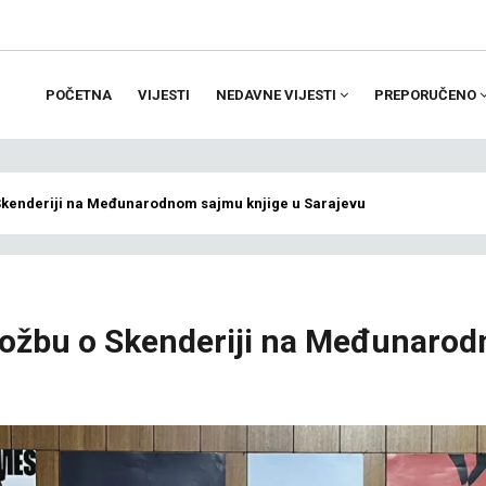
POČETNA
VIJESTI
NEDAVNE VIJESTI
PREPORUČENO
ion
 Skenderiji na Međunarodnom sajmu knjige u Sarajevu
zložbu o Skenderiji na Međunaro