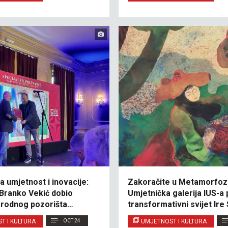
a umjetnost i inovacije:
Zakoračite u Metamorfoz
 Branko Vekić dobio
Umjetnička galerija IUS-a 
rodnog pozorišta
transformativni svijet Ire
Viteškić
T I KULTURA
OCT 24
UMJETNOST I KULTURA