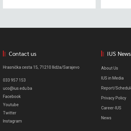
Contact us
IUS News
Hrasnička cesta 15, 71210 Ilidža/Sarajevo
About Us
IUS in Media
033 957 153
Report/Schedul
uco@ius.edu.ba
Facebook
Privacy Policy
Youtube
Career-IUS
Twitter
News
Instagram