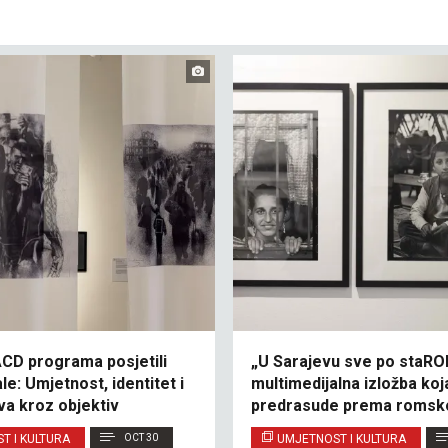
ACD programa posjetili
„U Sarajevu sve po staRO
le: Umjetnost, identitet i
multimedijalna izložba koj
va kroz objektiv
predrasude prema romskoj
T I KULTURA
OCT 30
UMJETNOST I KULTURA