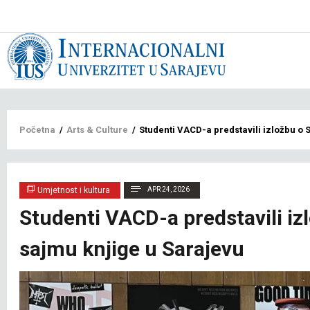
Main
navigat
bs
Breadcrumb
Početna
/
Arts & Culture
/
Studenti VACD-a predstavili izložbu o
Umjetnost i kultura
APR 24, 2026
Studenti VACD-a predstavili i
sajmu knjige u Sarajevu