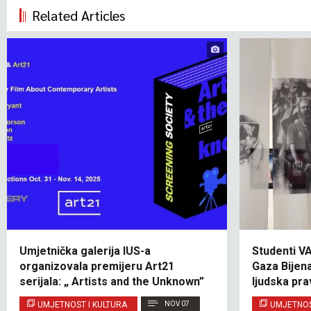
Related Articles
Umjetnička galerija IUS-a
Studenti V
organizovala premijeru Art21
Gaza Bijena
serijala: „ Artists and the Unknown”
ljudska pra
UMJETNOST I KULTURA
NOV 07
UMJETNOS