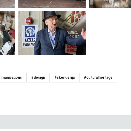
mmunications
#design
#skenderija
#culturalheritage