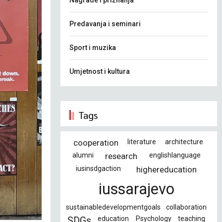
Nagrade i priznanja
Predavanja i seminari
Sport i muzika
Umjetnost i kultura
Tags
cooperation
literature
architecture
alumni
research
englishlanguage
iusinsdgaction
highereducation
iussarajevo
sustainabledevelopmentgoals
collaboration
education
Psychology
teaching
SDGs