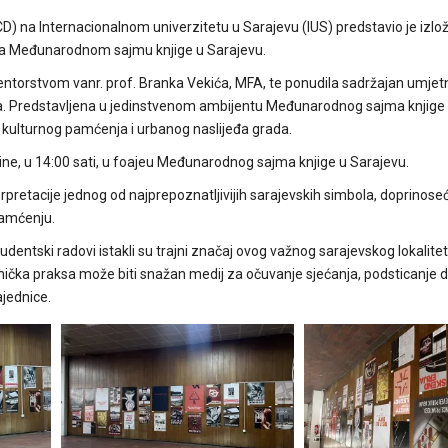
D) na Internacionalnom univerzitetu u Sarajevu (IUS) predstavio je izlo
” na Međunarodnom sajmu knjige u Sarajevu.
entorstvom vanr. prof. Branka Vekića, MFA, te ponudila sadržajan umjetn
jeva. Predstavljena u jedinstvenom ambijentu Međunarodnog sajma knjige 
a, kulturnog pamćenja i urbanog naslijeđa grada.
dine, u 14:00 sati, u foajeu Međunarodnog sajma knjige u Sarajevu.
rpretacije jednog od najprepoznatljivijih sarajevskih simbola, doprinose
pamćenju.
entski radovi istakli su trajni značaj ovog važnog sarajevskog lokalite
ička praksa može biti snažan medij za očuvanje sjećanja, podsticanje di
ajednice.