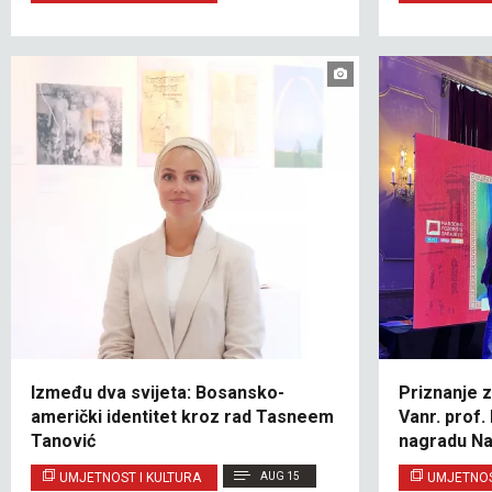
Između dva svijeta: Bosansko-
Priznanje z
američki identitet kroz rad Tasneem
Vanr. prof.
Tanović
nagradu Na
Sarajevo
UMJETNOST I KULTURA
AUG 15
UMJETNOS