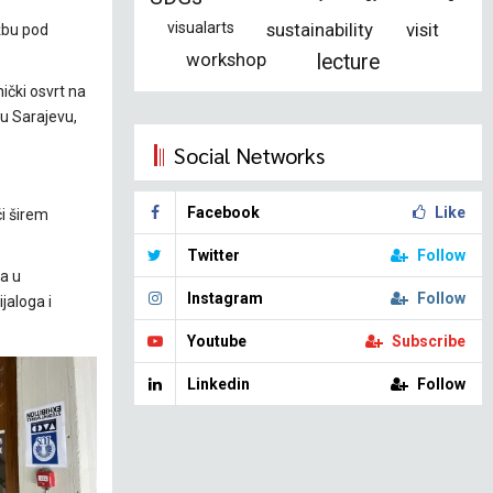
visualarts
sustainability
visit
žbu pod
workshop
lecture
ički osvrt na
u Sarajevu,
Social Networks
Facebook
Like
ći širem
Twitter
Follow
ta u
Instagram
Follow
jaloga i
Youtube
Subscribe
Linkedin
Follow