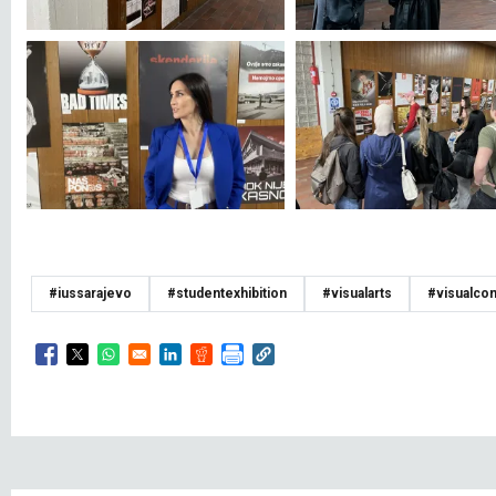
#iussarajevo
#studentexhibition
#visualarts
#visualco
Opens in a new window
Opens in a new window
Opens in a new window
Opens in a new window
Opens in a new window