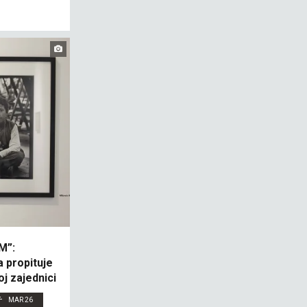
M”:
a propituje
 zajednici
MAR 26