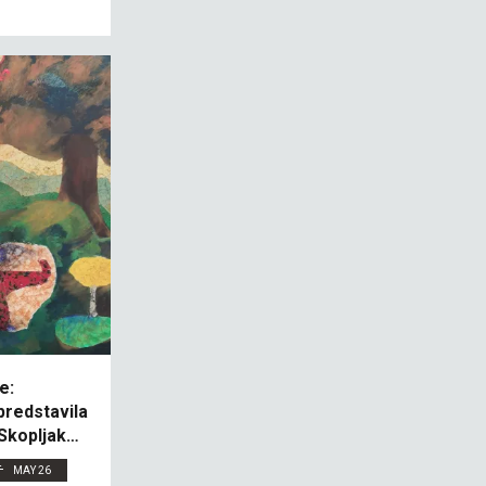
e:
predstavila
 Skopljak-
MAY 26