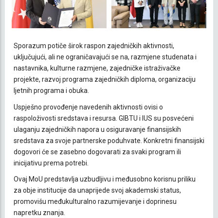
Sporazum potiče širok raspon zajedničkih aktivnosti,
uključujući, ali ne ograničavajući se na, razmjene studenata i
nastavnika, kulturne razmjene, zajedničke istraživačke
projekte, razvoj programa zajedničkih diploma, organizaciju
ljetnih programa i obuka.
Uspješno provođenje navedenih aktivnosti ovisi o
raspoloživosti sredstava i resursa. GIBTU i IUS su posvećeni
ulaganju zajedničkih napora u osiguravanje finansijskih
sredstava za svoje partnerske poduhvate. Konkretni finansijski
dogovori će se zasebno dogovarati za svaki program ili
inicijativu prema potrebi.
Ovaj MoU predstavlja uzbudljivu i međusobno korisnu priliku
za obje institucije da unaprijede svoj akademski status,
promovišu međukulturalno razumijevanje i doprinesu
napretku znanja.