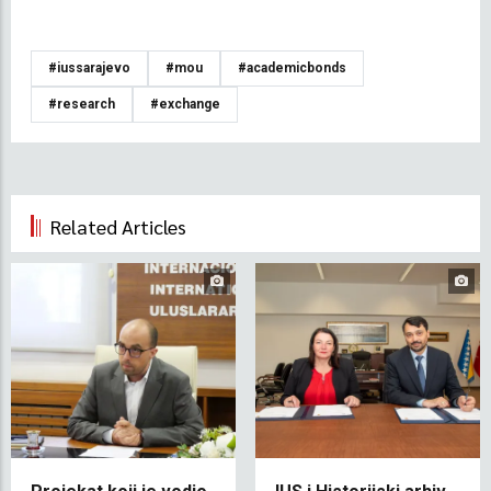
#iussarajevo
#mou
#academicbonds
#research
#exchange
Related Articles