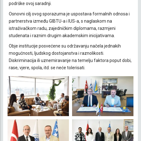
podrške ovoj saradnji.
Osnovni cilj ovog sporazuma je uspostava formalnih odnosa i
partnerstva između GIBTU-a i IUS-a, s naglaskom na
istraživačkom radu, zajedničkim diplomama, razmjeni
studenata i raznim drugim akademskim inicijativama.
Obje institucije posvećene su održavanju načela jednakih
mogućnosti, ljudskog dostojanstva i raznolikosti.
Diskriminacija ili uznemiravanje na temelju faktora poput dobi,
rase, vjere, spola, itd. se neće tolerisati.