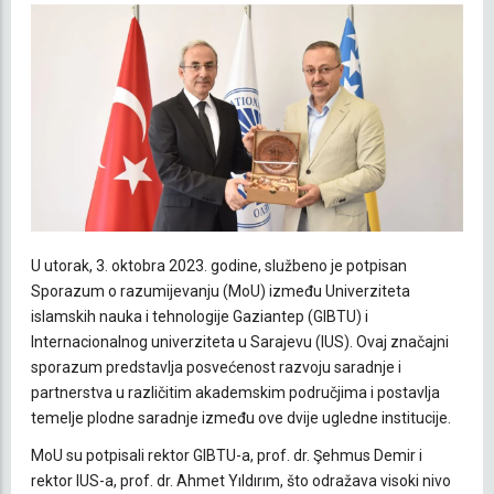
U utorak, 3. oktobra 2023. godine, službeno je potpisan
Sporazum o razumijevanju (MoU) između Univerziteta
islamskih nauka i tehnologije Gaziantep (GIBTU) i
Internacionalnog univerziteta u Sarajevu (IUS). Ovaj značajni
sporazum predstavlja posvećenost razvoju saradnje i
partnerstva u različitim akademskim područjima i postavlja
temelje plodne saradnje između ove dvije ugledne institucije.
MoU su potpisali rektor GIBTU-a, prof. dr. Şehmus Demir i
rektor IUS-a, prof. dr. Ahmet Yıldırım, što odražava visoki nivo