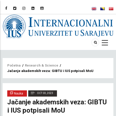
Breadcrumb
Početna
/
Research & Science
/
Jačanje akademskih veza: GIBTU i IUS potpisali MoU
Nauka
OCT 03, 2023
Jačanje akademskih veza: GIBTU
i IUS potpisali MoU