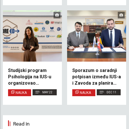
istraživanje na
2026
Međunarodnom
kongresu o
psihofarmakologiji
Studijski program
Sporazum o saradnji
Psihologija na IUS-u
potpisan između IUS-a
organizovao
i Zavoda za planiranje
diseminacijski
razvoja Kantona
NAUKA
MAY 22
NAUKA
DEC 11
događaj na kojem su
Sarajevo
predstavljeni rezultati
WP3 u okviru projekta
CORE-ED Academy
Read in