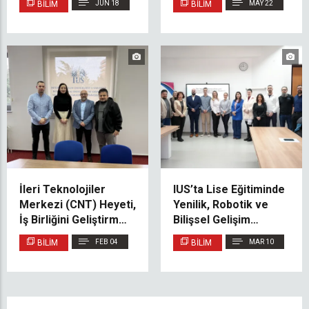
BILIM
JUN 18
BILIM
MAY 22
Projesine Katkı Sundu
Etkinliğini
Gerçekleştirdi
İleri Teknolojiler
IUS’ta Lise Eğitiminde
Merkezi (CNT) Heyeti,
Yenilik, Robotik ve
İş Birliğini Geliştirmek
Bilişsel Gelişim
Üzere IUS’u Ziyaret
Üzerine Proje Kapanış
BILIM
FEB 04
BILIM
MAR 10
Etti
Etkinliği
Gerçekleştirildi