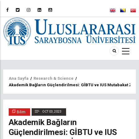
Sayfa
Ana Sayfa
/
Research & Science
/
Akademik Bağların Güçlendirilmesi: GİBTU ve IUS Mutabakat Zaptı
yolu
Bilim
OCT 03, 2023
Akademik Bağların
Güçlendirilmesi: GİBTU ve IUS