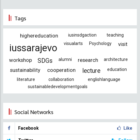
Tags
highereducation
iusinsdgaction
teaching
visualarts
Psychology
visit
iussarajevo
workshop
alumni
research
architecture
SDGs
sustainability
cooperation
education
lecture
literature
collaboration
englishlanguage
sustainabledevelopmentgoals
Social Networks
Facebook
Like