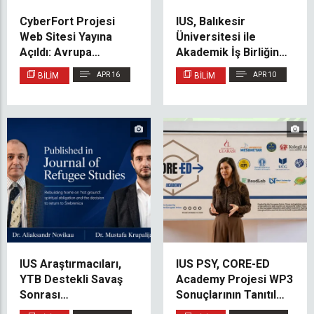
CyberFort Projesi
IUS, Balıkesir
Web Sitesi Yayına
Üniversitesi ile
Açıldı: Avrupa
Akademik İş Birliğini
Genelinde Siber
Öğretim Üyelerinin
BILIM
APR 16
BILIM
APR 10
Güvenlik Farkındalığı
Ziyaretleriyle
Artırılıyor
Güçlendiriyor
IUS Araştırmacıları,
IUS PSY, CORE-ED
YTB Destekli Savaş
Academy Projesi WP3
Sonrası
Sonuçlarının Tanıtıldığı
Srebrenitsa’ya Dönüş
Yaygınlaştırma