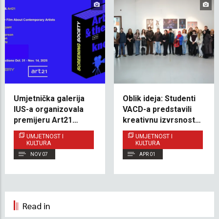
Umjetnička galerija
Oblik ideja: Studenti
IUS-a organizovala
VACD-a predstavili
premijeru Art21
kreativnu izvrsnost u
serijala: „ Artists and
3D dizajnu i digitalnom
UMJETNOST I
UMJETNOST I
the Unknown”
oblikovanju
KULTURA
KULTURA
NOV 07
APR 01
Read in