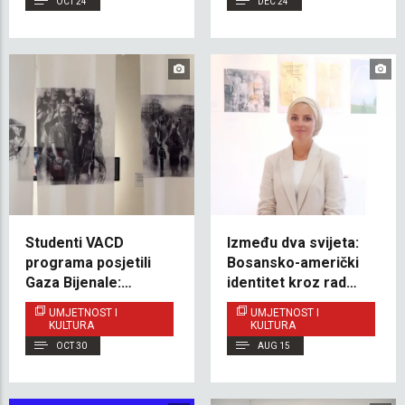
OCT 24
DEC 24
Studenti VACD
Između dva svijeta:
programa posjetili
Bosansko-američki
Gaza Bijenale:
identitet kroz rad
Umjetnost, identitet i
Tasneem Tanović
UMJETNOST I
UMJETNOST I
ljudska prava kroz
KULTURA
KULTURA
objektiv
OCT 30
AUG 15