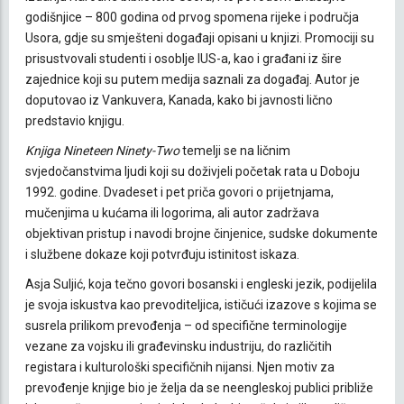
godišnjice – 800 godina od prvog spomena rijeke i područja
Usora, gdje su smješteni događaji opisani u knjizi. Promociji su
prisustvovali studenti i osoblje IUS-a, kao i građani iz šire
zajednice koji su putem medija saznali za događaj. Autor je
doputovao iz Vankuvera, Kanada, kako bi javnosti lično
predstavio knjigu.
Knjiga Nineteen Ninety-Two
temelji se na ličnim
svjedočanstvima ljudi koji su doživjeli početak rata u Doboju
1992. godine. Dvadeset i pet priča govori o prijetnjama,
mučenjima u kućama ili logorima, ali autor zadržava
objektivan pristup i navodi brojne činjenice, sudske dokumente
i službene dokaze koji potvrđuju istinitost iskaza.
Asja Suljić, koja tečno govori bosanski i engleski jezik, podijelila
je svoja iskustva kao prevoditeljica, ističući izazove s kojima se
susrela prilikom prevođenja – od specifične terminologije
vezane za vojsku ili građevinsku industriju, do različitih
registara i kulturološki specifičnih nijansi. Njen motiv za
prevođenje knjige bio je želja da se neengleskoj publici približe