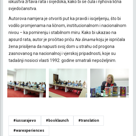
iskustva žrtava rata i svjedoka, kako bi se čula i njihova lična
svjedočanstva.
Autorova namjera je otvoriti put ka pravdi i iscjeljenju, što bi
vodilo promjenama na ličnom, institucionalnom i nacionalnom
nivou – ka pomirenju i stabilnom miru. Kako bi ukazao na
apsurd rata, autor je pročitao priču
Na šinama
koju je ispričala
žena prisiljena da napusti svoj dom u strahu od progona
zasnovanog na nacionalnoj i vjerskoj pripadnosti, koje su
tadašnji nosioci vlasti 1992. godine smatrali nepoželjnim.
#iussarajevo
#booklaunch
#translation
#warexperiences