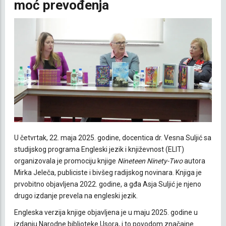
moć prevođenja
U četvrtak, 22. maja 2025. godine, docentica dr. Vesna Suljić sa
studijskog programa Engleski jezik i književnost (ELIT)
organizovala je promociju knjige
Nineteen Ninety-Two
autora
Mirka Jeleča, publiciste i bivšeg radijskog novinara. Knjiga je
prvobitno objavljena 2022. godine, a gđa Asja Suljić je njeno
drugo izdanje prevela na engleski jezik.
Engleska verzija knjige objavljena je u maju 2025. godine u
izdanju Narodne biblioteke Usora, i to povodom značajne