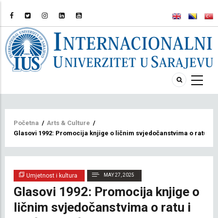
Breadcrumb
Početna
/
Arts & Culture
/
Glasovi 1992: Promocija knjige o ličnim svjedočanstvima o ratu i
Umjetnost i kultura
MAY 27, 2025
Glasovi 1992: Promocija knjige o
ličnim svjedočanstvima o ratu i