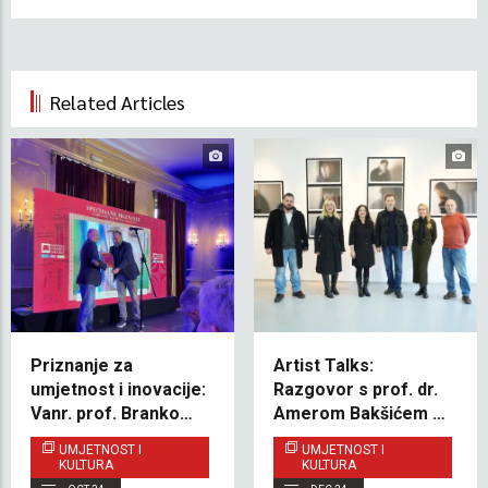
Related Articles
Priznanje za
Artist Talks:
umjetnost i inovacije:
Razgovor s prof. dr.
Vanr. prof. Branko
Amerom Bakšićem u
Vekić dobio nagradu
Umjetničkoj galeriji
UMJETNOST I
UMJETNOST I
Narodnog pozorišta
IUS-a
KULTURA
KULTURA
Sarajevo