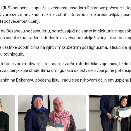
vu (IUS) nedavno je upriličio svečanost povodom Dekanove počasne liste,
tvarili izuzetne akademske rezultate. Ceremonija je predstavljala pose
st i posvećenost učenju.
i na Dekanovu počasnu listu, odražavajući ne samo intelektualne sposobn
stavno osoblje i nagrađene studente u svečanom obilježavanju akademsko
je čestitke dobitnicima na njihovim izuzetnim postignućima, ističući da n
ultet njeguje.
kao izvora motivacije i inspiracije za širu studentsku zajednicu, te do
a za učenje koje studentima omogućava da ostvare svoje pune potencija
štenim na Dekanovu počasnu listu i raduje se njihovom daljnjem uspjehu