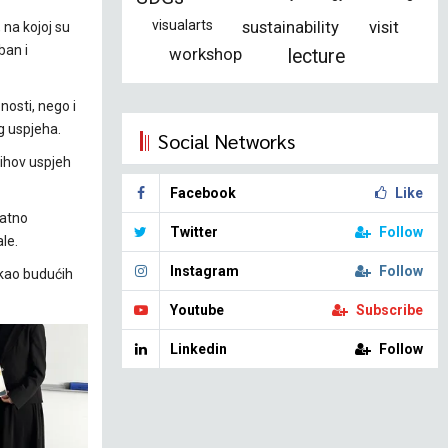
visualarts
sustainability
visit
 na kojoj su
ban i
workshop
lecture
osti, nego i
g uspjeha.
Social Networks
jihov uspjeh
Facebook
Like
datno
Twitter
Follow
le.
Instagram
Follow
 kao budućih
Youtube
Subscribe
Linkedin
Follow