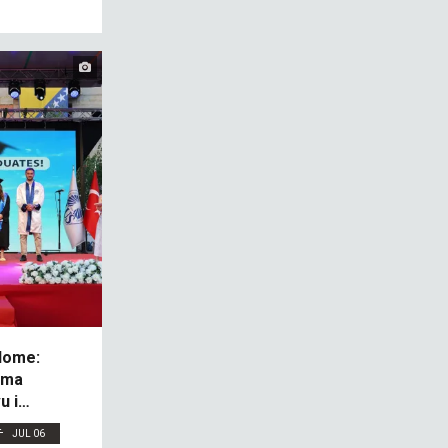
plome:
ama
u i
JUL 06