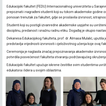
Edukacijski fakultet (FEDU) Internacionalnog univerziteta u Saraje
prepoznati i nagrađeni studenti koji su tokom akademske godine os
ponosan trenutak za fakultet, gdje se proslavila izvrsnost, istrajno
Studenti koji su postigli izvanredne akademske uspjehe su uvršten
disciplinu, predanost i snažnu radnu etiku. Događaj je okupio na
Dekanesa Edukacijskog fakulteta, prof. dr. Almasa Mulalić, uputila 
predstavlja vrijednosti izvrsnosti i cjeloživotnog učenja koje ovaj fak
Ceremonija je naglasila značaj prepoznavanja akademske izvrsnosti 
potvrdila posvećenost fakulteta stvaranju podržavajućeg okruženj
Edukacijski fakultet upućuje iskrene čestitke svim studentima uvr
edukatora i lidera u svojim oblastima.