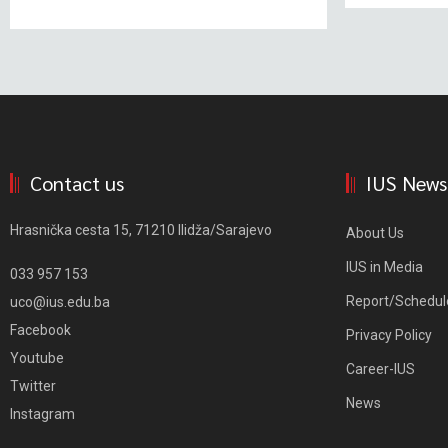
Contact us
IUS News
Hrasnička cesta 15, 71210 Ilidža/Sarajevo
About Us
IUS in Media
033 957 153
Report/Schedul
uco@ius.edu.ba
Facebook
Privacy Policy
Youtube
Career-IUS
Twitter
News
Instagram