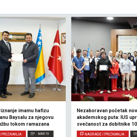
riznanje imamu hafizu
Nezaboravan početak no
nu Baysalu za njegovu
akademskog puta: IUS upri
lužbu tokom ramazana
svečanost za dobitnike 1
stipendije
I PRIZNANJA
MAR 19
NAGRADE I PRIZNANJA