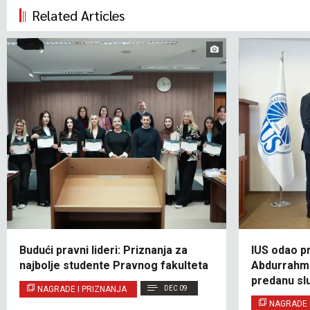
Related Articles
Budući pravni lideri: Priznanja za
IUS odao p
najbolje studente Pravnog fakulteta
Abdurrahma
predanu s
NAGRADE I PRIZNANJA
DEC 09
NAGRADE 