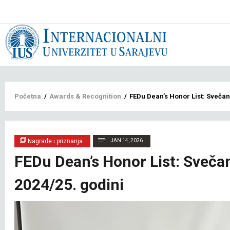
Main
navigat
bs
Breadcrumb
Početna
/
Awards & Recognition
/
FEDu Dean’s Honor List: Svečan
Nagrade i priznanja
JAN 14, 2026
FEDu Dean’s Honor List: Sveča
2024/25. godini