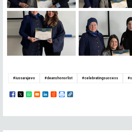
#iussarajevo
#deanshonorlist
#celebratingsuccess
#s
Opens in a new window
Opens in a new window
Opens in a new window
Opens in a new window
Opens in a new window