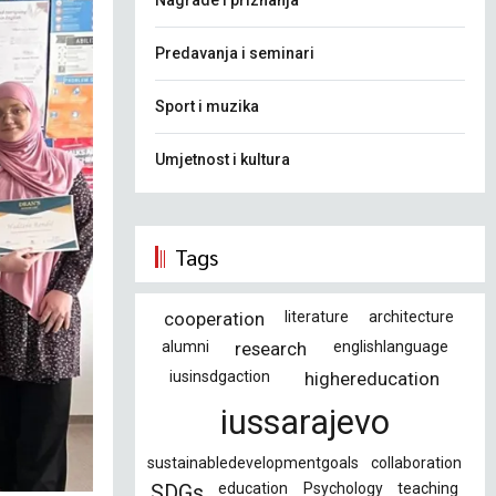
Nagrade i priznanja
Predavanja i seminari
Sport i muzika
Umjetnost i kultura
Tags
cooperation
literature
architecture
alumni
research
englishlanguage
iusinsdgaction
highereducation
iussarajevo
sustainabledevelopmentgoals
collaboration
education
Psychology
teaching
SDGs