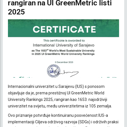
rangiran na UI GreenMetric listi
2025
Internacionalni univerzitet u Sarajevu (IUS) s ponosom
objavljuje da je, prema prestižnoj UI GreenMetric World
University Rankings 2025, rangiran kao 1653. najodrživiji
univerzitet na svijetu, među univerzitetima iz 105 zemalja.
Ovo priznanje potvrđuje kontinuiranu posvećenost IUS-a
implementaciji Ciljeva održivog razvoja (SDGs) i održivih praksi