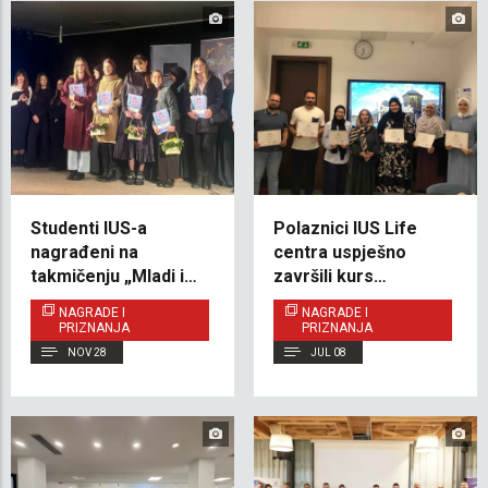
Studenti IUS-a
Polaznici IUS Life
nagrađeni na
centra uspješno
takmičenju „Mladi i
završili kurs
naslijeđe 2025”
bosanskog jezika
NAGRADE I
NAGRADE I
A1.2
PRIZNANJA
PRIZNANJA
NOV 28
JUL 08