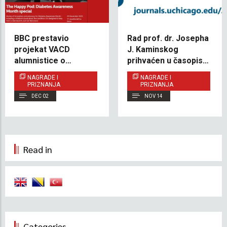
BBC prestavio
Rad prof. dr. Josepha
projekat VACD
J. Kaminskog
alumnistice o
prihvaćen u časopisu
podizanju svijesti o
The Journal of
NAGRADE I
NAGRADE I
dijabetesu
Politics
PRIZNANJA
PRIZNANJA
DEC 02
NOV 14
Read in
Categories