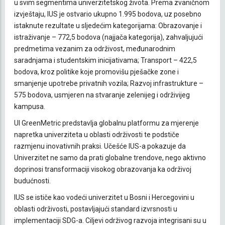
u svim segmentima univerzitetskog života. Prema zvaničnom
izvještaju, IUS je ostvario ukupno 1.995 bodova, uz posebno
istaknute rezultate u sljedećim kategorijama:
Obrazovanje i
istraživanje – 772,5 bodova (najjača kategorija), zahvaljujući
predmetima vezanim za održivost, međunarodnim
saradnjama i studentskim inicijativama; Transport – 422,5
bodova, kroz politike koje promovišu pješačke zone i
smanjenje upotrebe privatnih vozila; Razvoj infrastrukture –
575 bodova, usmjeren na stvaranje zelenijeg i održivijeg
kampusa.
UI GreenMetric predstavlja globalnu platformu za mjerenje
napretka univerziteta u oblasti održivosti te podstiče
razmjenu inovativnih praksi. Učešće IUS-a pokazuje da
Univerzitet ne samo da prati globalne trendove, nego aktivno
doprinosi transformaciji visokog obrazovanja ka održivoj
budućnosti.
IUS se ističe kao vodeći univerzitet u Bosni i Hercegovini u
oblasti održivosti, postavljajući standard izvrsnosti u
implementaciji SDG-a. Ciljevi održivog razvoja integrisani su u