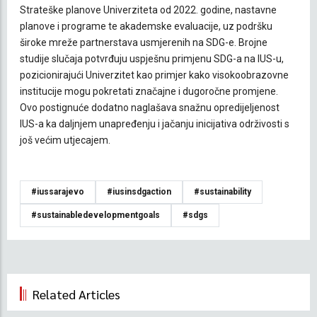
Strateške planove Univerziteta od 2022. godine, nastavne
planove i programe te akademske evaluacije, uz podršku
široke mreže partnerstava usmjerenih na SDG-e. Brojne
studije slučaja potvrđuju uspješnu primjenu SDG-a na IUS-u,
pozicionirajući Univerzitet kao primjer kako visokoobrazovne
institucije mogu pokretati značajne i dugoročne promjene.
Ovo postignuće dodatno naglašava snažnu opredijeljenost
IUS-a ka daljnjem unapređenju i jačanju inicijativa održivosti s
još većim utjecajem.
#iussarajevo
#iusinsdgaction
#sustainability
#sustainabledevelopmentgoals
#sdgs
Related Articles