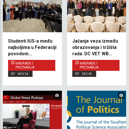
Studenti IUS-a među
Jačanje veza između
najboljima u Federaciji
obrazovanja i tržišta
povodom
rada: DC VET WB
Međunarodnog dana
Multiplier događaj na
NAGRADE I
NAGRADE I
studenata
IUS-u
PRIZNANJA
PRIZNANJA
NOV 24
DEC 05