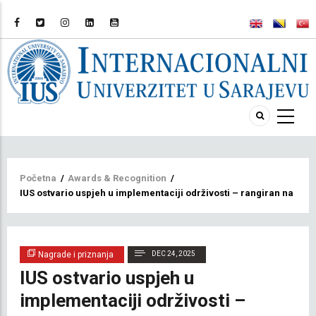
Breadcrumb
Početna
/
Awards & Recognition
/
IUS ostvario uspjeh u implementaciji održivosti – rangiran na UI G
Nagrade i priznanja
DEC 24, 2025
IUS ostvario uspjeh u
implementaciji održivosti –