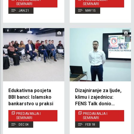
Ural
SEMINARI
SEMINARI
JAN 21
MAY 15
Edukativna posjeta
Dizajniranje za ljude,
BBI banci: Islamsko
klimu i zajednicu:
bankarstvo u praksi
FENS Talk donio
savremene prakse
PREDAVANJA I
PREDAVANJA I
javnog prostora na
SEMINARI
SEMINARI
IUS
DEC 04
FEB 18