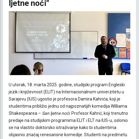
ljetne noći“
U utorak, 18. marta 2025. godine, studijski program Engleski
jezik i književnost (ELIT) na Internacionalnom univerzitetu u
Sarajevu (IUS) ugostio je profesora Damira Kahrića, koji je
studentima približio jednu od najpoznatijih komedija Williama
Shakespearea –
San ljetne noći
. Profesor Kahrić, koji trenutno
predaje na studijskim programima ELIT i ELT na IUS-u, oslonio
se na vlastito doktorsko istraživanje kako bi studentima
objasnio značaj renesansne komedije. Studenti na predmetu