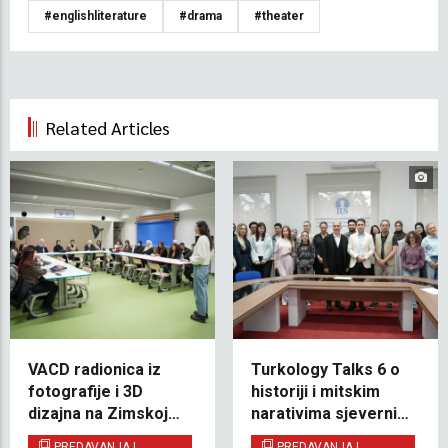
#englishliterature
#drama
#theater
Related Articles
VACD radionica iz
Turkology Talks 6 o
fotografije i 3D
historiji i mitskim
dizajna na Zimskoj
narativima sjevernih
školi
Turaka i regije Idel-
PREDAVANJA I
PREDAVANJA I