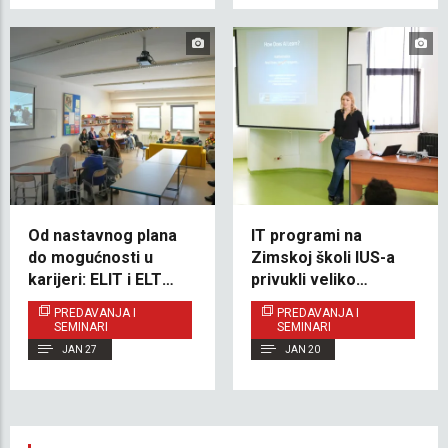
Od nastavnog plana
IT programi na
do mogućnosti u
Zimskoj školi IUS-a
karijeri: ELIT i ELT
privukli veliko
inspirisali buduće
interesovanje
PREDAVANJA I
PREDAVANJA I
studente na Zimskoj
SEMINARI
SEMINARI
školi
JAN 27
JAN 20