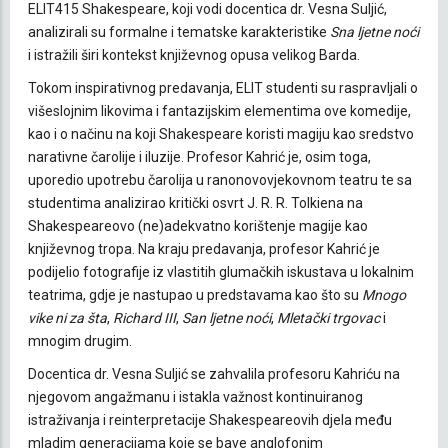
ELIT415 Shakespeare, koji vodi docentica dr. Vesna Suljić,
analizirali su formalne i tematske karakteristike
Sna ljetne noći
i istražili širi kontekst književnog opusa velikog Barda.
Tokom inspirativnog predavanja, ELIT studenti su raspravljali o
višeslojnim likovima i fantazijskim elementima ove komedije,
kao i o načinu na koji Shakespeare koristi magiju kao sredstvo
narativne čarolije i iluzije. Profesor Kahrić je, osim toga,
uporedio upotrebu čarolija u ranonovovjekovnom teatru te sa
studentima analizirao kritički osvrt J. R. R. Tolkiena na
Shakespeareovo (ne)adekvatno korištenje magije kao
književnog tropa. Na kraju predavanja, profesor Kahrić je
podijelio fotografije iz vlastitih glumačkih iskustava u lokalnim
teatrima, gdje je nastupao u predstavama kao što su
Mnogo
vike ni za šta
,
Richard III
,
San ljetne noći
,
Mletački trgovac
i
mnogim drugim.
Docentica dr. Vesna Suljić se zahvalila profesoru Kahriću na
njegovom angažmanu i istakla važnost kontinuiranog
istraživanja i reinterpretacije Shakespeareovih djela među
mladim generacijama koje se bave anglofonim