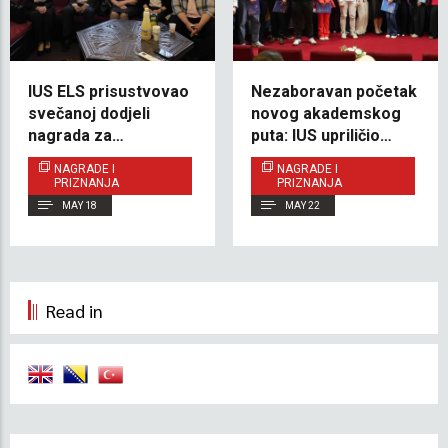
IUS ELS prisustvovao
Nezaboravan početak
svečanoj dodjeli
novog akademskog
nagrada za
puta: IUS upriličio
takmičenje iz
svečanost za
NAGRADE I
NAGRADE I
engleskog jezika u
dobitnike 100%
PRIZNANJA
PRIZNANJA
Hercegovačko-
stipendije
MAY 18
MAY 22
neretvanskom
kantonu
Read in