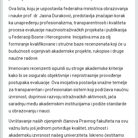
Ova lista, koju je uspostavila federalna ministrica obrazovanja
i nauke prof. dr. Jasna Duraković, predstavlja značajan korak
ka unapređenju profesionalizma, transparentnosti i kvaliteta
procesa evaluacije naučnoistraživačkih projekata i publikacija
u Federaciji Bosne i Hercegovine. Inicijativa ima za cilj
formiranje kvalifikovane i stručne baze recenzenata koji će u
budućnosti ocjenjivati akademske projekte, rukopise i druge
naučne radove.
Imenovani recenzenti ispunili su stroge akademske kriterije
kako bi se osiguralo objektivnije i nepristrasnije provođenje
postupaka evaluacije. Ova inicijativa postavlja snažne temelje
za transparentan i profesionalan sistem koji podržava naučnu
izvrsnost, doprinosi razvoju istraživačkih aktivnosti, jača
saradnju među akademskim institucijama i podiže standarde
u obrazovanju i nauci.
Uvrštavanje naših cijenjenih članova Pravnog fakulteta na ovu
važnu listu još jednom potvrđuje kvalitet, stručnost i
akademsku izvrsnost našeg univerziteta. Iskreno čestitamo