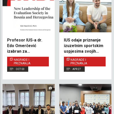
Profesor IUS-a dr.
IUS odaje priznanje
Edo Omerčević
izuzetnim sportskim
izabran za
uspjesima svojih
predsjednika
studenata
NAGRADE I
NAGRADE I
Udruženja evaluatora
PRIZNANJA
PRIZNANJA
u BiH
OCT 03
APR 27