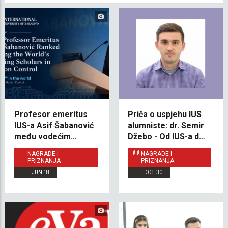
Profesor emeritus
Priča o uspjehu IUS
IUS-a Asif Šabanović
alumniste: dr. Semir
među vodećim
Džebo - Od IUS-a do
svjetskim naučnicima
Oxforda
NAGRADE I
NAGRADE I
PRIZNANJA
PRIZNANJA
JUN 18
OCT 30