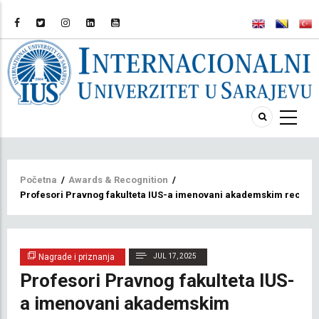
Breadcrumb
Početna
/
Awards & Recognition
/
Profesori Pravnog fakulteta IUS-a imenovani akademskim recenz
Nagrade i priznanja
JUL 17, 2025
Profesori Pravnog fakulteta IUS-
a imenovani akademskim