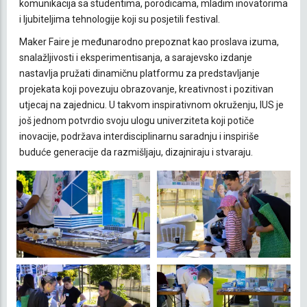
komunikacija sa studentima, porodicama, mladim inovatorima
i ljubiteljima tehnologije koji su posjetili festival.
Maker Faire je međunarodno prepoznat kao proslava izuma,
snalažljivosti i eksperimentisanja, a sarajevsko izdanje
nastavlja pružati dinamičnu platformu za predstavljanje
projekata koji povezuju obrazovanje, kreativnost i pozitivan
utjecaj na zajednicu. U takvom inspirativnom okruženju, IUS je
još jednom potvrdio svoju ulogu univerziteta koji potiče
inovacije, podržava interdisciplinarnu saradnju i inspiriše
buduće generacije da razmišljaju, dizajniraju i stvaraju.