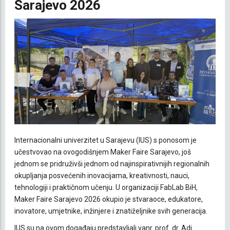
Sarajevo 2026
Internacionalni univerzitet u Sarajevu (IUS) s ponosom je
učestvovao na ovogodišnjem Maker Faire Sarajevo, još
jednom se pridruživši jednom od najinspirativnijih regionalnih
okupljanja posvećenih inovacijama, kreativnosti, nauci,
tehnologiji i praktičnom učenju. U organizaciji FabLab BiH,
Maker Faire Sarajevo 2026 okupio je stvaraoce, edukatore,
inovatore, umjetnike, inžinjere i znatiželjnike svih generacija.
IUS su na ovom događaju predstavljali vanr. prof. dr. Adi