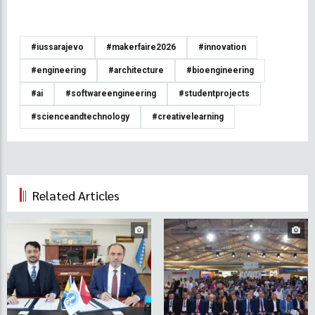
#iussarajevo
#makerfaire2026
#innovation
#engineering
#architecture
#bioengineering
#ai
#softwareengineering
#studentprojects
#scienceandtechnology
#creativelearning
Related Articles