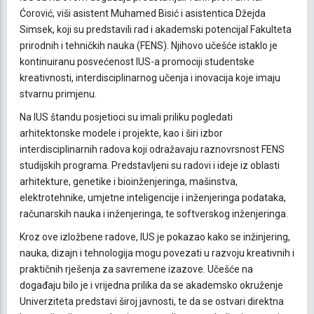
Ćorović, viši asistent Muhamed Bisić i asistentica Džejda
Simsek, koji su predstavili rad i akademski potencijal Fakulteta
prirodnih i tehničkih nauka (FENS). Njihovo učešće istaklo je
kontinuiranu posvećenost IUS-a promociji studentske
kreativnosti, interdisciplinarnog učenja i inovacija koje imaju
stvarnu primjenu.
Na IUS štandu posjetioci su imali priliku pogledati
arhitektonske modele i projekte, kao i širi izbor
interdisciplinarnih radova koji odražavaju raznovrsnost FENS
studijskih programa. Predstavljeni su radovi i ideje iz oblasti
arhitekture, genetike i bioinženjeringa, mašinstva,
elektrotehnike, umjetne inteligencije i inženjeringa podataka,
računarskih nauka i inženjeringa, te softverskog inženjeringa.
Kroz ove izložbene radove, IUS je pokazao kako se inžinjering,
nauka, dizajn i tehnologija mogu povezati u razvoju kreativnih i
praktičnih rješenja za savremene izazove. Učešće na
događaju bilo je i vrijedna prilika da se akademsko okruženje
Univerziteta predstavi široj javnosti, te da se ostvari direktna