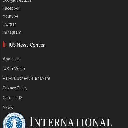
uco@ius.edu.ba
Facebook
Youtube
Twitter
Instagram
IUS News Center
About Us
IUS in Media
Report/Schedule an Event
Privacy Policy
Career-IUS
News