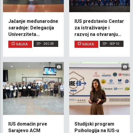
Jačanje međunarodne
IUS predstavio Centar
saradnje: Delegacija
za istraživanje i
Univerziteta
razvoj na otvaranju
Pamukkale u posjeti
sajma ZEPS 2025
NAUKA
DEC 09
NAUKA
SEP 10
IUS-u
IUS domaćin prve
Studijski program
Sarajevo ACM
Psihologija na IUS-u