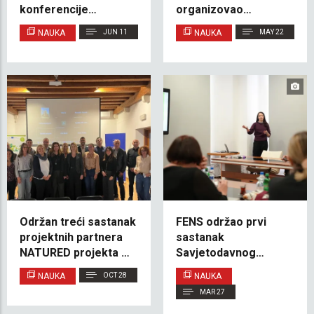
konferencije
organizovao
posvećene ženama u
diseminacijski
NAUKA
JUN 11
NAUKA
MAY 22
računarstvu – SCWiC
događaj na kojem su
2026
predstavljeni rezultati
WP3 u okviru projekta
CORE-ED Academy
Održan treći sastanak
FENS održao prvi
projektnih partnera
sastanak
NATURED projekta u
Savjetodavnog
Splitu/Kaštelima
odbora
NAUKA
OCT 28
NAUKA
MAR 27