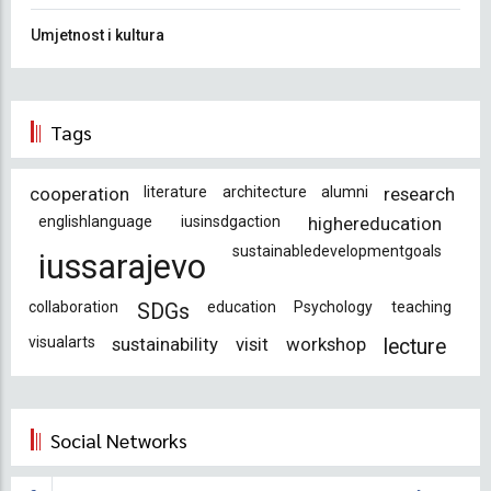
Umjetnost i kultura
Tags
cooperation
literature
architecture
alumni
research
englishlanguage
iusinsdgaction
highereducation
sustainabledevelopmentgoals
iussarajevo
collaboration
education
Psychology
teaching
SDGs
visualarts
sustainability
visit
workshop
lecture
Social Networks