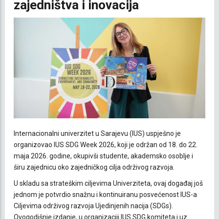
zajedništva i inovacija
Internacionalni univerzitet u Sarajevu (IUS) uspješno je
organizovao IUS SDG Week 2026, koji je održan od 18. do 22.
maja 2026. godine, okupivši studente, akademsko osoblje i
širu zajednicu oko zajedničkog cilja održivog razvoja.
U skladu sa strateškim ciljevima Univerziteta, ovaj događaj još
jednom je potvrdio snažnu i kontinuiranu posvećenost IUS-a
Ciljevima održivog razvoja Ujedinjenih nacija (SDGs).
Ovogodišnje izdanje, u organizaciji IUS SDG komiteta i uz