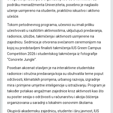
podršku menadžmenta Univerziteta, posebno je naglasilo
učenje usmjereno na studente, praktično iskustvo i aktivno
učešće.
Tokom petodnevnog programa, učesnici su imali priliku
učestvovati u različitim aktivnostima, uključujući predavanja,
radionice, izložbe, takmičenja i aktivnosti usmjerene na
zajednicu. Sedmica je otvorena svečanom ceremonijom na
kojoj su predstavljeni finalisti takmičenja IUS Green Campus
Competition 2026 i studentskog takmičenja iz fotografije
“Concrete Jungle”.
Poseban akcenat stavljen je na interaktivne studentske
radionice i stručna predavanja koja su obuhvatila teme poput
održivosti, klimatskih promjena, urbanog razvoja, izgradnje
mira i primjene umjetne inteligencije u istraživanju. Program je
također potakao angažman zajednice kroz aktivnosti kao što
su poster sesija o održivosti u računarstvu i akcija čišćenja
organizovana u saradnji s lokalnim osnovnim školama.
Okupivši akademsku zajednicu, studente i širu javnost, IUS