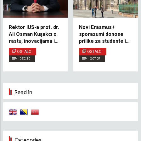
Rektor IUS-a prof. dr.
Novi Erasmus+
Ali Osman Kuşakcı o
sporazumi donose
rastu, inovacijama i
prilike za studente i
budućnosti visokog
nastavno osoblje
OSTALO
OSTALO
obrazovanja
Odsjeka za političke
DEC 30
OCT 07
nauke i međunarodne
odnose IUS-a
Read in
Categories