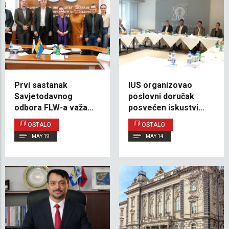
Prvi sastanak
IUS organizovao
Savjetodavnog
poslovni doručak
odbora FLW-a važan
posvećen iskustvima
korak u razvoju
studenata programa
OSTALO
OSTALO
Fakulteta
dvojne diplome
MAY 19
MAY 14