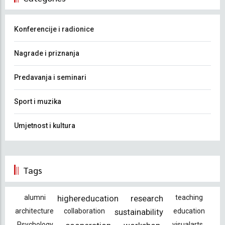
Konferencije i radionice
Nagrade i priznanja
Predavanja i seminari
Sport i muzika
Umjetnost i kultura
Tags
alumni
highereducation
research
teaching
architecture
collaboration
sustainability
education
Psychology
visualarts