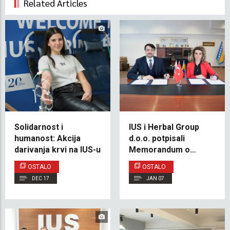
Related Articles
Solidarnost i
IUS i Herbal Group
humanost: Akcija
d.o.o. potpisali
darivanja krvi na IUS-u
Memorandum o
razumijevanju radi
OSTALO
OSTALO
jačanja saradnje
DEC 17
JAN 07
između industrije i
akademske zajednice
te zapošljavanja
studenata