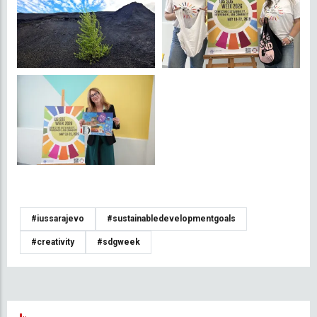
#iussarajevo
#sustainabledevelopmentgoals
#creativity
#sdgweek