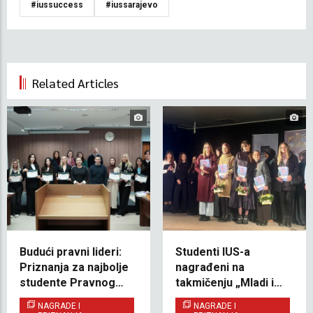
#iussuccess
#iussarajevo
Related Articles
Budući pravni lideri:
Studenti IUS-a
Priznanja za najbolje
nagrađeni na
studente Pravnog
takmičenju „Mladi i
fakulteta
naslijeđe 2025”
NAGRADE I
NAGRADE I