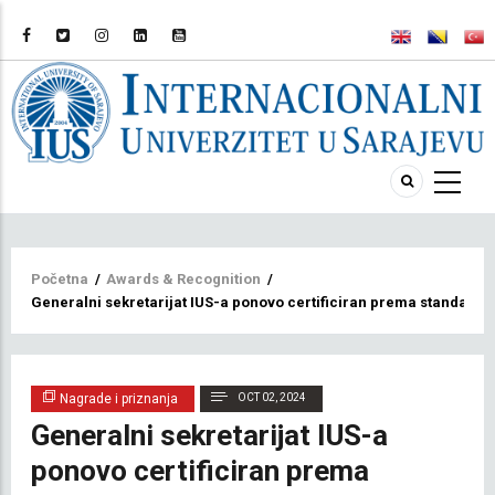
Breadcrumb
Početna
/
Awards & Recognition
/
Generalni sekretarijat IUS-a ponovo certificiran prema standardu 
Nagrade i priznanja
OCT 02, 2024
Generalni sekretarijat IUS-a
ponovo certificiran prema