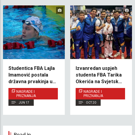
Studentica FBA Lajla
Izvanredan uspjeh
Imamović postala
studenta FBA Tarika
državna prvakinja u
Okerića na Svjetskom
plivanju
prvenstvu u Poreču
NAGRADE I
NAGRADE I
PRIZNANJA
PRIZNANJA
JUN 17
OCT 20
Read in