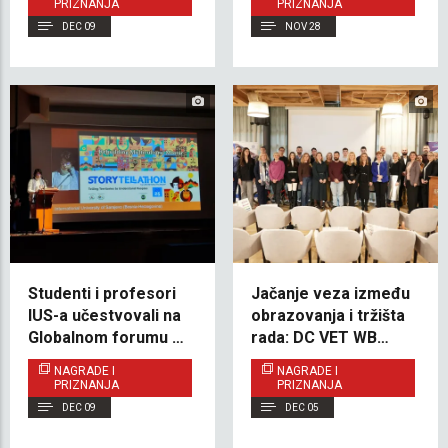
PRIZNANJA
PRIZNANJA
DEC 09
NOV 28
Studenti i profesori
Jačanje veza između
IUS-a učestvovali na
obrazovanja i tržišta
Globalnom forumu o
rada: DC VET WB
miru i baštini u Firenci
Multiplier događaj na
NAGRADE I
NAGRADE I
IUS-u
PRIZNANJA
PRIZNANJA
DEC 09
DEC 05