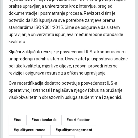
prakse upravljanja univerziteta kroz intervjue, pregled
dokumentacije i posmatranje procesa. Revizorski tim je
potvrdio da IUS ispunjava sve potrebne zahtjeve prema
standardima ISO 9001:2015, čime se osigurava da sistem
upravljanja univerziteta ispunjava međunarodne standarde
kvaliteta.
Ključni zaključak revizije je posvećenost IUS-a kontinuiranom
unapređenju radnih sistema. Univerzitet je uspostavio snažne
politike kvaliteta, mjerljive ciljeve, redovni provodi interne
revizije i osigurava resurse za efikasno upravljanje.
Ova recertifikacija dodatno potvrđuje posvećenost IUS-a
operativnoj izvrsnosti i naglašava njegov fokus na pružanje
visokokvalitetnih obrazovnih usluga studentima i zajednici.
#iso
#isostandards
#certification
#qualityassurance
#qualitymanagement