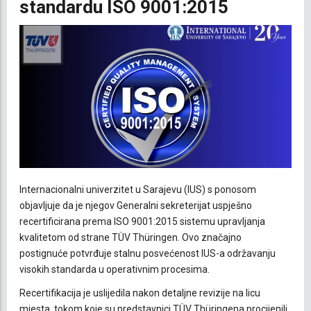
standardu ISO 9001:2015
Internacionalni univerzitet u Sarajevu (IUS) s ponosom
objavljuje da je njegov Generalni sekreterijat uspješno
recertificirana prema ISO 9001:2015 sistemu upravljanja
kvalitetom od strane TÜV Thüringen. Ovo značajno
postignuće potvrđuje stalnu posvećenost IUS-a održavanju
visokih standarda u operativnim procesima.
Recertifikacija je uslijedila nakon detaljne revizije na licu
mjesta, tokom koje su predstavnici TÜV Thüringena procijenili