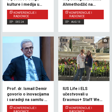
kulture i medija u
Ahmethodžić na
borbi protiv rodno
najvećoj svjetskoj
KONFERENCIJE I
KONFERENCIJE I
zasnovanog nasilja
konferenciji iz oblasti
RADIONICE
RADIONICE
menadžmenta
DEC 24
AUG 13
Prof. dr. Ismail Demir
IUS Life i ELS
govorio o inovacijama
učestvovali u
i saradnji na samitu na
Erasmus+ Staff Week
IUS-u
programu na
KONFERENCIJE I
KONFERENCIJE I
Univerzitetu u Sevilli
RADIONICE
RADIONICE