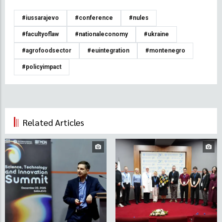
#iussarajevo
#conference
#nules
#facultyoflaw
#nationaleconomy
#ukraine
#agrofoodsector
#euintegration
#montenegro
#policyimpact
Related Articles