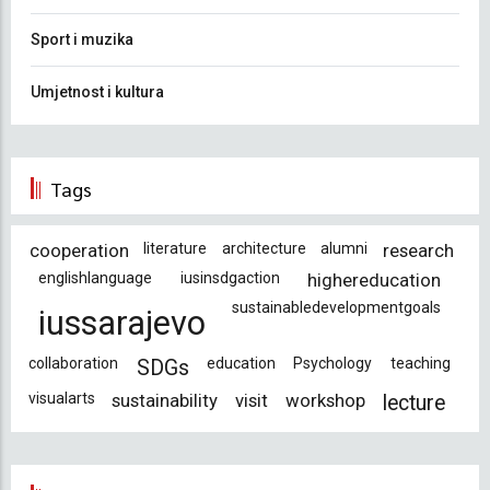
Sport i muzika
Umjetnost i kultura
Tags
cooperation
literature
architecture
alumni
research
englishlanguage
iusinsdgaction
highereducation
sustainabledevelopmentgoals
iussarajevo
collaboration
education
Psychology
teaching
SDGs
visualarts
sustainability
visit
workshop
lecture