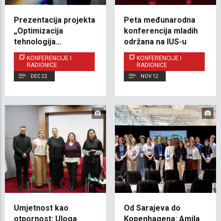
Prezentacija projekta
Peta međunarodna
„Optimizacija
konferencija mladih
tehnologija
održana na IUS-u
pročišćavanja zraka u
KONFERENCIJE I
KONFERENCIJE I
učionicama putem
RADIONICE
RADIONICE
mjerenja i CFD
DEC 22
NOV 12
simulacija” na Samitu
o nauci, tehnologiji i
inovacijama
Umjetnost kao
Od Sarajeva do
otpornost: Uloga
Kopenhagena: Amila