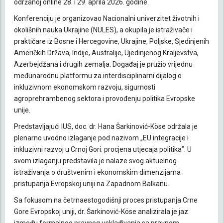
održanoj online 28. i 29. aprila 2026. godine.
Konferenciju je organizovao Nacionalni univerzitet životnih i
okolišnih nauka Ukrajine (NULES), a okupila je istraživače i
praktičare iz Bosne i Hercegovine, Ukrajine, Poljske, Sjedinjenih
Američkih Država, Indije, Australije, Ujedinjenog Kraljevstva,
Azerbejdžana i drugih zemalja. Događaj je pružio vrijednu
međunarodnu platformu za interdisciplinarni dijalog o
inkluzivnom ekonomskom razvoju, sigurnosti
agroprehrambenog sektora i provođenju politika Evropske
unije.
Predstavljajući IUS, doc. dr. Hana Šarkinović-Köse održala je
plenarno uvodno izlaganje pod nazivom „EU integracije i
inkluzivni razvoj u Crnoj Gori: procjena utjecaja politika”. U
svom izlaganju predstavila je nalaze svog aktuelnog
istraživanja o društvenim i ekonomskim dimenzijama
pristupanja Evropskoj uniji na Zapadnom Balkanu.
Sa fokusom na četrnaestogodišnji proces pristupanja Crne
Gore Evropskoj uniji, dr. Šarkinović-Köse analizirala je jaz
između formalnog pravnog usklađivanja sa pravnom