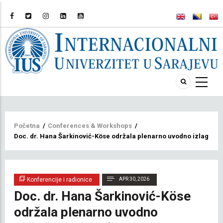
Breadcrumb
Početna
/
Conferences & Workshops
/
Doc. dr. Hana Šarkinović-Köse održala plenarno uvodno izlaganje
Konferencije i radionice
APR 30, 2026
Doc. dr. Hana Šarkinović-Köse
održala plenarno uvodno