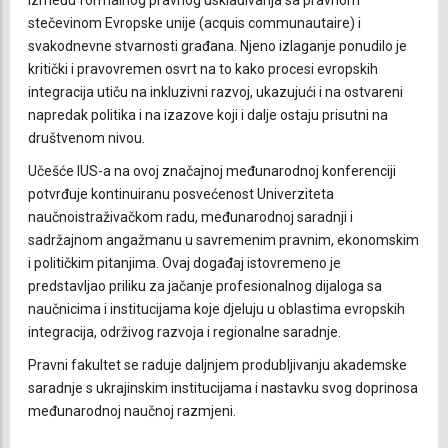
stečevinom Evropske unije (acquis communautaire) i
svakodnevne stvarnosti građana. Njeno izlaganje ponudilo je
kritički i pravovremen osvrt na to kako procesi evropskih
integracija utiču na inkluzivni razvoj, ukazujući i na ostvareni
napredak politika i na izazove koji i dalje ostaju prisutni na
društvenom nivou.
Učešće IUS-a na ovoj značajnoj međunarodnoj konferenciji
potvrđuje kontinuiranu posvećenost Univerziteta
naučnoistraživačkom radu, međunarodnoj saradnji i
sadržajnom angažmanu u savremenim pravnim, ekonomskim
i političkim pitanjima. Ovaj događaj istovremeno je
predstavljao priliku za jačanje profesionalnog dijaloga sa
naučnicima i institucijama koje djeluju u oblastima evropskih
integracija, održivog razvoja i regionalne saradnje.
Pravni fakultet se raduje daljnjem produbljivanju akademske
saradnje s ukrajinskim institucijama i nastavku svog doprinosa
međunarodnoj naučnoj razmjeni.