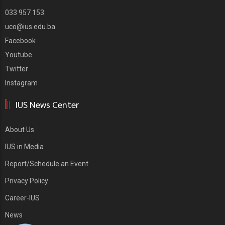
033 957 153
uco@ius.edu.ba
Facebook
Youtube
Twitter
Instagram
IUS News Center
About Us
IUS in Media
Report/Schedule an Event
Privacy Policy
Career-IUS
News