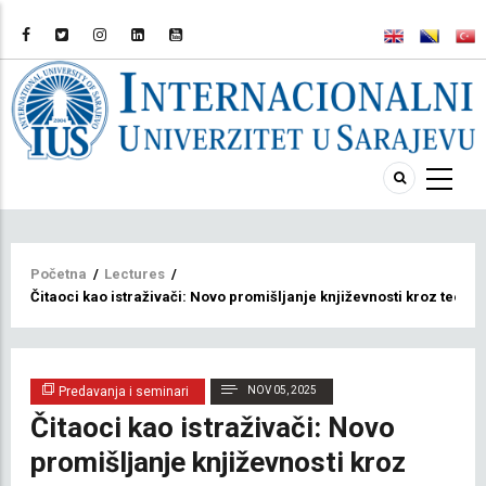
Breadcrumb
Početna
/
Lectures
/
Čitaoci kao istraživači: Novo promišljanje književnosti kroz teorij
Predavanja i seminari
NOV 05, 2025
Čitaoci kao istraživači: Novo
promišljanje književnosti kroz