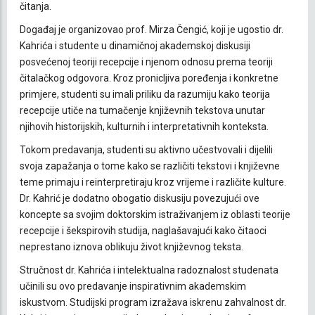
čitanja.
Događaj je organizovao prof. Mirza Čengić, koji je ugostio dr.
Kahrića i studente u dinamičnoj akademskoj diskusiji
posvećenoj teoriji recepcije i njenom odnosu prema teoriji
čitalačkog odgovora. Kroz pronicljiva poređenja i konkretne
primjere, studenti su imali priliku da razumiju kako teorija
recepcije utiče na tumačenje književnih tekstova unutar
njihovih historijskih, kulturnih i interpretativnih konteksta.
Tokom predavanja, studenti su aktivno učestvovali i dijelili
svoja zapažanja o tome kako se različiti tekstovi i književne
teme primaju i reinterpretiraju kroz vrijeme i različite kulture.
Dr. Kahrić je dodatno obogatio diskusiju povezujući ove
koncepte sa svojim doktorskim istraživanjem iz oblasti teorije
recepcije i šekspirovih studija, naglašavajući kako čitaoci
neprestano iznova oblikuju život književnog teksta.
Stručnost dr. Kahrića i intelektualna radoznalost studenata
učinili su ovo predavanje inspirativnim akademskim
iskustvom. Studijski program izražava iskrenu zahvalnost dr.