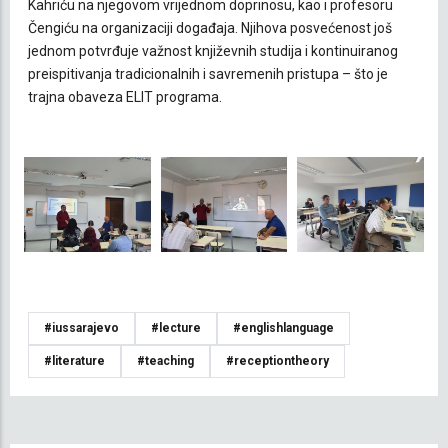
Kahriću na njegovom vrijednom doprinosu, kao i profesoru
Čengiću na organizaciji događaja. Njihova posvećenost još
jednom potvrđuje važnost književnih studija i kontinuiranog
preispitivanja tradicionalnih i savremenih pristupa – što je
trajna obaveza ELIT programa.
#iussarajevo
#lecture
#englishlanguage
#literature
#teaching
#receptiontheory