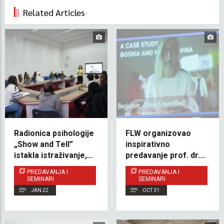
Related Articles
Radionica psihologije
FLW organizovao
„Show and Tell”
inspirativno
istakla istraživanje,
predavanje prof. dr.
dobrobit i studentsku
Alme Begičević o
PREDAVANJA I
PREDAVANJA I
podršku na IUS-u
tranzicijskoj pravdi i
SEMINARI
SEMINARI
reparacijama
JAN 22
OCT 31