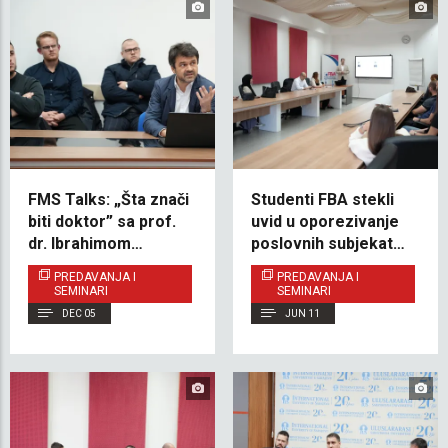
FMS Talks: „Šta znači
Studenti FBA stekli
biti doktor” sa prof.
uvid u oporezivanje
dr. Ibrahimom
poslovnih subjekata u
Omerhodžićem
Bosni i Hercegovini
PREDAVANJA I
PREDAVANJA I
SEMINARI
SEMINARI
DEC 05
JUN 11