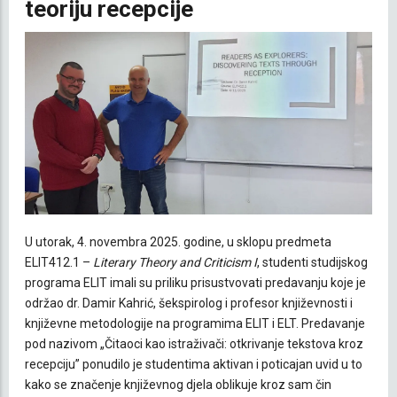
teoriju recepcije
U utorak, 4. novembra 2025. godine, u sklopu predmeta
ELIT412.1 –
Literary Theory and Criticism I
, studenti studijskog
programa ELIT imali su priliku prisustvovati predavanju koje je
održao dr. Damir Kahrić, šekspirolog i profesor književnosti i
književne metodologije na programima ELIT i ELT. Predavanje
pod nazivom „Čitaoci kao istraživači: otkrivanje tekstova kroz
recepciju” ponudilo je studentima aktivan i poticajan uvid u to
kako se značenje književnog djela oblikuje kroz sam čin