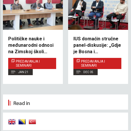
Političke nauke i
IUS domaćin stručne
međunarodni odnosi
panel-diskusije: „Gdje
na Zimskoj školi
je Bosna i
“Show and Tell”
Hercegovina 30
PREDAVANJA I
PREDAVANJA I
godina nakon
SEMINARI
SEMINARI
Dejtonskog mirovnog
JAN 21
DEC 05
sporazuma”
Read in