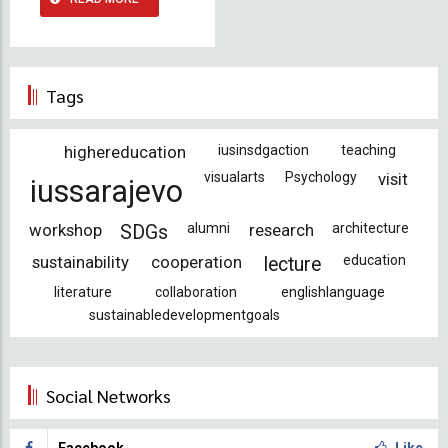
Tags
highereducation
iusinsdgaction
teaching
visualarts
Psychology
visit
iussarajevo
workshop
alumni
research
architecture
SDGs
sustainability
cooperation
education
lecture
literature
collaboration
englishlanguage
sustainabledevelopmentgoals
Social Networks
Facebook
Like