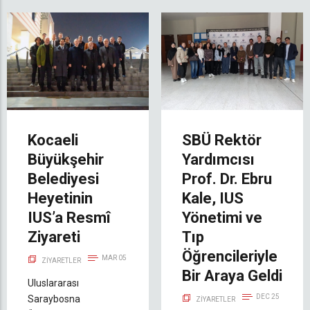
Kocaeli
SBÜ Rektör
Büyükşehir
Yardımcısı
Belediyesi
Prof. Dr. Ebru
Heyetinin
Kale, IUS
IUS’a Resmî
Yönetimi ve
Ziyareti
Tıp
Öğrencileriyle
MAR 05
ZIYARETLER
Bir Araya Geldi
Uluslararası
DEC 25
Saraybosna
ZIYARETLER