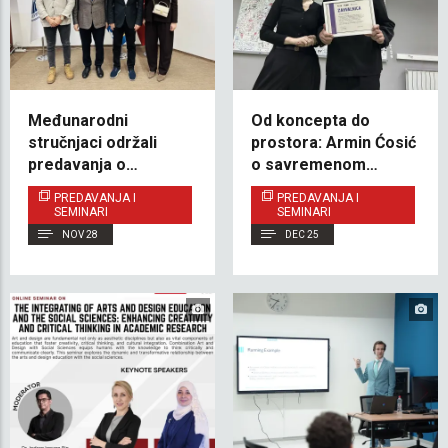
Međunarodni
Od koncepta do
stručnjaci održali
prostora: Armin Ćosić
predavanja o
o savremenom
održivosti i
dizajnu izložbi
PREDAVANJA I
PREDAVANJA I
razgovarali o budućoj
SEMINARI
SEMINARI
saradnji
NOV 28
DEC 25