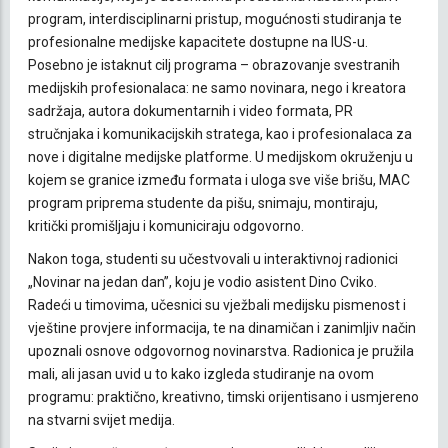
program, interdisciplinarni pristup, mogućnosti studiranja te
profesionalne medijske kapacitete dostupne na IUS-u.
Posebno je istaknut cilj programa – obrazovanje svestranih
medijskih profesionalaca: ne samo novinara, nego i kreatora
sadržaja, autora dokumentarnih i video formata, PR
stručnjaka i komunikacijskih stratega, kao i profesionalaca za
nove i digitalne medijske platforme. U medijskom okruženju u
kojem se granice između formata i uloga sve više brišu, MAC
program priprema studente da pišu, snimaju, montiraju,
kritički promišljaju i komuniciraju odgovorno.
Nakon toga, studenti su učestvovali u interaktivnoj radionici
„Novinar na jedan dan”, koju je vodio asistent Dino Cviko.
Radeći u timovima, učesnici su vježbali medijsku pismenost i
vještine provjere informacija, te na dinamičan i zanimljiv način
upoznali osnove odgovornog novinarstva. Radionica je pružila
mali, ali jasan uvid u to kako izgleda studiranje na ovom
programu: praktično, kreativno, timski orijentisano i usmjereno
na stvarni svijet medija.