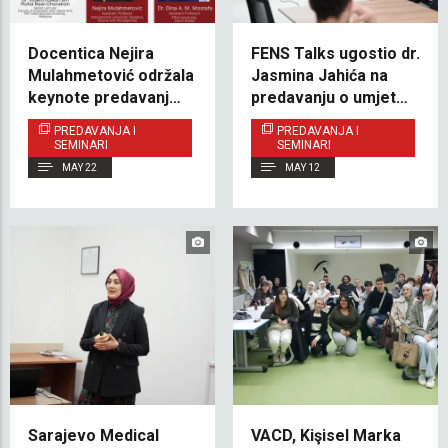
Docentica Nejira
FENS Talks ugostio dr.
Mulahmetović održala
Jasmina Jahića na
keynote predavanje
predavanju o umjetnoj
na međunarodnom
inteligenciji u
PREDAVANJA I
PREDAVANJA I
seminaru o
softverskom
SEMINARI
SEMINARI
interdisciplinarnom
inžinjeringu
MAY 22
MAY 12
istraživanju
Sarajevo Medical
VACD, Kişisel Marka