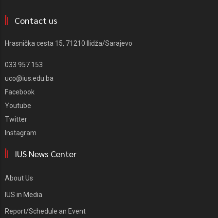
Contact us
Hrasnička cesta 15, 71210 Ilidža/Sarajevo
033 957 153
uco@ius.edu.ba
Facebook
Youtube
Twitter
Instagram
IUS News Center
About Us
IUS in Media
Report/Schedule an Event