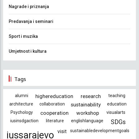
Nagrade i priznanja
Predavanja i seminari
Sport i muzika
Umjetnost i kultura
Tags
alumni
highereducation
research
teaching
architecture
collaboration
sustainability
education
Psychology
cooperation
workshop
visualarts
iusinsdgaction
literature
englishlanguage
SDGs
visit
sustainabledevelopmentgoals
iussarajevo