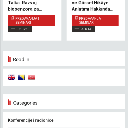
Talks: Razvoj
ve Görsel Hikâye
biosenzora za
Anlatımı Hakkında
detekciju pesticida
Etkileyici bir Söyleşi
PREDAVANJA I
PREDAVANJA I
Gerçekleştirdi
SEMINARI
SEMINARI
DEC 23
APR 13
Read in
Categories
Konferencije i radionice