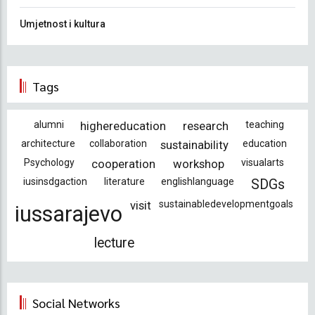
Umjetnost i kultura
Tags
alumni
highereducation
research
teaching
architecture
collaboration
sustainability
education
Psychology
cooperation
workshop
visualarts
iusinsdgaction
literature
englishlanguage
SDGs
visit
sustainabledevelopmentgoals
iussarajevo
lecture
Social Networks