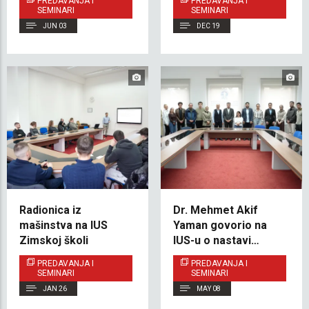
PREDAVANJA I
PREDAVANJA I
predavanjem o
Hercegovine
SEMINARI
SEMINARI
prevođenju i
JUN 03
DEC 19
tumačenju
Radionica iz
Dr. Mehmet Akif
mašinstva na IUS
Yaman govorio na
Zimskoj školi
IUS-u o nastavi
turskog jezika i
PREDAVANJA I
PREDAVANJA I
kulturnoj diplomatiji
SEMINARI
SEMINARI
JAN 26
MAY 08