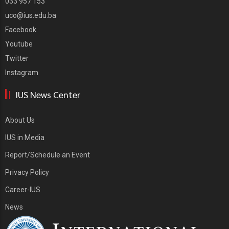
033 957 153
uco@ius.edu.ba
Facebook
Youtube
Twitter
Instagram
IUS News Center
About Us
IUS in Media
Report/Schedule an Event
Privacy Policy
Career-IUS
News