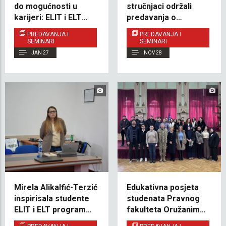
do mogućnosti u
stručnjaci održali
karijeri: ELIT i ELT
predavanja o
inspirisali buduće
održivosti i
PREDAVANJA I
PREDAVANJA I
studente na Zimskoj
razgovarali o budućoj
SEMINARI
SEMINARI
školi
saradnji
JAN 27
NOV 28
Mirela Alikalfić-Terzić
Edukativna posjeta
inspirisala studente
studenata Pravnog
ELIT i ELT programa
fakulteta Oružanim
gostujućim
snagama Bosne i