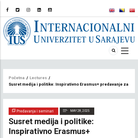
Breadcrumb
Početna
/
Lectures
/
Susret medija i politike: Inspirativno Erasmus+ predavanje za stu
Predavanja i seminari
MAY 28, 2025
Susret medija i politike:
Inspirativno Erasmus+