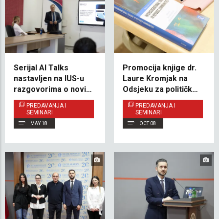
Serijal AI Talks
Promocija knjige dr.
nastavljen na IUS-u
Laure Kromjak na
razgovorima o novim
Odsjeku za političke
trendovima u oblasti
nauke i međunarodne
PREDAVANJA I
PREDAVANJA I
umjetne inteligencije
odnose IUS-a
SEMINARI
SEMINARI
MAY 18
OCT 08