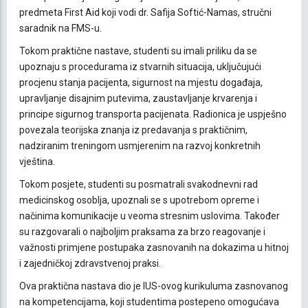
predmeta First Aid koji vodi dr. Safija Softić-Namas, stručni
saradnik na FMS-u.
Tokom praktične nastave, studenti su imali priliku da se
upoznaju s procedurama iz stvarnih situacija, uključujući
procjenu stanja pacijenta, sigurnost na mjestu događaja,
upravljanje disajnim putevima, zaustavljanje krvarenja i
principe sigurnog transporta pacijenata. Radionica je uspješno
povezala teorijska znanja iz predavanja s praktičnim,
nadziranim treningom usmjerenim na razvoj konkretnih
vještina.
Tokom posjete, studenti su posmatrali svakodnevni rad
medicinskog osoblja, upoznali se s upotrebom opreme i
načinima komunikacije u veoma stresnim uslovima. Također
su razgovarali o najboljim praksama za brzo reagovanje i
važnosti primjene postupaka zasnovanih na dokazima u hitnoj
i zajedničkoj zdravstvenoj praksi.
Ova praktična nastava dio je IUS-ovog kurikuluma zasnovanog
na kompetencijama, koji studentima postepeno omogućava