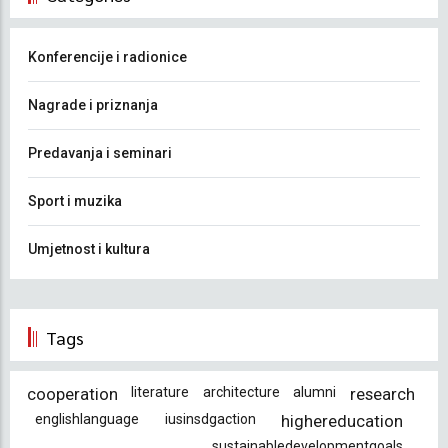
Konferencije i radionice
Nagrade i priznanja
Predavanja i seminari
Sport i muzika
Umjetnost i kultura
Tags
cooperation
literature
architecture
alumni
research
englishlanguage
iusinsdgaction
highereducation
sustainabledevelopmentgoals