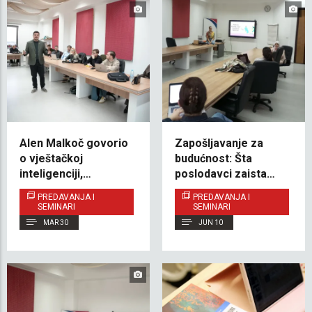
Alen Malkoč govorio
Zapošljavanje za
o vještačkoj
budućnost: Šta
inteligenciji,
poslodavci zaista
poduzetništvu i
traže
PREDAVANJA I
PREDAVANJA I
budućnosti rada na
SEMINARI
SEMINARI
IUS-u
MAR 30
JUN 10