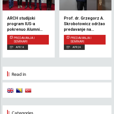
ARCH studijski
Prof. dr. Grzegorz A.
program IUS-a
Skrobotowicz održao
pokrenuo Alumni
predavanje na
Talks inspirativnim
Pravnom fakultetu
PREDAVANJA I
PREDAVANJA I
predavanjem o obnovi
IUS-a
SEMINARI
SEMINARI
džamijskog naslijeđa
APR 14
APR 24
Read in
Categories