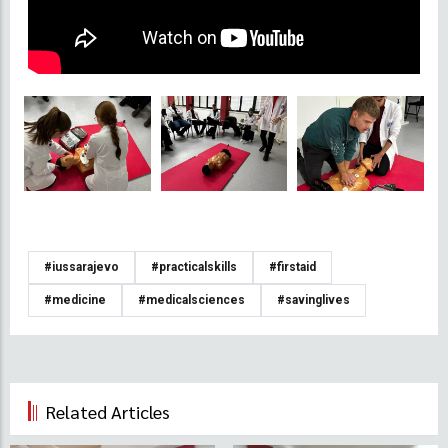
#iussarajevo
#practicalskills
#firstaid
#medicine
#medicalsciences
#savinglives
Related Articles