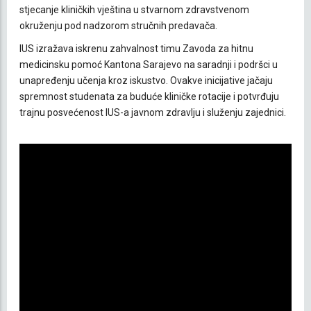
stjecanje kliničkih vještina u stvarnom zdravstvenom
okruženju pod nadzorom stručnih predavača.
IUS izražava iskrenu zahvalnost timu Zavoda za hitnu
medicinsku pomoć Kantona Sarajevo na saradnji i podršci u
unapređenju učenja kroz iskustvo. Ovakve inicijative jačaju
spremnost studenata za buduće kliničke rotacije i potvrđuju
trajnu posvećenost IUS-a javnom zdravlju i služenju zajednici.