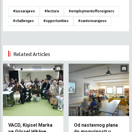
#iussarajevo
#lecture
#employmentofforeigners
#challenges
#opportunities
#cantonsarajevo
Related Articles
VACD, Kişisel Marka
Od nastavnog plana
ve Görsel Hikâye
do mogućnosti u