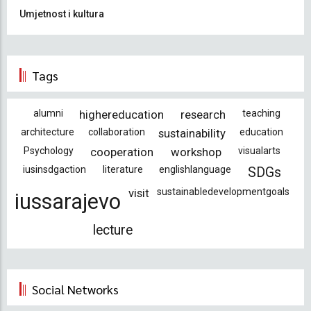
Umjetnost i kultura
Tags
alumni
highereducation
research
teaching
architecture
collaboration
sustainability
education
Psychology
cooperation
workshop
visualarts
iusinsdgaction
literature
englishlanguage
SDGs
visit
sustainabledevelopmentgoals
iussarajevo
lecture
Social Networks