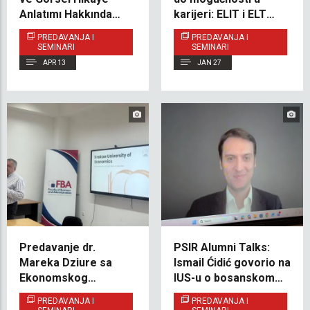
Anlatımı Hakkında
karijeri: ELIT i ELT
Etkileyici bir Söyleşi
inspirisali buduće
PREDAVANJA I
PREDAVANJA I
Gerçekleştirdi
studente na Zimskoj
SEMINARI
SEMINARI
školi
APR 13
JAN 27
Predavanje dr.
PSIR Alumni Talks:
Mareka Dziure sa
Ismail Ćidić govorio na
Ekonomskog
IUS-u o bosanskom
univerziteta u
lobiranju i njegovoj
PREDAVANJA I
PREDAVANJA I
Krakovu na IUS -u
ulozi u vanjskoj