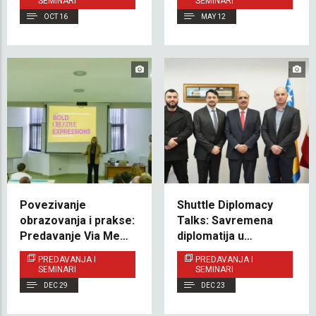
SEMINARI
SEMINARI
politici SAD-a
OCT 16
MAY 12
Povezivanje
Shuttle Diplomacy
obrazovanja i prakse:
Talks: Savremena
Predavanje Via Media
diplomatija u
na VACD-u
multipolarnom svijetu
PREDAVANJA I
PREDAVANJA I
– perspektiva
SEMINARI
SEMINARI
Pakistana
DEC 29
DEC 23