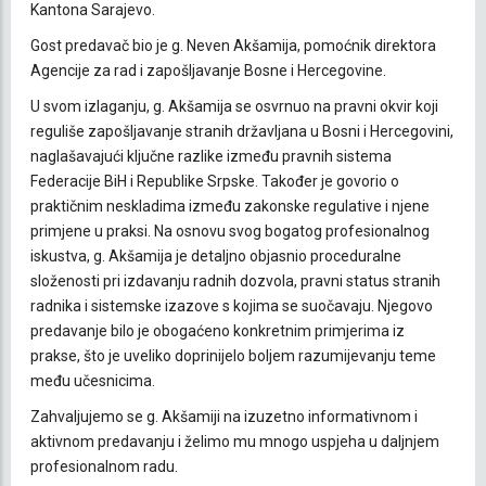
Kantona Sarajevo.
Gost predavač bio je g. Neven Akšamija, pomoćnik direktora
Agencije za rad i zapošljavanje Bosne i Hercegovine.
U svom izlaganju, g. Akšamija se osvrnuo na pravni okvir koji
reguliše zapošljavanje stranih državljana u Bosni i Hercegovini,
naglašavajući ključne razlike između pravnih sistema
Federacije BiH i Republike Srpske. Također je govorio o
praktičnim neskladima između zakonske regulative i njene
primjene u praksi. Na osnovu svog bogatog profesionalnog
iskustva, g. Akšamija je detaljno objasnio proceduralne
složenosti pri izdavanju radnih dozvola, pravni status stranih
radnika i sistemske izazove s kojima se suočavaju. Njegovo
predavanje bilo je obogaćeno konkretnim primjerima iz
prakse, što je uveliko doprinijelo boljem razumijevanju teme
među učesnicima.
Zahvaljujemo se g. Akšamiji na izuzetno informativnom i
aktivnom predavanju i želimo mu mnogo uspjeha u daljnjem
profesionalnom radu.