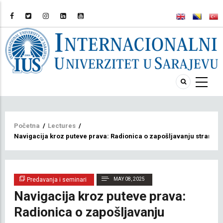
Breadcrumb
Početna
/
Lectures
/
Navigacija kroz puteve prava: Radionica o zapošljavanju stranac
Predavanja i seminari
MAY 08, 2025
Navigacija kroz puteve prava:
Radionica o zapošljavanju