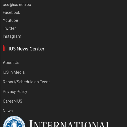
uco@ius.edu.ba
Facebook
Youtube
Twitter
Instagram
IUS News Center
About Us
IUS in Media
Report/Schedule an Event
Privacy Policy
Career-IUS
News