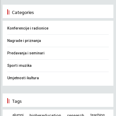
Categories
Konferencije i radionice
Nagrade i priznanja
Predavanja i seminari
Sport i muzika
Umjetnost i kultura
Tags
alumni
highereducation
research
teaching