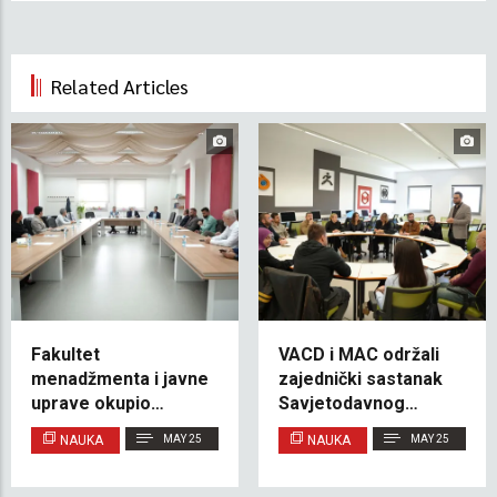
Related Articles
Fakultet
VACD i MAC održali
menadžmenta i javne
zajednički sastanak
uprave okupio
Savjetodavnog
akademsko osoblje i
odbora s ciljem
NAUKA
MAY 25
NAUKA
MAY 25
stručnjake iz prakse
oblikovanja budućeg
na prvom sastanku
razvoja studijskih