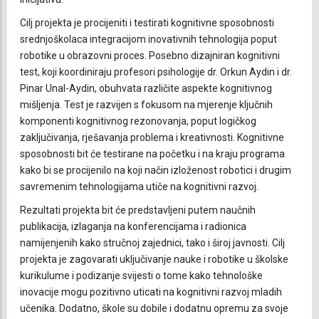
Cilj projekta je procijeniti i testirati kognitivne sposobnosti
srednjoškolaca integracijom inovativnih tehnologija poput
robotike u obrazovni proces. Posebno dizajniran kognitivni
test, koji koordiniraju profesori psihologije dr. Orkun Aydin i dr.
Pinar Unal-Aydin, obuhvata različite aspekte kognitivnog
mišljenja. Test je razvijen s fokusom na mjerenje ključnih
komponenti kognitivnog rezonovanja, poput logičkog
zaključivanja, rješavanja problema i kreativnosti. Kognitivne
sposobnosti bit će testirane na početku i na kraju programa
kako bi se procijenilo na koji način izloženost robotici i drugim
savremenim tehnologijama utiče na kognitivni razvoj.
Rezultati projekta bit će predstavljeni putem naučnih
publikacija, izlaganja na konferencijama i radionica
namijenjenih kako stručnoj zajednici, tako i široj javnosti. Cilj
projekta je zagovarati uključivanje nauke i robotike u školske
kurikulume i podizanje svijesti o tome kako tehnološke
inovacije mogu pozitivno uticati na kognitivni razvoj mladih
učenika. Dodatno, škole su dobile i dodatnu opremu za svoje