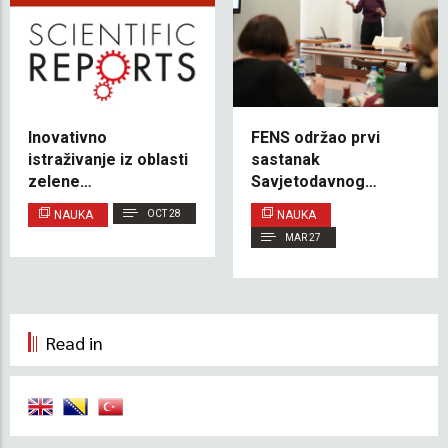
Inovativno
FENS održao prvi
istraživanje iz oblasti
sastanak
zelene
Savjetodavnog
nanotehnologije
odbora
NAUKA
OCT 28
NAUKA
istraživača IUS-a
MAR 27
objavljeno u časopisu
Scientific Reports
izdavačke kuće
Nature
Read in