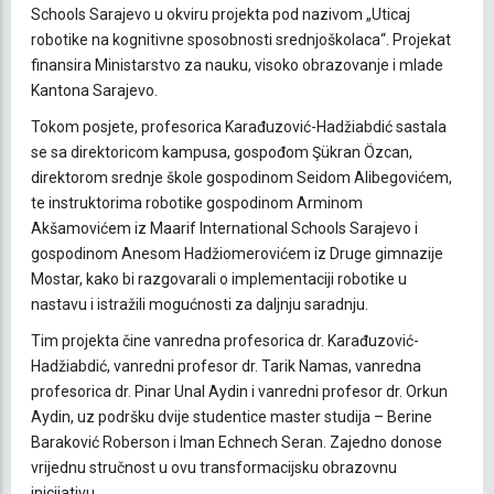
Schools Sarajevo u okviru projekta pod nazivom „Uticaj
robotike na kognitivne sposobnosti srednjoškolaca“. Projekat
finansira Ministarstvo za nauku, visoko obrazovanje i mlade
Kantona Sarajevo.
Tokom posjete, profesorica Karađuzović-Hadžiabdić sastala
se sa direktoricom kampusa, gospođom Şükran Özcan,
direktorom srednje škole gospodinom Seidom Alibegovićem,
te instruktorima robotike gospodinom Arminom
Akšamovićem iz Maarif International Schools Sarajevo i
gospodinom Anesom Hadžiomerovićem iz Druge gimnazije
Mostar, kako bi razgovarali o implementaciji robotike u
nastavu i istražili mogućnosti za daljnju saradnju.
Tim projekta čine vanredna profesorica dr. Karađuzović-
Hadžiabdić, vanredni profesor dr. Tarik Namas, vanredna
profesorica dr. Pinar Unal Aydin i vanredni profesor dr. Orkun
Aydin, uz podršku dvije studentice master studija – Berine
Baraković Roberson i Iman Echnech Seran. Zajedno donose
vrijednu stručnost u ovu transformacijsku obrazovnu
inicijativu.