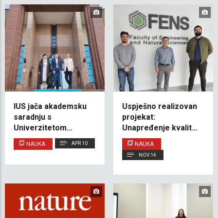
Savjetodavnog
programa
odbora
IUS jača akademsku
Uspješno realizovan
saradnju s
projekat:
Univerzitetom
Unapređenje kvaliteta
Balıkesir kroz posjete
zraka u učionicama
NAUKA
APR 10
NAUKA
dva člana nastavnog
putem mjerenja i CFD
NOV 14
osoblja
simulacija