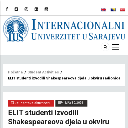
Breadcrumb
Početna
/
Student Activities
/
ELIT studenti izvodili Shakespeareova djela u okviru radionice 'T
Studentske aktivnosti
MAY 30, 2024
ELIT studenti izvodili
Shakespeareova djela u okviru