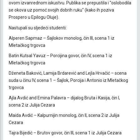
ovom izvanrednom iskustvu. Publika se prepustila i "oslobodila
se okova uz pomoć svojih dobrih ruku" (kako ih poziva
Prospero u Epilogu Oluje).
Nastupali su sljedeći studenti:
Alperen Sapmaz – Šajlokov monolog, čin III, scena 1 iz
Mletačkog trgovca
Batin Kutsal Yavuz – Porcijina govor, čin IV, scena 1 iz
Mletačkog trgovca
Dženeta Baković, Lamija Brdarević and Lejla Hrvačić – scena
suda u činu IV, scena 1 – Šajlok, Porcija i Antonio iz Mletačkog
trgovca
Ajla Avdić and Emina Palavra – dijalog Bruta i Kasija, čin I,
scena 2 iz Julija Cezara
Maida Avdić – Kalpurnijin monolog, čin II, scena 2 iz Julija
Cezara
Tajra Bijedić – Brutov govor, čin III, scena 1 iz Julija Cezara