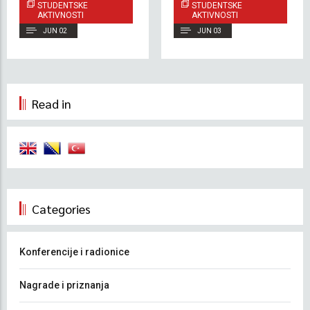
STUDENTSKE
STUDENTSKE
Triathlon Challenge
AKTIVNOSTI
AKTIVNOSTI
70.3
JUN 02
JUN 03
Read in
Categories
Konferencije i radionice
Nagrade i priznanja