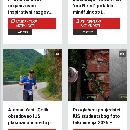
organizovao
You Need” potakla
inspirativni razgovor
mindfulness i
o karijeri s
emocionalnu podršku
STUDENTSKE
STUDENTSKE
alumnistima za
na IUS-u
AKTIVNOSTI
AKTIVNOSTI
sadašnje studente
APR 30
MAY 22
Ammar Yasir Çelik
Proglašeni pobjednici
obradovao IUS
IUS studentskog foto
plasmanom među pet
takmičenja 2026 –
najboljih na Jajce
“Concrete Jungle”