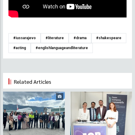
#iussarajevo
#literature
#drama
#shakespeare
#acting
#englishlanguageandliterature
Related Articles