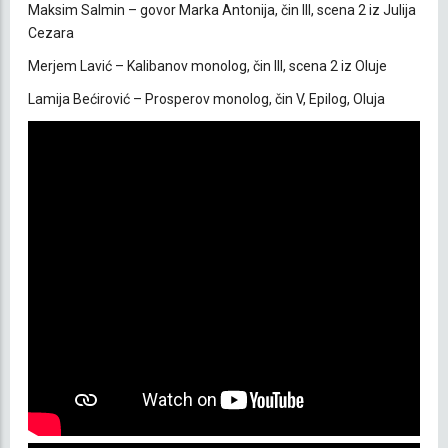
Maksim Salmin – govor Marka Antonija, čin III, scena 2 iz Julija
Cezara
Merjem Lavić – Kalibanov monolog, čin III, scena 2 iz Oluje
Lamija Bećirović – Prosperov monolog, čin V, Epilog, Oluja