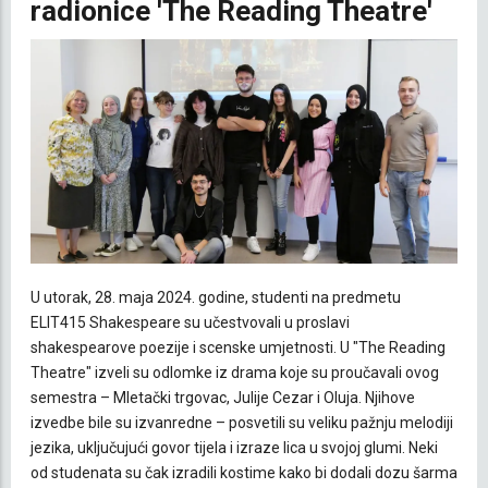
radionice 'The Reading Theatre'
U utorak, 28. maja 2024. godine, studenti na predmetu
ELIT415 Shakespeare su učestvovali u proslavi
shakespearove poezije i scenske umjetnosti. U "The Reading
Theatre" izveli su odlomke iz drama koje su proučavali ovog
semestra – Mletački trgovac, Julije Cezar i Oluja. Njihove
izvedbe bile su izvanredne – posvetili su veliku pažnju melodiji
jezika, uključujući govor tijela i izraze lica u svojoj glumi. Neki
od studenata su čak izradili kostime kako bi dodali dozu šarma