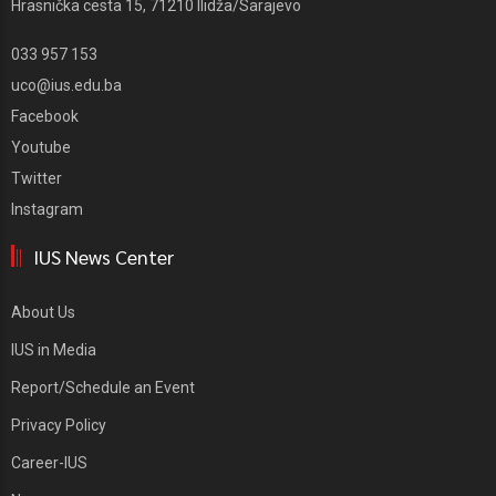
Hrasnička cesta 15, 71210 Ilidža/Sarajevo
033 957 153
uco@ius.edu.ba
Facebook
Youtube
Twitter
Instagram
IUS News Center
About Us
IUS in Media
Report/Schedule an Event
Privacy Policy
Career-IUS