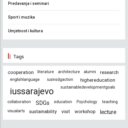
Predavanja i seminari
Sport i muzika
Umjetnost i kultura
Tags
cooperation
literature
architecture
alumni
research
englishlanguage
iusinsdgaction
highereducation
sustainabledevelopmentgoals
iussarajevo
collaboration
education
Psychology
teaching
SDGs
visualarts
sustainability
visit
workshop
lecture