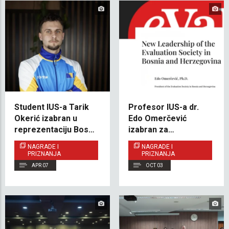
Student IUS-a Tarik
Profesor IUS-a dr.
Okerić izabran u
Edo Omerčević
reprezentaciju Bosne
izabran za
i Hercegovine u
predsjednika
NAGRADE I
NAGRADE I
taekwondou
Udruženja evaluatora
PRIZNANJA
PRIZNANJA
u BiH
APR 07
OCT 03