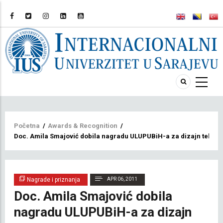
Breadcrumb
Početna
/
Awards & Recognition
/
Doc. Amila Smajović dobila nagradu ULUPUBiH-a za dizajn tekstil
Nagrade i priznanja
APR 06, 2011
Doc. Amila Smajović dobila
nagradu ULUPUBiH-a za dizajn