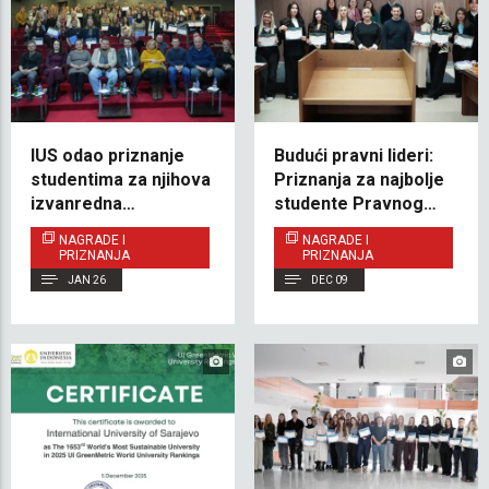
IUS odao priznanje
Budući pravni lideri:
studentima za njihova
Priznanja za najbolje
izvanredna
studente Pravnog
postignuća
fakulteta
NAGRADE I
NAGRADE I
PRIZNANJA
PRIZNANJA
JAN 26
DEC 09