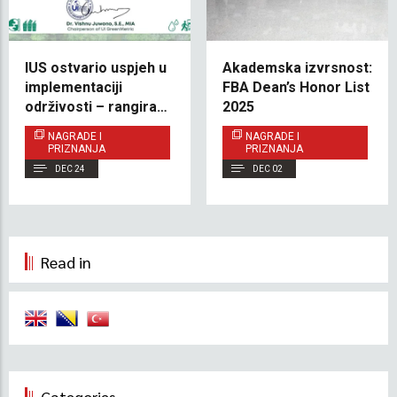
IUS ostvario uspjeh u
Akademska izvrsnost:
implementaciji
FBA Dean’s Honor List
održivosti – rangiran
2025
na UI GreenMetric listi
NAGRADE I
NAGRADE I
2025
PRIZNANJA
PRIZNANJA
DEC 24
DEC 02
Read in
Categories