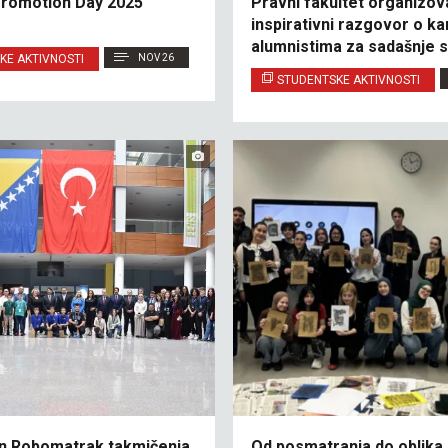
Promotion Day 2025
Pravni fakultet organizov
inspirativni razgovor o kar
alumnistima za sadašnje 
KE AKTIVNOSTI
NOV 26
STUDENTSKE AKTIVNOSTI
n Robomatrak takmičenja
Od posmatranja do oblika 