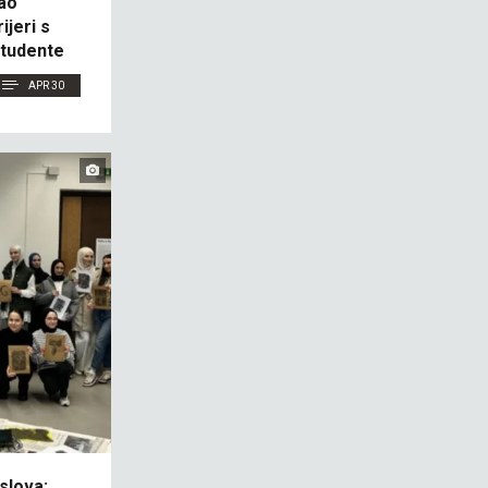
ao
ijeri s
studente
APR 30
slova: