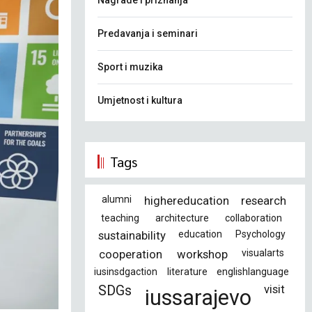
Nagrade i priznanja
Predavanja i seminari
Sport i muzika
Umjetnost i kultura
Tags
alumni
highereducation
research
teaching
architecture
collaboration
sustainability
education
Psychology
cooperation
workshop
visualarts
iusinsdgaction
literature
englishlanguage
visit
SDGs
iussarajevo