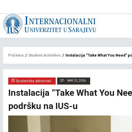
Main
navigat
bs
Breadcrumb
Početna
/
Student Activities
/
Instalacija “Take What You Need” p
Studentske aktivnosti
MAY 22, 2026
Instalacija “Take What You Ne
podršku na IUS-u