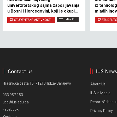
univerzitetskog sajma zapošljavanja
iz tehnolog
u Bosni i Hercegovini, koji je okupio
mladih ino
više od 50 kompanija i budućih
STUDENTSKE AKTIVNOSTI
MAY 21
STUDENTS
profesionalaca
Contact us
IUS News
Hrasnička cesta 15, 71210 Ilidža/Sarajevo
About Us
IUS in Media
033 957 153
Report/Schedul
uco@ius.edu.ba
Facebook
Privacy Policy
Youtube