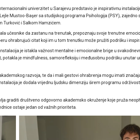
rnacionalni univerzitet u Sarajevu predstavio je inspirativnu instalaci
ejle Mustoo-Başer sa studijskog programa Psihologija (PSY), zajedno 
m Turković i Salkom Hamzićem.
ozivala učesnike da zastanu na trenutak, prepoznaju svoje trenutne emoci
ru ohrabrujući citat koji im u tom trenutku može pružiti podršku i inspira
, instalacija je istakla važnost mentalne i emocionalne brige u svakodne
, potakla je mindfulness, samorefleksiju i međusobnu podršku unutar u
 i akademskog razvoja, te da i mali gestovi ohrabrenja mogu imati značaja
stalacija je dodala vrijednu ljudsku dimenziju širem programu održivosti
astavlja graditi društveno odgovorno akademsko okruženje koje pruža neo
ednice ostaje jedan od važnih prioriteta.