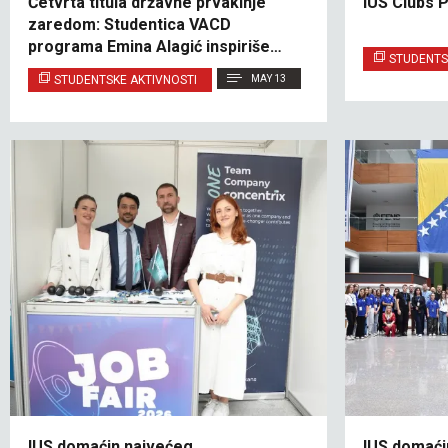
Četvrta titula državne prvakinje
IUS Clubs 
zaredom: Studentica VACD
programa Emina Alagić inspiriše
STUDENTS
predanošću i uspjehom
STUDENTSKE AKTIVNOSTI
MAY 13
IUS domaćin najvećeg
IUS domaći