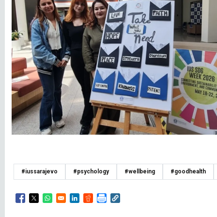
#iussarajevo
#psychology
#wellbeing
#goodhealth
Opens in a new window
Opens in a new window
Opens in a new window
Opens in a new window
Opens in a new window