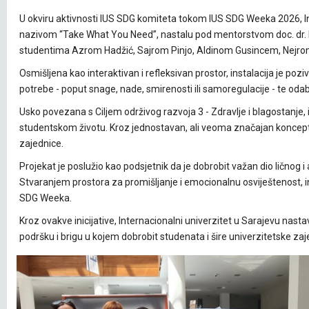
U okviru aktivnosti IUS SDG komiteta tokom IUS SDG Weeka 2026, Inte
nazivom “Take What You Need”, nastalu pod mentorstvom doc. dr. L
studentima Azrom Hadžić, Sajrom Pinjo, Aldinom Gusincem, Nejro
Osmišljena kao interaktivan i refleksivan prostor, instalacija je p
potrebe - poput snage, nade, smirenosti ili samoregulacije - te odabe
Usko povezana s Ciljem održivog razvoja 3 - Zdravlje i blagostanje
studentskom životu. Kroz jednostavan, ali veoma značajan koncept
zajednice.
Projekat je poslužio kao podsjetnik da je dobrobit važan dio ličnog
Stvaranjem prostora za promišljanje i emocionalnu osviještenost, in
SDG Weeka.
Kroz ovakve inicijative, Internacionalni univerzitet u Sarajevu n
podršku i brigu u kojem dobrobit studenata i šire univerzitetske zaj