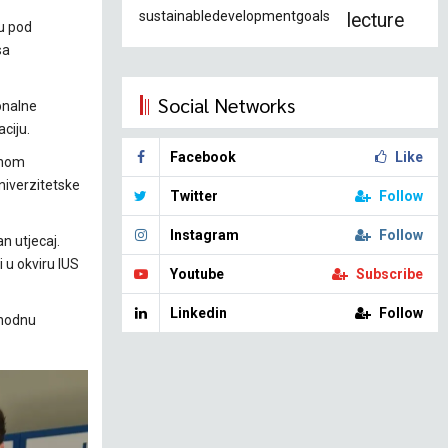
sustainabledevelopmentgoals
lecture
ju pod
sa
Social Networks
onalne
ciju.
Facebook
Like
vnom
niverzitetske
Twitter
Follow
Instagram
Follow
n utjecaj.
 u okviru IUS
Youtube
Subscribe
Linkedin
Follow
phodnu