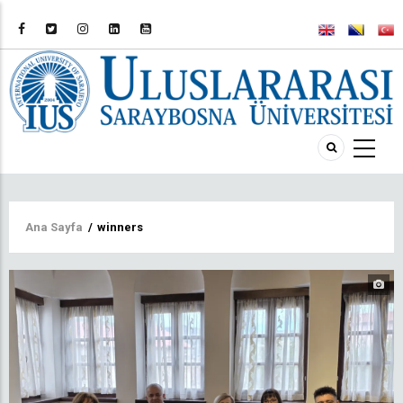
Sayfa
Ana Sayfa
/
winners
yolu