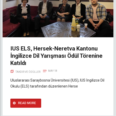
IUS ELS, Hersek-Neretva Kantonu
İngilizce Dil Yarışması Ödül Törenine
Katıldı
MAY 18
TAKDIR VE ÖDÜLLER
Uluslararası Saraybosna Üniversitesi (IUS), IUS İngilizce Dil
Okulu (ELS) tarafından düzenlenen Herse
READ MORE