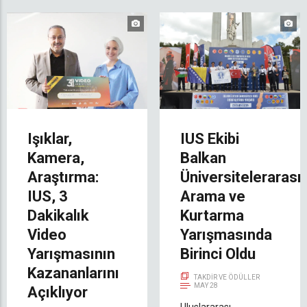
Işıklar,
IUS Ekibi
Kamera,
Balkan
Araştırma:
Üniversitelerarası
IUS, 3
Arama ve
Dakikalık
Kurtarma
Video
Yarışmasında
Yarışmasının
Birinci Oldu
Kazananlarını
TAKDIR VE ÖDÜLLER
MAY 28
Açıklıyor
Uluslararası