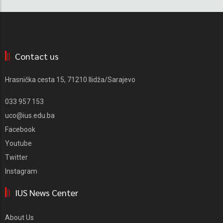
Contact us
Hrasnička cesta 15, 71210 Ilidža/Sarajevo
033 957 153
uco@ius.edu.ba
Facebook
Youtube
Twitter
Instagram
IUS News Center
About Us