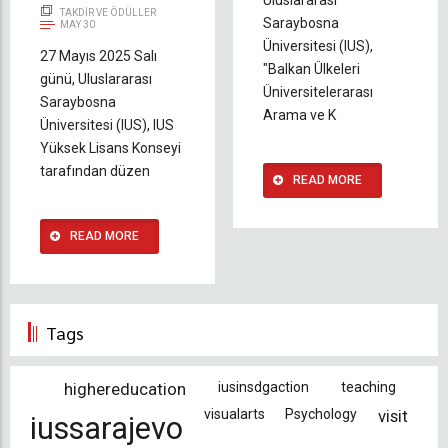
TAKDIR VE ÖDÜLLER
Saraybosna
MAY 30
Üniversitesi (IUS),
27 Mayıs 2025 Salı
"Balkan Ülkeleri
günü, Uluslararası
Üniversitelerarası
Saraybosna
Arama ve K
Üniversitesi (IUS), IUS
Yüksek Lisans Konseyi
tarafından düzen
READ MORE
READ MORE
Tags
highereducation
iusinsdgaction
teaching
visualarts
Psychology
visit
iussarajevo