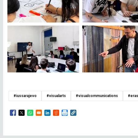
#iussarajevo
#visualarts
#visualcommunications
#era
Opens in a new window
Opens in a new window
Opens in a new window
Opens in a new window
Opens in a new window