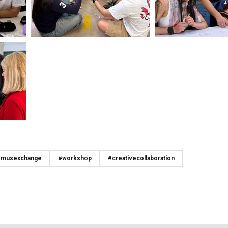
smusexchange
#workshop
#creativecollaboration