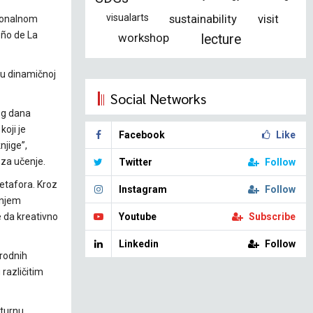
visualarts
sustainability
visit
cionalnom
eño de La
workshop
lecture
 u dinamičnoj
Social Networks
og dana
koji je
Facebook
Like
njige”,
 za učenje.
Twitter
Follow
etafora. Kroz
Instagram
Follow
enjem
e da kreativno
Youtube
Subscribe
Linkedin
Follow
arodnih
 različitim
lturnu