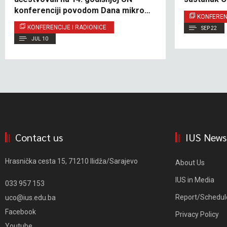
konferenciji povodom Dana mikro,
KONFERENC
malih i srednjih preduzeća 2026
KONFERENCIJE I RADIONICE
SEP 22
JUL 10
Contact us
IUS News
Hrasnička cesta 15, 71210 Ilidža/Sarajevo
About Us
IUS in Media
033 957 153
Report/Schedul
uco@ius.edu.ba
Facebook
Privacy Policy
Youtube