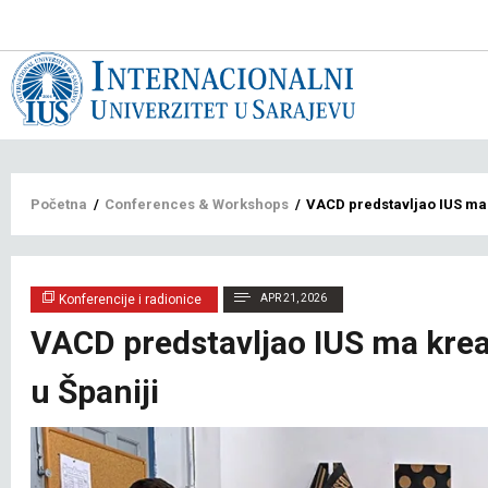
Main
navigat
bs
Breadcrumb
Početna
/
Conferences & Workshops
/
VACD predstavljao IUS ma 
Konferencije i radionice
APR 21, 2026
VACD predstavljao IUS ma kre
u Španiji