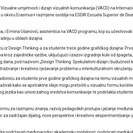
am Vizualne umjetnosti i dizajn vizualnih komunikacija (VACD) na Interna
et u okviru Erasmus+ razmjene osoblja na ESDIR Escuela Superior de Dis
a, i Ermina Ušanović, asistentica na VACD programu, koji su učestvovali
dnju u oblasti dizajna.
cu iz Design Thinking-a za studente treće godine grafičkog dizajna. Prv
kroz zajedničke vježbe, uključujući i izazov izgradnje kule od špageta, 
og dana, pod nazivom „Design Thinking: Spekulativni dizajn i budućnost k
istraživanje i kreativno rješavanje problema u interkulturalnom okruženju
adionicu za studente prve godine grafičkog dizajna na temu vizualnih m
traživali kako se apstraktne ideje mogu pretočiti u vizualnu formu korišt
lnog jezika kao univerzalnog sredstva komunikacije te podstakla student
tformu za razmjenu znanja, razvoj pedagoških pristupa i jačanje međun
r za sadržajan dijalog, nove perspektive i kreativno eksperimentisanje u
vlja podržavati međunarodnu akademsku mobilnost, podsticati međuku