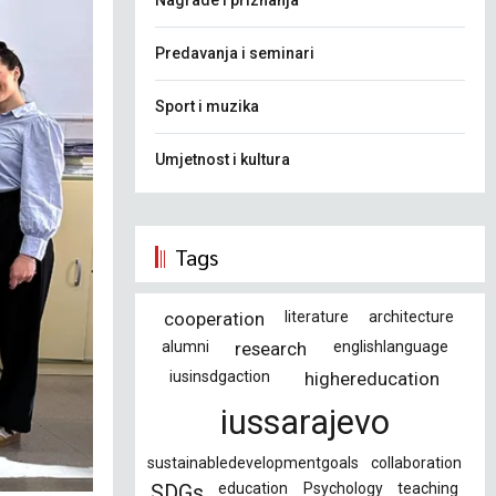
Nagrade i priznanja
Predavanja i seminari
Sport i muzika
Umjetnost i kultura
Tags
cooperation
literature
architecture
alumni
research
englishlanguage
iusinsdgaction
highereducation
iussarajevo
sustainabledevelopmentgoals
collaboration
education
Psychology
teaching
SDGs