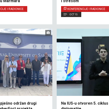
tu Marmara
i stresom
IJE I RADIONICE
KONFERENCIJE I RADIONICE
OCT 15
spješno održan drugi
Na IUS-u otvoren 5. ciklus
yberFort projekta
diplomatije