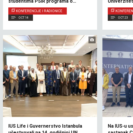
studentima PSIR programa o
Univerzite
Erasmus+ prilikama
KONFERENCIJE I RADIONICE
KONFERENC
OCT 14
OCT 23
IUS Life i Guvernerstvo Istanbula
Na IUS-u u
učestvovali na 14. godišnjoj UN
sastanak C