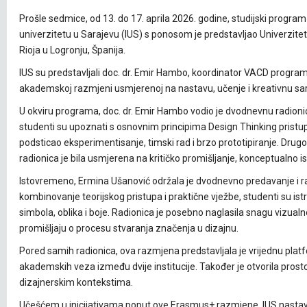
Prošle sedmice, od 13. do 17. aprila 2026. godine, studijski progr
univerzitetu u Sarajevu (IUS) s ponosom je predstavljao Univerzit
Rioja u Logronju, Španija.
IUS su predstavljali doc. dr. Emir Hambo, koordinator VACD program
akademskoj razmjeni usmjerenoj na nastavu, učenje i kreativnu sara
U okviru programa, doc. dr. Emir Hambo vodio je dvodnevnu radioni
studenti su upoznati s osnovnim principima Design Thinking pristupa 
podsticao eksperimentisanje, timski rad i brzo prototipiranje. Drug
radionica je bila usmjerena na kritičko promišljanje, konceptualno 
Istovremeno, Ermina Ušanović održala je dvodnevno predavanje i r
kombinovanje teorijskog pristupa i praktične vježbe, studenti su is
simbola, oblika i boje. Radionica je posebno naglasila snagu vizua
promišljaju o procesu stvaranja značenja u dizajnu.
Pored samih radionica, ova razmjena predstavljala je vrijednu pla
akademskih veza između dvije institucije. Također je otvorila prosto
dizajnerskim kontekstima.
Učešćem u inicijativama poput ove Erasmus+ razmjene, IUS nasta