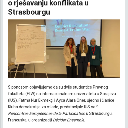
o rješavanju konflikata u
Strasbourgu
S ponosom objavljujemo da su dvije studentice Pravnog
fakulteta (FLW) na Internacionalnom univerzitetu u Sarajevu
(IUS), Fatma Nur Ekmekçi i Ayça Alara Öner, ujedno i članice
Kluba demokratije za mlade, predstavljale IUS na 9.
Rencontres Européennes de la Participation
u Strasbourgu,
Francuska, u organizaciji
Décider Ensemble.