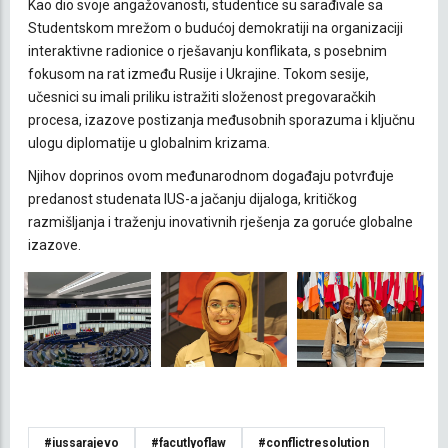
Kao dio svoje angažovanosti, studentice su sarađivale sa
Studentskom mrežom o budućoj demokratiji na organizaciji
interaktivne radionice o rješavanju konflikata, s posebnim
fokusom na rat između Rusije i Ukrajine. Tokom sesije,
učesnici su imali priliku istražiti složenost pregovaračkih
procesa, izazove postizanja međusobnih sporazuma i ključnu
ulogu diplomatije u globalnim krizama.
Njihov doprinos ovom međunarodnom događaju potvrđuje
predanost studenata IUS-a jačanju dijaloga, kritičkog
razmišljanja i traženju inovativnih rješenja za goruće globalne
izazove.
#iussarajevo
#facutlyoflaw
#conflictresolution