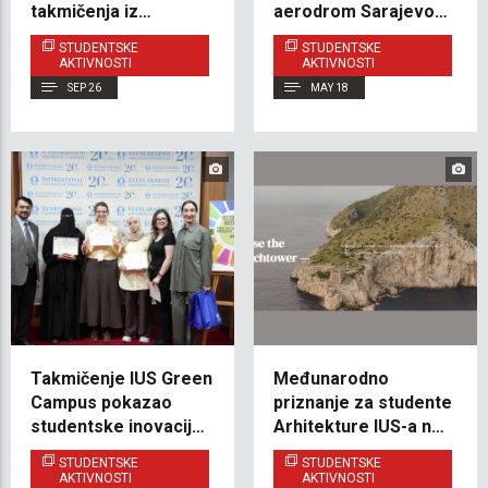
takmičenja iz
aerodrom Sarajevo i
tehnologije –
istraživali poslovnu
STUDENTSKE
STUDENTSKE
predstavljanje mladih
etiku u praksi
AKTIVNOSTI
AKTIVNOSTI
inovatora
SEP 26
MAY 18
Takmičenje IUS Green
Međunarodno
Campus pokazao
priznanje za studente
studentske inovacije
Arhitekture IUS-a na
za održiviji kampus
konkursu „Reuse the
STUDENTSKE
STUDENTSKE
Watchtower”
AKTIVNOSTI
AKTIVNOSTI