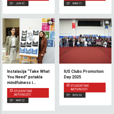
JUN 01
MAR 17
Instalacija “Take What
IUS Clubs Promotion
You Need” potakla
Day 2025
mindfulness i
STUDENTSKE
emocionalnu podršku
AKTIVNOSTI
STUDENTSKE
na IUS-u
AKTIVNOSTI
NOV 26
MAY 22