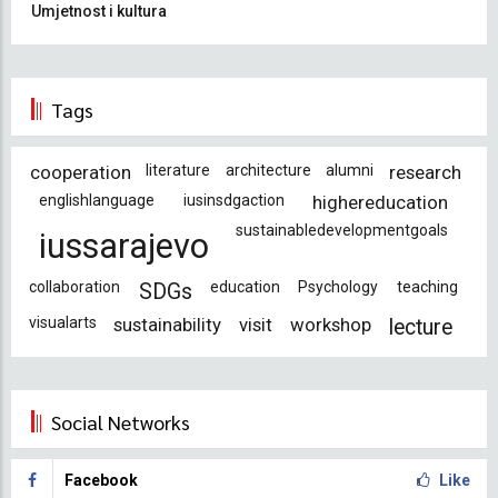
Umjetnost i kultura
Tags
cooperation
literature
architecture
alumni
research
englishlanguage
iusinsdgaction
highereducation
sustainabledevelopmentgoals
iussarajevo
collaboration
education
Psychology
teaching
SDGs
visualarts
sustainability
visit
workshop
lecture
Social Networks
Facebook
Like