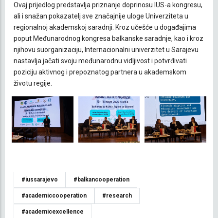
Ovaj prijedlog predstavlja priznanje doprinosu IUS-a kongresu,
ali i snažan pokazatelj sve značajnije uloge Univerziteta u
regionalnoj akademskoj saradnji. Kroz učešće u događajima
poput Međunarodnog kongresa balkanske saradnje, kao i kroz
njihovu suorganizaciju, Internacionalni univerzitet u Sarajevu
nastavlja jačati svoju međunarodnu vidljivost i potvrđivati
poziciju aktivnog i prepoznatog partnera u akademskom
životu regije.
#iussarajevo
#balkancooperation
#academiccooperation
#research
#academicexcellence