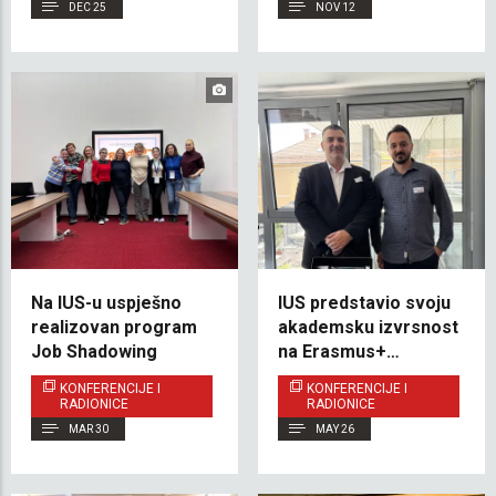
DEC 25
NOV 12
Na IUS-u uspješno
IUS predstavio svoju
realizovan program
akademsku izvrsnost
Job Shadowing
na Erasmus+
International
KONFERENCIJE I
KONFERENCIJE I
Academic Weeku u
RADIONICE
RADIONICE
Ljubljani
MAR 30
MAY 26