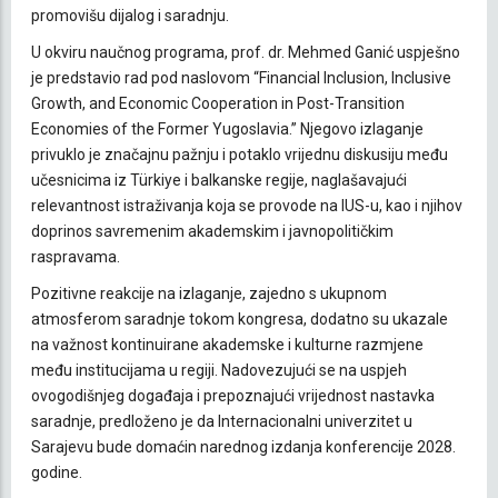
promovišu dijalog i saradnju.
U okviru naučnog programa, prof. dr. Mehmed Ganić uspješno
je predstavio rad pod naslovom “Financial Inclusion, Inclusive
Growth, and Economic Cooperation in Post-Transition
Economies of the Former Yugoslavia.” Njegovo izlaganje
privuklo je značajnu pažnju i potaklo vrijednu diskusiju među
učesnicima iz Türkiye i balkanske regije, naglašavajući
relevantnost istraživanja koja se provode na IUS-u, kao i njihov
doprinos savremenim akademskim i javnopolitičkim
raspravama.
Pozitivne reakcije na izlaganje, zajedno s ukupnom
atmosferom saradnje tokom kongresa, dodatno su ukazale
na važnost kontinuirane akademske i kulturne razmjene
među institucijama u regiji. Nadovezujući se na uspjeh
ovogodišnjeg događaja i prepoznajući vrijednost nastavka
saradnje, predloženo je da Internacionalni univerzitet u
Sarajevu bude domaćin narednog izdanja konferencije 2028.
godine.