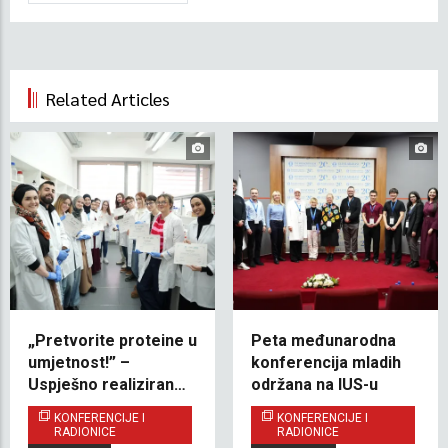
Related Articles
„Pretvorite proteine u
Peta međunarodna
umjetnost!” –
konferencija mladih
Uspješno realizirana
održana na IUS-u
praktična radionica
KONFERENCIJE I
KONFERENCIJE I
Western Blot
RADIONICE
RADIONICE