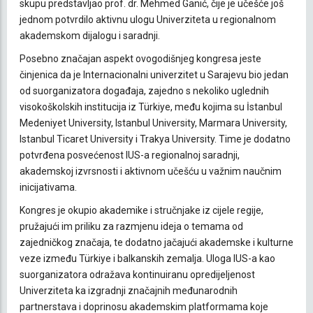
skupu predstavljao prof. dr. Mehmed Ganić, čije je učešće još
jednom potvrdilo aktivnu ulogu Univerziteta u regionalnom
akademskom dijalogu i saradnji.
Posebno značajan aspekt ovogodišnjeg kongresa jeste
činjenica da je Internacionalni univerzitet u Sarajevu bio jedan
od suorganizatora događaja, zajedno s nekoliko uglednih
visokoškolskih institucija iz Türkiye, među kojima su İstanbul
Medeniyet University, Istanbul University, Marmara University,
Istanbul Ticaret University i Trakya University. Time je dodatno
potvrđena posvećenost IUS-a regionalnoj saradnji,
akademskoj izvrsnosti i aktivnom učešću u važnim naučnim
inicijativama.
Kongres je okupio akademike i stručnjake iz cijele regije,
pružajući im priliku za razmjenu ideja o temama od
zajedničkog značaja, te dodatno jačajući akademske i kulturne
veze između Türkiye i balkanskih zemalja. Uloga IUS-a kao
suorganizatora odražava kontinuiranu opredijeljenost
Univerziteta ka izgradnji značajnih međunarodnih
partnerstava i doprinosu akademskim platformama koje