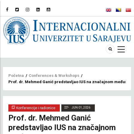
Breadcrumb
Početna
/
Conferences & Workshops
/
Prof. dr. Mehmed Ganić predstavljao IUS na značajnom međunaro
Konferencije i radionice
JUN 01, 2026
Prof. dr. Mehmed Ganić
predstavljao IUS na značajnom