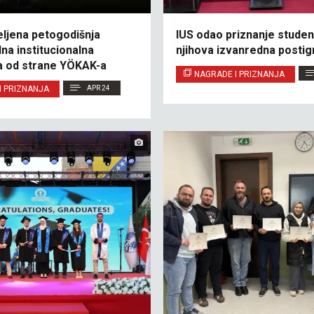
eljena petogodišnja
IUS odao priznanje studen
a institucionalna
njihova izvanredna posti
ja od strane YÖKAK-a
NAGRADE I PRIZNANJA
I PRIZNANJA
APR 24