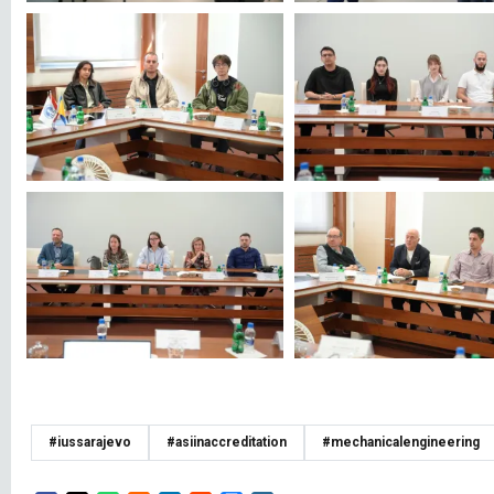
#iussarajevo
#asiinaccreditation
#mechanicalengineering