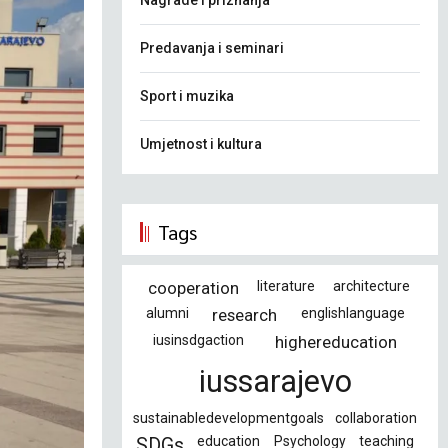
Nagrade i priznanja
Predavanja i seminari
Sport i muzika
Umjetnost i kultura
Tags
cooperation
literature
architecture
alumni
research
englishlanguage
iusinsdgaction
highereducation
iussarajevo
sustainabledevelopmentgoals
collaboration
education
Psychology
teaching
SDGs