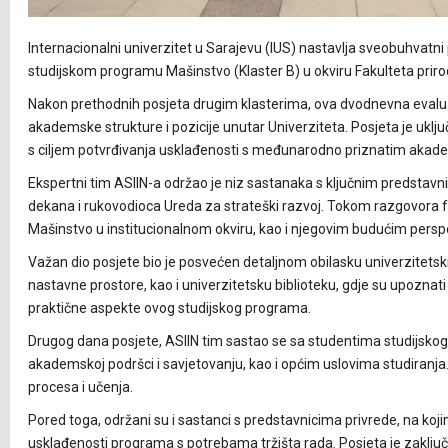
Internacionalni univerzitet u Sarajevu (IUS) nastavlja sveobuhvatni 
studijskom programu Mašinstvo (Klaster B) u okviru Fakulteta prirod
Nakon prethodnih posjeta drugim klasterima, ova dvodnevna evalua
akademske strukture i pozicije unutar Univerziteta. Posjeta je uključ
s ciljem potvrđivanja usklađenosti s međunarodno priznatim aka
Ekspertni tim ASIIN-a održao je niz sastanaka s ključnim predstavni
dekana i rukovodioca Ureda za strateški razvoj. Tokom razgovora fo
Mašinstvo u institucionalnom okviru, kao i njegovim budućim perspe
Važan dio posjete bio je posvećen detaljnom obilasku univerzitetskih 
nastavne prostore, kao i univerzitetsku biblioteku, gdje su upoznat
praktične aspekte ovog studijskog programa.
Drugog dana posjete, ASIIN tim sastao se sa studentima studijskog 
akademskoj podršci i savjetovanju, kao i općim uslovima studiranja. 
procesa i učenja.
Pored toga, održani su i sastanci s predstavnicima privrede, na ko
usklađenosti programa s potrebama tržišta rada. Posjeta je zaklj