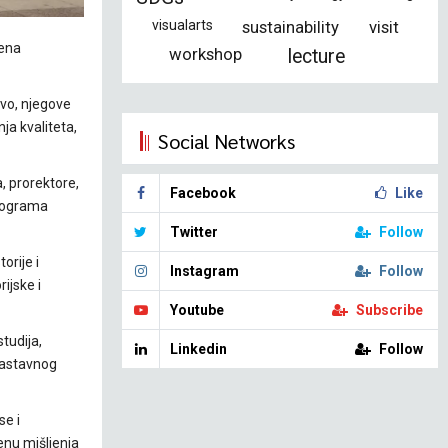
visualarts
sustainability
visit
ćena
workshop
lecture
vo, njegove
ja kvaliteta,
Social Networks
, prorektore,
Facebook
Like
programa
Twitter
Follow
orije i
Instagram
Follow
ijske i
Youtube
Subscribe
tudija,
Linkedin
Follow
 nastavnog
se i
enu mišljenja