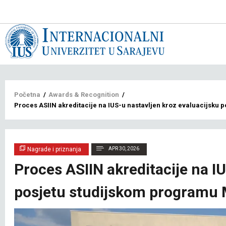
Main
navigat
bs
Breadcrumb
Početna
/
Awards & Recognition
/
Proces ASIIN akreditacije na IUS-u nastavljen kroz evaluacijsku 
Nagrade i priznanja
APR 30, 2026
Proces ASIIN akreditacije na I
posjetu studijskom programu M