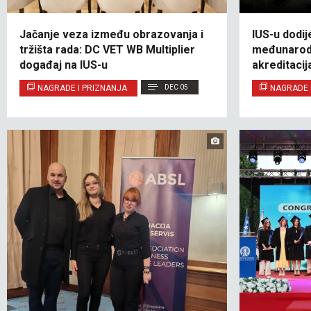
Jačanje veza između obrazovanja i
IUS-u dodij
tržišta rada: DC VET WB Multiplier
međunarodn
događaj na IUS-u
akreditaci
NAGRADE I PRIZNANJA
DEC 05
NAGRADE 