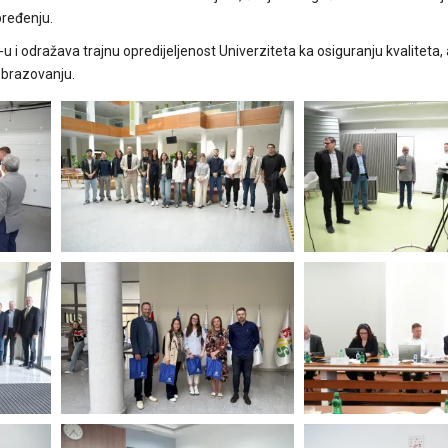
ređenju.
u i odražava trajnu opredijeljenost Univerziteta ka osiguranju kvalitet
obrazovanju.