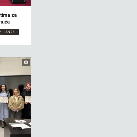
tima za
gnuća
JAN 26