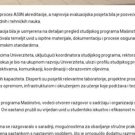
proces ASIIN akreditacije, a najnovija evaluacijska posjeta bila je posve
nih i tehničkih nauka.
cija bila je usmjerena na detaljan pregled studijskog programa Mašinst
ivala temeljit uvid u ispitne materijale, dokumentaciju i procese osiguran
demskim standardima.
cima Univerziteta, uključujući koordinatora studijskog programa, rektora
kus je bio na ukupnom razvoju Univerziteta, ulozi i profilu studijskog 
ktivama, komunikaciji, koordinaciji i obrazovnim ciljevima.
kapaciteta. Eksperti su posjetili relevantne laboratorije, projektne prost
i s opremom, infrastrukturom i okruženjem za učenje koje podržava i teor
programa Mašinstvo, vodeći otvoren razgovor o sadržaju i organizaciji s
Ovi sastanci pružili su vrijedan uvid u studentsko iskustvo i efikasnost
jima se razgovaralo o saradnji, mogućnostima za obavljanje stručne prak
učena sastankom s nastavnim osobljem, što je omogućilo dodatnu razmj