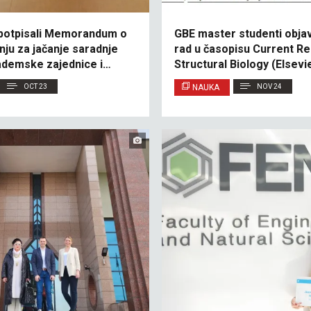
 potpisali Memorandum o
GBE master studenti objavi
nju za jačanje saradnje
rad u časopisu Current Re
demske zajednice i
Structural Biology (Elsevi
OCT 23
NAUKA
NOV 24