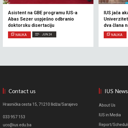
Asistent na GBE programu IUS-a
IUS jača a
Abas Sezer uspješno odbranio
Univerzite
doktorsku disertaciju
dva člana 
NAUKA
JUN 24
NAUKA
Contact us
IUS News
Hrasnička cesta 15, 71210 Ilidža/Sarajevo
About Us
IUS in Media
033 957 153
Report/Schedul
uco@ius.edu.ba