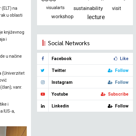
visualarts
sustainability
visit
r (ELT) na
ak u oblasti
workshop
lecture
je književnog
ja i
Social Networks
vide u načine
Facebook
Like
Twitter
Follow
a (Univerzitet
ović
Instagram
Follow
(član); vanr.
Youtube
Subscribe
ike i
Linkedin
Follow
ma IUS-a,