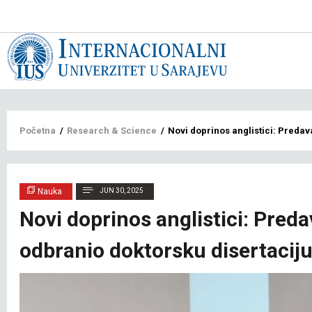
Main
navigat
bs
Breadcrumb
Početna
/
Research & Science
/
Novi doprinos anglistici: Preda
Nauka
JUN 30, 2025
Novi doprinos anglistici: Pred
odbranio doktorsku disertacij