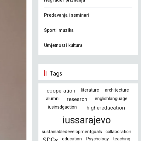
Nagrade i priznanja
Predavanja i seminari
Sport i muzika
Umjetnost i kultura
Tags
cooperation
literature
architecture
alumni
research
englishlanguage
iusinsdgaction
highereducation
iussarajevo
sustainabledevelopmentgoals
collaboration
education
Psychology
teaching
SDGs