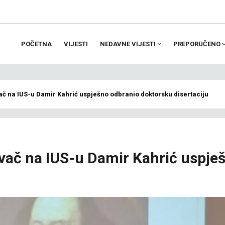
POČETNA
VIJESTI
NEDAVNE VIJESTI
PREPORUČENO
ion
vač na IUS-u Damir Kahrić uspješno odbranio doktorsku disertaciju
avač na IUS-u Damir Kahrić uspje
u