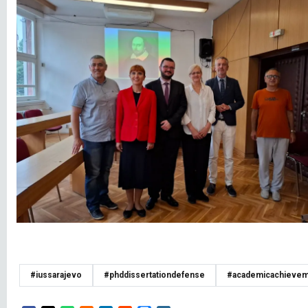
#iussarajevo
#phddissertationdefense
#academicachieve