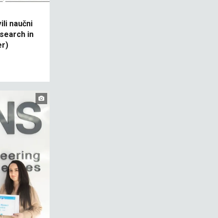
li naučni
search in
er)