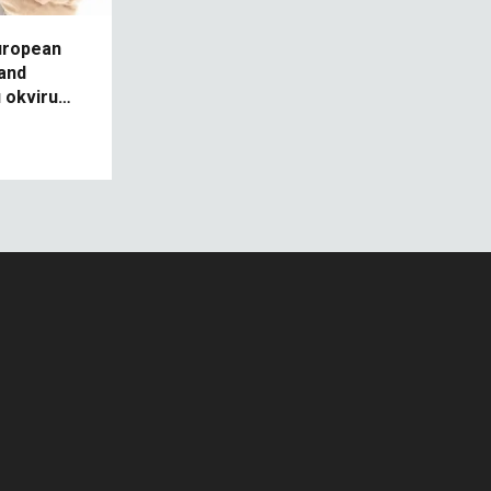
uropean
and
 okviru