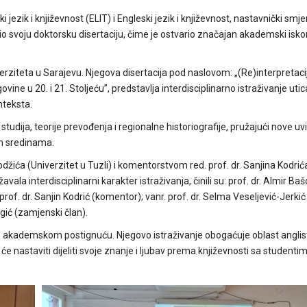
zik i književnost (ELIT) i Engleski jezik i književnost, nastavnički smje
o svoju doktorsku disertaciju, čime je ostvario značajan akademski iskor
verziteta u Sarajevu. Njegova disertacija pod naslovom: „(Re)interpretaci
ne u 20. i 21. Stoljeću”, predstavlja interdisciplinarno istraživanje utica
nteksta.
 studija, teorije prevođenja i regionalne historiografije, pružajući nove u
im sredinama.
džića (Univerzitet u Tuzli) i komentorstvom red. prof. dr. Sanjina Kodrić
ala interdisciplinarni karakter istraživanja, činili su: prof. dr. Almir Baš
prof. dr. Sanjin Kodrić (komentor); vanr. prof. dr. Selma Veseljević-Jerkić 
ngić (zamjenski član).
akademskom postignuću. Njegovo istraživanje obogaćuje oblast anglist
će nastaviti dijeliti svoje znanje i ljubav prema književnosti sa studenti