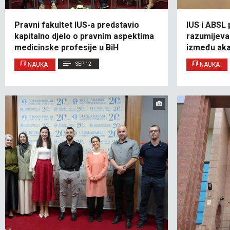
Pravni fakultet IUS-a predstavio
IUS i ABSL
kapitalno djelo o pravnim aspektima
razumijeva
medicinske profesije u BiH
između aka
industrije
NAUKA
SEP 12
NAUKA