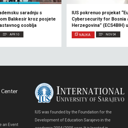
kademsku saradnju s
IUS pokrenuo projekat “E
tom Balıkesir kroz posjete
Cybersecurity for Bosnia 
nastavnog osoblja
Herzegovina” (ECS4BIH) u
Jean Monnet modula
APR 10
NAUKA
NOV 04
 Center
IUS was founded by the Foundation for the
Development of Education Sarajevo in the
e an Event