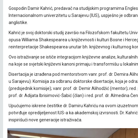
Gospodin Damir Kahrić, predavač na studijskim programima Engleski je
Internacionalnom univerzitetu u Sarajevu (IUS), uspješno je odbrani
anglistike.
Kahrić je svoj doktorski studij završio na Filozofskom fakultetu Uni
opusa Williama Shakespearea u književnosti i kulturi Bosne i Hercegovi
reinterpretacije Shakespearea unutar bh. književnog i kulturnog ko
Ovo istraživanje se ističe integracijom književne analize, kulturalnih
na koje se svjetski književni kanoni primaju i transformišu u lokaln
Disertacija je izrađena pod mentorstvom vanr. prof. dr. Demira Aliho
u Sarajevu). Komisija za odbranu doktorske disertacije, koja je odražav
(predsjednik komisije); vanr. prof. dr. Demir Alihodžić (mentor); red. 
prof. dr. Adijata Ibrisimović-Šabić (član) i red. prof. dr. Almedina Če
Upućujemo iskrene čestitke dr. Damiru Kahriću na ovom izuzetnom 
potvrđuje opredijeljenost IUS-a ka akademskoj izvrsnosti. Dr. Kahrić 
inspirišući nove generacije istraživača.