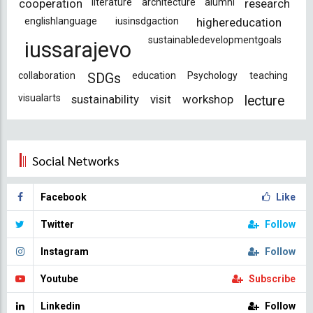
cooperation
literature
architecture
alumni
research
englishlanguage
iusinsdgaction
highereducation
sustainabledevelopmentgoals
iussarajevo
collaboration
education
Psychology
teaching
SDGs
visualarts
sustainability
visit
workshop
lecture
Social Networks
Facebook
Like
Twitter
Follow
Instagram
Follow
Youtube
Subscribe
Linkedin
Follow