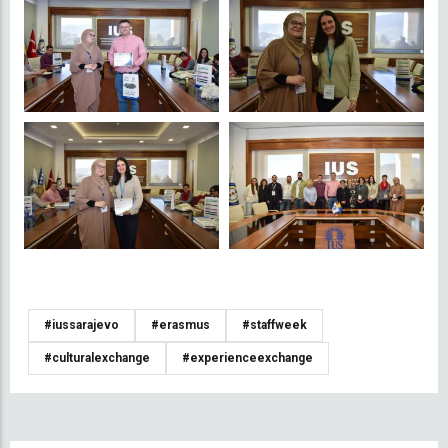
#iussarajevo
#erasmus
#staffweek
#culturalexchange
#experienceexchange