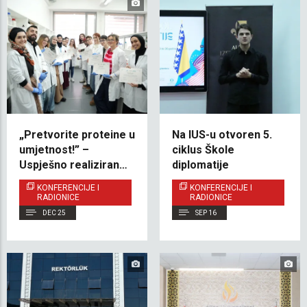
„Pretvorite proteine u
Na IUS-u otvoren 5.
umjetnost!” –
ciklus Škole
Uspješno realizirana
diplomatije
praktična radionica
KONFERENCIJE I
KONFERENCIJE I
Western Blot
RADIONICE
RADIONICE
DEC 25
SEP 16