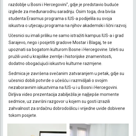
razdoblje u Bosni i Hercegovini", gdje je predstavio buduće
izglede za međunarodnu saradnju. Osim toga, dva bivša
studenta Erasmus programa s IUS-a podijelila su svoja
iskustva o utjecaju programa na njihov akademski i lični razvoj.
Učesnici su imali priliku ne samo istražiti kampus IUS-a i grad
Sarajevo, nego i posjetiti gradove Mostar i Blagaj, te se
upoznati sa bogatom kulturom Bosne i Hercegovine. Izleti su
pružili uvid u krajolike zemlje i historijske znamenitosti,
dodatno obogaćujući iskustvo kulturne razmjene.
Sedmica je završena svečanim zatvaranjem u petak, gdje su
učesnici dobili potvrde o učešću i razmišljali o svojim
nezaboravnim iskustvima na IUS-u i u Bosni i Hercegovini.
Dirljiva video prezentacija zabilježila je najljepše momente
sedmice, uz završni razgovor u kojem su gosti izrazili
zahvalnost za srdačnu dobrodošlicu i vrijedne uvide dobivene
tokom posjete.