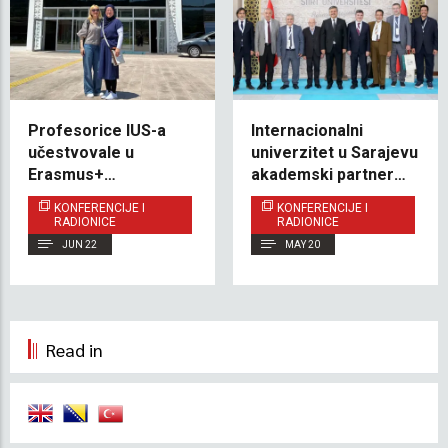
Profesorice IUS-a
Internacionalni
učestvovale u
univerzitet u Sarajevu
Erasmus+
akademski partner
akademskoj
Međunarodnog
KONFERENCIJE I
KONFERENCIJE I
mobilnosti na
simpozija o
RADIONICE
RADIONICE
Univerzitetu Bartın
okcidentalizmu
JUN 22
MAY 20
Read in