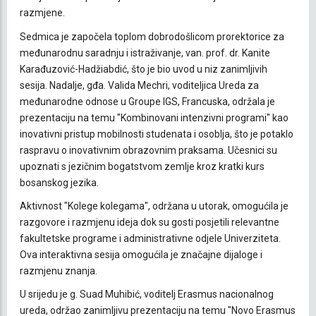
razmjene.
Sedmica je započela toplom dobrodošlicom prorektorice za
međunarodnu saradnju i istraživanje, van. prof. dr. Kanite
Karađuzović-Hadžiabdić, što je bio uvod u niz zanimljivih
sesija. Nadalje, gđa. Valida Mechri, voditeljica Ureda za
međunarodne odnose u Groupe IGS, Francuska, održala je
prezentaciju na temu "Kombinovani intenzivni programi" kao
inovativni pristup mobilnosti studenata i osoblja, što je potaklo
raspravu o inovativnim obrazovnim praksama. Učesnici su
upoznati s jezičnim bogatstvom zemlje kroz kratki kurs
bosanskog jezika.
Aktivnost "Kolege kolegama", održana u utorak, omogućila je
razgovore i razmjenu ideja dok su gosti posjetili relevantne
fakultetske programe i administrativne odjele Univerziteta.
Ova interaktivna sesija omogućila je značajne dijaloge i
razmjenu znanja.
U srijedu je g. Suad Muhibić, voditelj Erasmus nacionalnog
ureda, održao zanimljivu prezentaciju na temu "Novo Erasmus