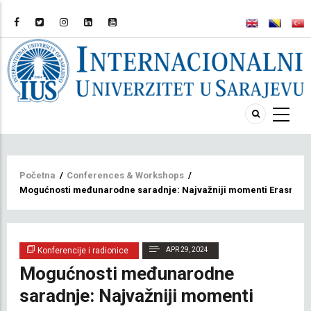
Breadcrumb
Početna
/
Conferences & Workshops
/
Mogućnosti međunarodne saradnje: Najvažniji momenti Erasmus+
Konferencije i radionice
APR 29, 2024
Mogućnosti međunarodne
saradnje: Najvažniji momenti