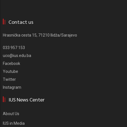
Contact us
Hrasnička cesta 15, 71210 Ilidža/Sarajevo
033 957 153
uco@ius.edu.ba
Facebook
Youtube
Twitter
Instagram
IUS News Center
About Us
IUS in Media