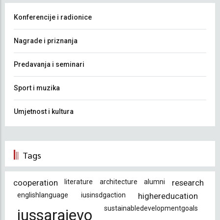
Konferencije i radionice
Nagrade i priznanja
Predavanja i seminari
Sport i muzika
Umjetnost i kultura
Tags
cooperation
literature
architecture
alumni
research
englishlanguage
iusinsdgaction
highereducation
sustainabledevelopmentgoals
iussarajevo