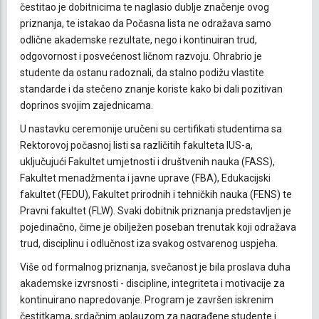
čestitao je dobitnicima te naglasio dublje značenje ovog
priznanja, te istakao da Počasna lista ne odražava samo
odlične akademske rezultate, nego i kontinuiran trud,
odgovornost i posvećenost ličnom razvoju. Ohrabrio je
studente da ostanu radoznali, da stalno podižu vlastite
standarde i da stečeno znanje koriste kako bi dali pozitivan
doprinos svojim zajednicama.
U nastavku ceremonije uručeni su certifikati studentima sa
Rektorovoj počasnoj listi sa različitih fakulteta IUS-a,
uključujući Fakultet umjetnosti i društvenih nauka (FASS),
Fakultet menadžmenta i javne uprave (FBA), Edukacijski
fakultet (FEDU), Fakultet prirodnih i tehničkih nauka (FENS) te
Pravni fakultet (FLW). Svaki dobitnik priznanja predstavljen je
pojedinačno, čime je obilježen poseban trenutak koji odražava
trud, disciplinu i odlučnost iza svakog ostvarenog uspjeha.
Više od formalnog priznanja, svečanost je bila proslava duha
akademske izvrsnosti - discipline, integriteta i motivacije za
kontinuirano napredovanje. Program je završen iskrenim
čestitkama, srdačnim aplauzom za nagrađene studente i