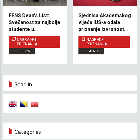
FENS Dean's List:
Sjednica Akademskog
Svečanost za najbolje
vijeća IUS-a odala
studente u
priznanje izvrsnosti i
akademskoj
predstavila viziju
NAGRADE I
NAGRADE I
2024/2025. godini
budućeg razvoja
PRIZNANJA
PRIZNANJA
DEC 25
APR 06
Read in
Categories