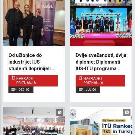
Od učionice do
Dvije svečanosti, dvije
industrije: IUS
diplome: Diplomanti
studenti doprinijeli
IUS-ITU programa
izradi nacionalnog
proslavili uspjeh u
NAGRADE I
NAGRADE I
poslovnog izvještaja
Sarajevu i Istanbulu
PRIZNANJA
PRIZNANJA
DEC 10
JUL 06