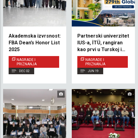
Akademska izvrsnost:
Partnerski univerzitet
FBA Dean’s Honor List
IUS-a, İTÜ, rangiran
2025
kao prvi u Turskoj i
279. u svijetu prema
NAGRADE I
NAGRADE I
QS rangiranju za 2027.
PRIZNANJA
PRIZNANJA
godinu
DEC 02
JUN 19