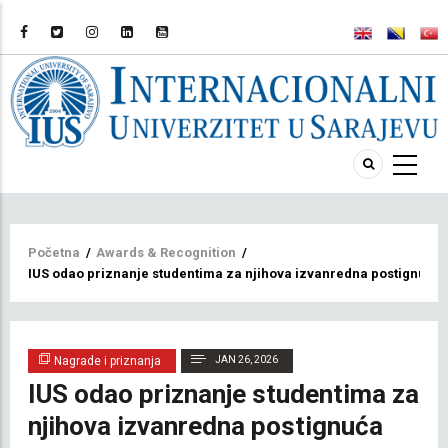
Breadcrumb
Početna
/
Awards & Recognition
/
IUS odao priznanje studentima za njihova izvanredna postignuća
Nagrade i priznanja
JAN 26, 2026
IUS odao priznanje studentima za
njihova izvanredna postignuća