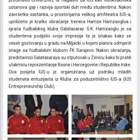
ustanova gaji i razvija sportski duh među studentima. Nakon
završetka sastanka, u prostorijama velikog amfiteatra IUS-a,
upriličeno je kratko obraćanje trenera Hamze Hamzaoglua i
igrača fudbalskog kluba Galatasaray S.K. Hamzaoglu je sa
studentima podijelio svoje impresije te je istakao kako se
veseli gostovanju u gradu na Miljacki u kojem planira odmjeriti
snage sa fudbalskim klubom FK Sarajevo. Nakon obraćanja,
predstavnici Galatasaraya su otputovali u Zenicu kako bi pratili
utakmicu reprezentacije Bosne i Hercegovine i Republike Irske.
Ova posjeta IUS-u je organizirana uz podršku mladih
studenata entuzijasta iz Kluba za poduzetništvo IUS-a (IUS
Entrepreneurship Club).