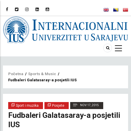
Breadcrumb
Početna
/
Sports & Music
/
Fudbaleri Galatasaray-a posjetili IUS
Sport i muzika
Posjete
NOV 17, 2015
Fudbaleri Galatasaray-a posjetili
IUS