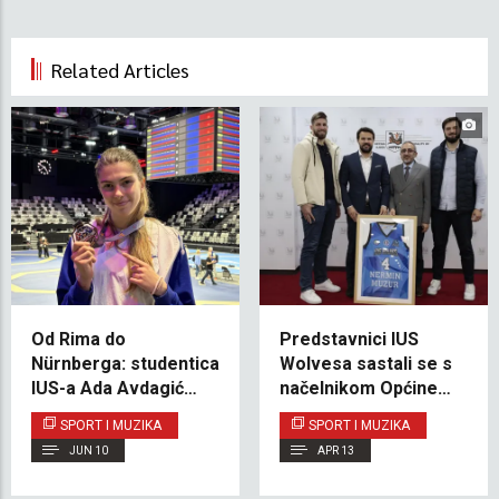
Related Articles
Od Rima do
Predstavnici IUS
Nürnberga: studentica
Wolvesa sastali se s
IUS-a Ada Avdagić
načelnikom Općine
zablistala na
Ilidža radi razgovora o
SPORT I MUZIKA
SPORT I MUZIKA
međunarodnoj
budućoj saradnji
JUN 10
APR 13
taekwondo sceni