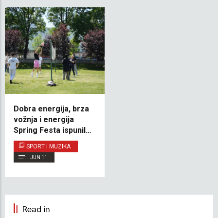
Dobra energija, brza
vožnja i energija
Spring Festa ispunili
IUS kampus
SPORT I MUZIKA
JUN 11
Read in