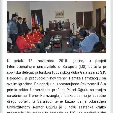
U petak, 13. novembra 2015. godine, u posjeti
Internacionalnom univerzitetu u Sarajevu (IUS) boravila je
sportska delegacija turskog fudbalskog kluba Galatasaray S.K.
Delegaciju je predvodio njihov trener, Hamza Hamzaoglu sa
svojim igračima. Delegaciju je u prostorijama Rektorata IUS-a
primio rektor Univerziteta, prof. dr. Yücel Oğurlu sa svojim
saradnicima. Trener Hamzaoglu je istakao da mu je izuzetno
drago boraviti u Sarajevu, te je kazao da je oduševljen
Univerzitetom. Rektor Oğurlu je u toku sastanka kratko
predstavio Univerzitet, te naglasio da IUS kao visokoškolska