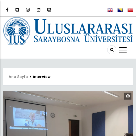
Sayfa
Ana Sayfa
/
interview
yolu