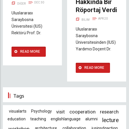
Hakkında Bir
DEC 30
DIĞER
Röportaj Verdi
Uluslararası
APR 20
Saraybosna
BILIM
Üniversitesi (IUS)
Uluslararası
Rektörü Prof. Dr.
Saraybosna
Üniversitesinden (IUS)
Yardımcı Doçent Dr.
READ MORE
READ MORE
Tags
visualarts
Psychology
visit
cooperation
research
education
teaching
englishlanguage
alumni
lecture
workshop
architecture
collaboration
iusinsdgaction