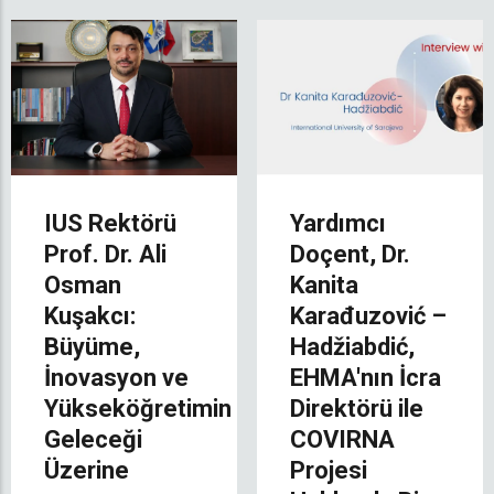
IUS Rektörü
Yardımcı
Prof. Dr. Ali
Doçent, Dr.
Osman
Kanita
Kuşakcı:
Karađuzović –
Büyüme,
Hadžiabdić,
İnovasyon ve
EHMA'nın İcra
Yükseköğretimin
Direktörü ile
Geleceği
COVIRNA
Üzerine
Projesi