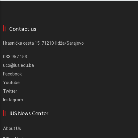
Contact us
Hrasnička cesta 15, 71210 Ilidža/Sarajevo
033 957 153
uco@ius.edu.ba
Facebook
Youtube
Twitter
Instagram
IUS News Center
About Us