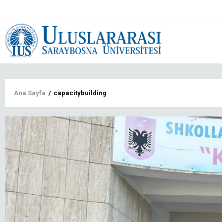
Main
navigat
tr
Sayfa
Ana Sayfa
/
capacitybuilding
yolu