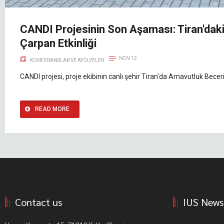
CANDI Projesinin Son Aşaması: Tiran'daki
Çarpan Etkinliği
NOV 12
KONFERANSLAR VE ATÖLYELER
CANDI projesi, proje ekibinin canlı şehir Tiran'da Arnavutluk Becer
READ MORE
Contact us
IUS News