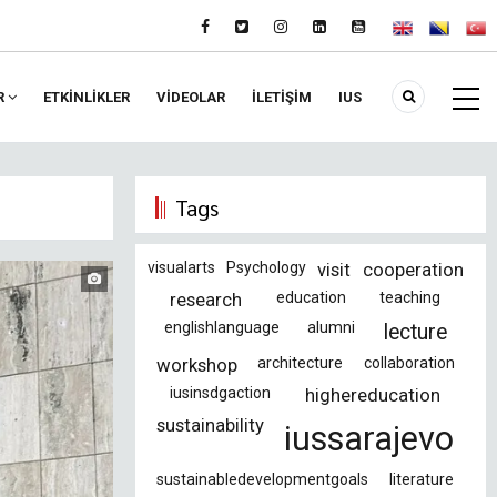
R
ETKİNLİKLER
VIDEOLAR
İLETİŞİM
IUS
Tags
visualarts
Psychology
visit
cooperation
research
education
teaching
englishlanguage
alumni
lecture
workshop
architecture
collaboration
iusinsdgaction
highereducation
sustainability
iussarajevo
sustainabledevelopmentgoals
literature