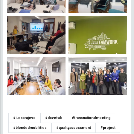
#iussarajevo
#dcvetwb
#transnationalmeeting
#blendedmobilities
#qualityassessment
#project