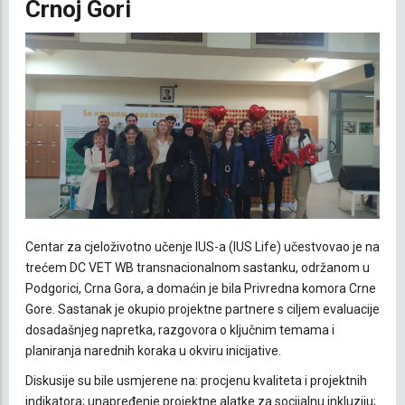
Crnoj Gori
Centar za cjeloživotno učenje IUS-a (IUS Life) učestvovao je na
trećem DC VET WB transnacionalnom sastanku, održanom u
Podgorici, Crna Gora, a domaćin je bila Privredna komora Crne
Gore. Sastanak je okupio projektne partnere s ciljem evaluacije
dosadašnjeg napretka, razgovora o ključnim temama i
planiranja narednih koraka u okviru inicijative.
Diskusije su bile usmjerene na: procjenu kvaliteta i projektnih
indikatora; unapređenje projektne alatke za socijalnu inkluziju;