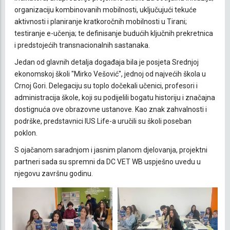
organizaciju kombinovanih mobilnosti, uključujući tekuće
aktivnosti i planiranje kratkoročnih mobilnosti u Tirani;
testiranje e-učenja; te definisanje budućih ključnih prekretnica
i predstojećih transnacionalnih sastanaka.
Jedan od glavnih detalja događaja bila je posjeta Srednjoj
ekonomskoj školi "Mirko Vešović", jednoj od najvećih škola u
Crnoj Gori. Delegaciju su toplo dočekali učenici, profesori i
administracija škole, koji su podijelili bogatu historiju i značajna
dostignuća ove obrazovne ustanove. Kao znak zahvalnosti i
podrške, predstavnici IUS Life-a uručili su školi poseban
poklon.
S ojačanom saradnjom i jasnim planom djelovanja, projektni
partneri sada su spremni da DC VET WB uspješno uvedu u
njegovu završnu godinu.