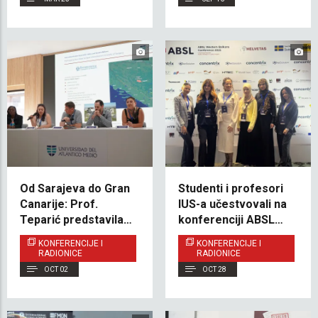
Od Sarajeva do Gran
Studenti i profesori
Canarije: Prof.
IUS-a učestvovali na
Teparić predstavila
konferenciji ABSL
IUS na Međunarodnoj
Western Balkans 2025
KONFERENCIJE I
KONFERENCIJE I
sedmici na UNAM-u
RADIONICE
RADIONICE
OCT 02
OCT 28