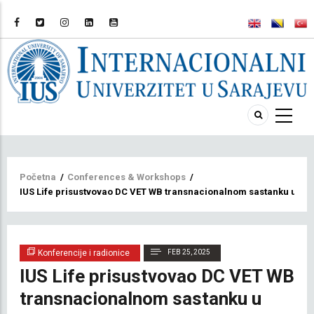
Breadcrumb
Početna
/
Conferences & Workshops
/
IUS Life prisustvovao DC VET WB transnacionalnom sastanku u Crn
Konferencije i radionice
FEB 25, 2025
IUS Life prisustvovao DC VET WB
transnacionalnom sastanku u