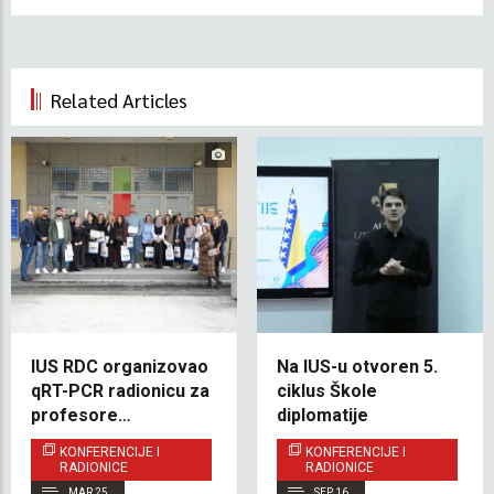
Related Articles
IUS RDC organizovao
Na IUS-u otvoren 5.
qRT-PCR radionicu za
ciklus Škole
profesore
diplomatije
medicinskih fakulteta
KONFERENCIJE I
KONFERENCIJE I
iz cijele Bosne i
RADIONICE
RADIONICE
Hercegovine
MAR 25
SEP 16