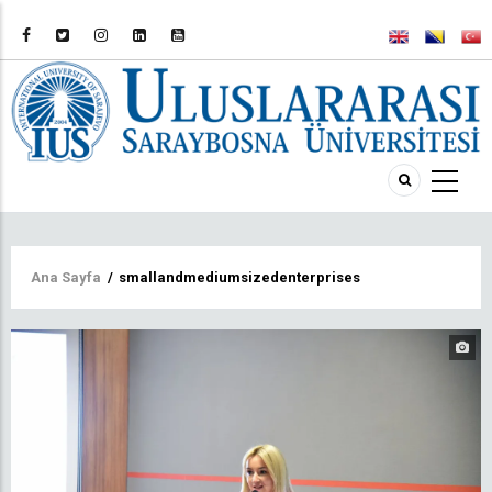
Sayfa
Ana Sayfa
/
smallandmediumsizedenterprises
yolu