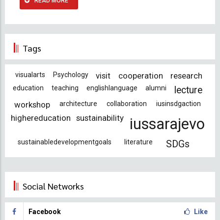
READ MORE
Tags
visualarts
Psychology
visit
cooperation
research
education
teaching
englishlanguage
alumni
lecture
workshop
architecture
collaboration
iusinsdgaction
highereducation
sustainability
iussarajevo
sustainabledevelopmentgoals
literature
SDGs
Social Networks
Facebook
Like