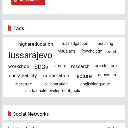
READ MORE
Tags
highereducation
iusinsdgaction
teaching
visualarts
Psychology
visit
iussarajevo
workshop
alumni
research
architecture
SDGs
sustainability
cooperation
education
lecture
literature
collaboration
englishlanguage
sustainabledevelopmentgoals
Social Networks