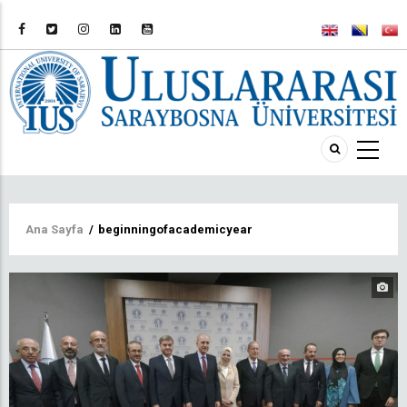
Sayfa
Ana Sayfa
/
beginningofacademicyear
yolu