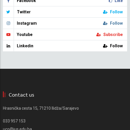
Facebook
Like
Twitter
Follow
Instagram
Follow
Youtube
Subscribe
Linkedin
Follow
Contact us
Hrasnička cesta 15, 71210 Ilidža/Sarajevo
033 957 153
uco@ius.edu.ba