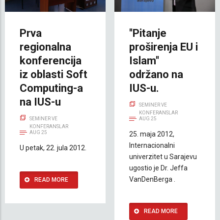
Prva
''Pitanje
regionalna
proširenja EU i
konferencija
Islam''
iz oblasti Soft
održano na
Computing-a
IUS-u.
na IUS-u
SEMINER VE
KONFERANSLAR
SEMINER VE
AUG 25
KONFERANSLAR
AUG 25
25. maja 2012,
Internacionalni
U petak, 22. jula 2012.
univerzitet u Sarajevu
ugostio je Dr. Jeffa
VanDenBerga .
READ MORE
READ MORE