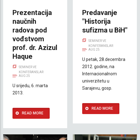
Prezentacija
Predavanje
naučnih
"Historija
radova pod
sufizma u BiH"
vođstvom
SEMINER VE
prof. dr. Azizul
KONFERANSLAR
AUG 25
Haque
U petak, 28.decembra
2012. godine, na
SEMINER VE
KONFERANSLAR
Internacionalnom
AUG 25
univerzitetu u
U srijedu, 6. marta
Sarajevu, gosp.
2013.
READ MORE
READ MORE