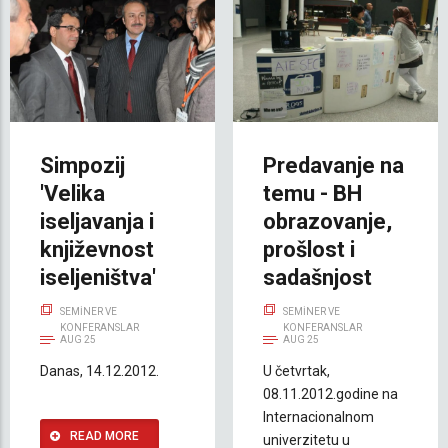
Simpozij
Predavanje na
'Velika
temu - BH
iseljavanja i
obrazovanje,
književnost
prošlost i
iseljeništva'
sadašnjost
SEMINER VE
SEMINER VE
KONFERANSLAR
KONFERANSLAR
AUG 25
AUG 25
Danas, 14.12.2012.
U četvrtak,
08.11.2012.godine na
Internacionalnom
READ MORE
univerzitetu u