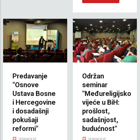
Predavanje
Održan
"Osnove
seminar
Ustava Bosne
"Međureligijsko
i Hercegovine
vijeće u BiH:
i dosadašnji
prošlost,
pokušaji
sadašnjost,
reformi"
budućnost"
SEMINER VE
SEMINER VE