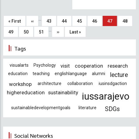
Sayfalama
…
İlk
« First
Önceki
‹‹
Sayfa
43
Sayfa
44
Sayfa
45
Sayfa
46
Şu
47
Sayfa
48
…
sayfa
sayfa
an
Sayfa
49
Sayfa
50
Sayfa
51
Sonraki
››
Son
Last »
kullanılan
sayfa
sayfa
Tags
sayfa
visualarts
Psychology
visit
cooperation
research
education
teaching
englishlanguage
alumni
lecture
workshop
architecture
collaboration
iusinsdgaction
highereducation
sustainability
iussarajevo
sustainabledevelopmentgoals
literature
SDGs
Social Networks