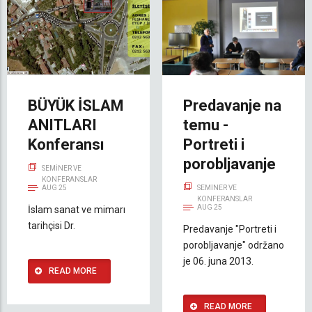
BÜYÜK İSLAM
Predavanje na
ANITLARI
temu -
Konferansı
Portreti i
porobljavanje
SEMINER VE
KONFERANSLAR
AUG 25
SEMINER VE
KONFERANSLAR
AUG 25
İslam sanat ve mimarı
tarihçisi Dr.
Predavanje "Portreti i
porobljavanje" održano
je 06. juna 2013.
READ MORE
READ MORE