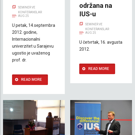
održana na
SEMINER VE
IUS-u
KONFERANSLAR
AUG 25
SEMINER VE
U petak, 14.septembra
KONFERANSLAR
2012. godine,
AUG 25
Internacionalni
U četvrtak, 16. avgusta
univerzitet u Sarajevu
2012.
ugostio je uvaženog
prof. dr.
READ MORE
READ MORE