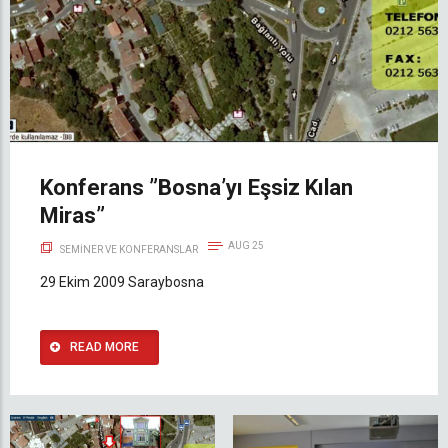
Konferans ”Bosna’yı Eşsiz Kılan
Miras”
AUG 25
SEMINER VE KONFERANSLAR
29 Ekim 2009 Saraybosna
READ MORE