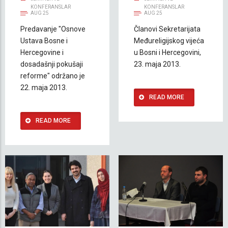
KONFERANSLAR
KONFERANSLAR
AUG 25
AUG 25
Predavanje "Osnove
Članovi Sekretarijata
Ustava Bosne i
Međureligijskog vijeća
Hercegovine i
u Bosni i Hercegovini,
dosadašnji pokušaji
23. maja 2013.
reforme" održano je
22. maja 2013.
READ MORE
READ MORE