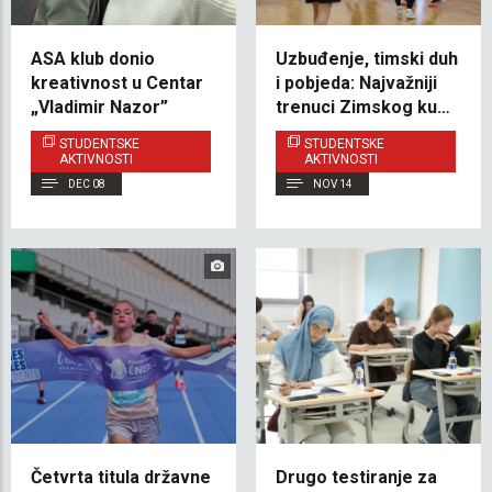
ASA klub donio
Uzbuđenje, timski duh
kreativnost u Centar
i pobjeda: Najvažniji
„Vladimir Nazor”
trenuci Zimskog kupa
u odbojci
STUDENTSKE
STUDENTSKE
AKTIVNOSTI
AKTIVNOSTI
DEC 08
NOV 14
Četvrta titula državne
Drugo testiranje za