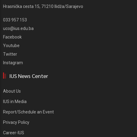
Hrasnička cesta 15, 71210 Ilidža/Sarajevo
033 957 153
uco@ius.edu.ba
Facebook
Youtube
Twitter
Instagram
IUS News Center
About Us
IUS in Media
Report/Schedule an Event
Privacy Policy
Career-IUS