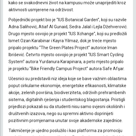
kako se svakodnevni život na kampusu može unaprijediti kroz
aktivnosti usmjerene na održivost.
Pobjednički projekt bio je “IUS Botanical Garden”, koji su razvile
Adna Salihović, Atiaf Al Gunaid, Sedra Jalal i Lejla Džehverović.
Drugo mjesto osvojio je projekt “IUS Xchange”, koji su predložili
Ismet Ozan Karabinar i Kayra Yilmaz, dok je treće mjesto
pripalo projektu “The Green Plates Project” autorice Iman
Ibrišević. Četvrto mjesto osvojio je projekt “IUS Smart Cycling
System” autora Yurdanura Karapinara, a peto mjesto pripalo
je projektu “Bike Friendly Campus Project” autora Safe Afşar.
Učesnici su predstavili niz ideja koje se bave važnim oblastima
poput cirkularne ekonomije, energetske efikasnosti, klimatske
akcije, zelenih površina, biodiverziteta, održivih prehrambenih
sistema, digitalnih rješenja i studentskog blagostanja. Pristigli
prijedlozi pokazali su da studenti nisu samo svjesni okolišnih i
društvenih izazova, nego su spremni aktivno doprinijeti
pozitivnim promjenama unutar svoje akademske zajednice.
Takmičenje je ujedno poslužilo i kao platforma za promociju