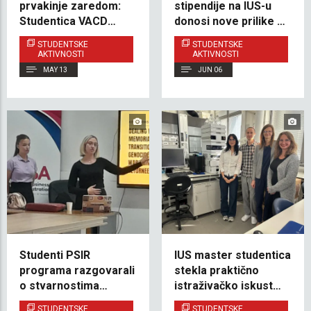
prvakinje zaredom:
stipendije na IUS-u
Studentica VACD
donosi nove prilike za
programa Emina
buduće studente
STUDENTSKE
STUDENTSKE
Alagić inspiriše
AKTIVNOSTI
AKTIVNOSTI
predanošću i
MAY 13
JUN 06
uspjehom
Studenti PSIR
IUS master studentica
programa razgovarali
stekla praktično
o stvarnostima
istraživačko iskustvo
povratničkih zajednica
u Poljskoj
STUDENTSKE
STUDENTSKE