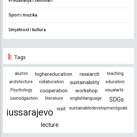
Predavanja i seminari
Sport i muzika
Umjetnost i kultura
Tags
alumni
highereducation
research
teaching
architecture
collaboration
sustainability
education
Psychology
cooperation
workshop
visualarts
iusinsdgaction
literature
englishlanguage
SDGs
visit
sustainabledevelopmentgoals
iussarajevo
lecture