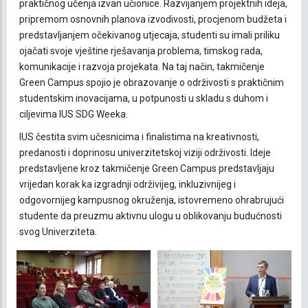
praktičnog učenja izvan učionice. Razvijanjem projektnih ideja,
pripremom osnovnih planova izvodivosti, procjenom budžeta i
predstavljanjem očekivanog utjecaja, studenti su imali priliku
ojačati svoje vještine rješavanja problema, timskog rada,
komunikacije i razvoja projekata. Na taj način, takmičenje
Green Campus spojio je obrazovanje o održivosti s praktičnim
studentskim inovacijama, u potpunosti u skladu s duhom i
ciljevima IUS SDG Weeka.
IUS čestita svim učesnicima i finalistima na kreativnosti,
predanosti i doprinosu univerzitetskoj viziji održivosti. Ideje
predstavljene kroz takmičenje Green Campus predstavljaju
vrijedan korak ka izgradnji održivijeg, inkluzivnijeg i
odgovornijeg kampusnog okruženja, istovremeno ohrabrujući
studente da preuzmu aktivnu ulogu u oblikovanju budućnosti
svog Univerziteta.