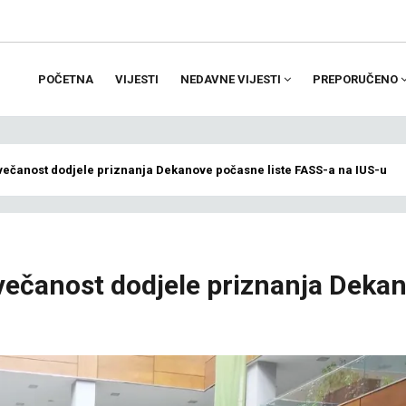
POČETNA
VIJESTI
NEDAVNE VIJESTI
PREPORUČENO
ion
večanost dodjele priznanja Dekanove počasne liste FASS-a na IUS-u
večanost dodjele priznanja Deka