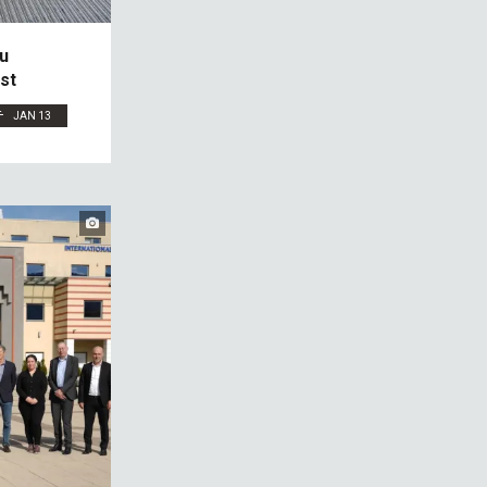
u
st
JAN 13