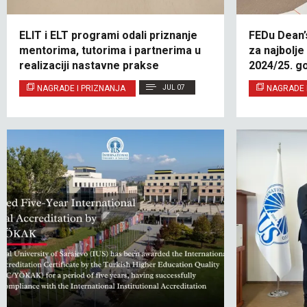
ELIT i ELT programi odali priznanje
FEDu Dean’
mentorima, tutorima i partnerima u
za najbolj
realizaciji nastavne prakse
2024/25. go
NAGRADE I PRIZNANJA
JUL 07
NAGRADE 