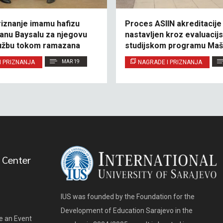
riznanje imamu hafizu
Proces ASIIN akreditacije
nu Baysalu za njegovu
nastavljen kroz evaluacij
lužbu tokom ramazana
studijskom programu Maš
(Klaster B)
I PRIZNANJA
MAR 19
NAGRADE I PRIZNANJA
 Center
IUS was founded by the Foundation for the
Development of Education Sarajevo in the
e an Event