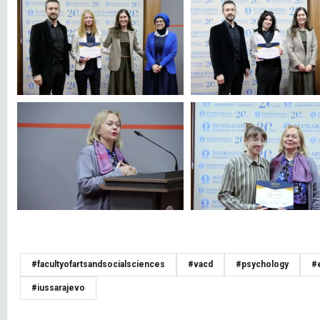
#facultyofartsandsocialsciences
#vacd
#psychology
#e
#iussarajevo