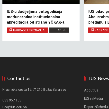
IUS-u dodijeljena petogodišnja
IUS odao p
međunarodna institucionalna
Abdurrahma
akreditacija od strane YÖKAK-a
predanu s
NAGRADE I PRIZNANJA
APR 24
NAGRADE 
Contact us
IUS News
Hrasnička cesta 15, 71210 Ilidža/Sarajevo
About Us
IUS in Media
033 957 153
Report/Schedul
uco@ius.edu.ba