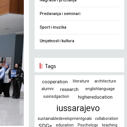
Nagrade i priznanja
Predavanja i seminari
Sport i muzika
Umjetnost i kultura
Tags
cooperation
literature
architecture
alumni
research
englishlanguage
iusinsdgaction
highereducation
iussarajevo
sustainabledevelopmentgoals
collaboration
education
Psychology
teaching
SDGs