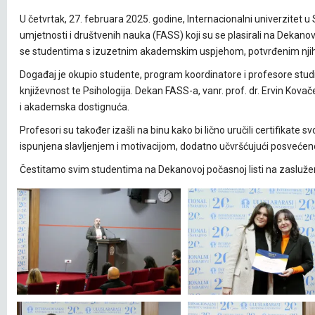
U četvrtak, 27. februara 2025. godine, Internacionalni univerzitet
umjetnosti i društvenih nauka (FASS) koji su se plasirali na Dekan
se studentima s izuzetnim akademskim uspjehom, potvrđenim nji
Događaj je okupio studente, program koordinatore i profesore studij
književnost te Psihologija. Dekan FASS-a, vanr. prof. dr. Ervin Kov
i akademska dostignuća.
Profesori su također izašli na binu kako bi lično uručili certifikate 
ispunjena slavljenjem i motivacijom, dodatno učvršćujući posvećen
Čestitamo svim studentima na Dekanovoj počasnoj listi na zasluž