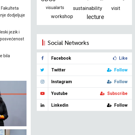
visualarts
sustainability
visit
 Fakulteta
nje dodjeljuje
workshop
lecture
ski jezik i
, posvećenost
Social Networks
e bila
Facebook
Like
Twitter
Follow
Instagram
Follow
Youtube
Subscribe
Linkedin
Follow