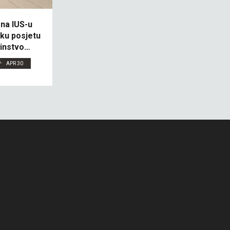
 na IUS-u
sku posjetu
instvo
APR 30