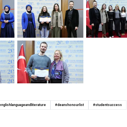
nglishlanguageandliterature
#deanshonourlist
#studentsuccess