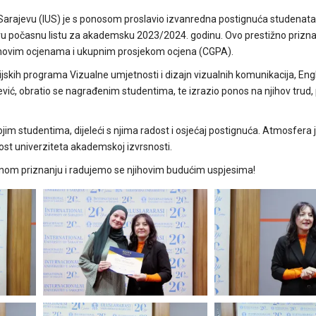
 u Sarajevu (IUS) je s ponosom proslavio izvanredna postignuća studenata
ovu počasnu listu za akademsku 2023/2024. godinu. Ovo prestižno prizna
hovim ocjenama i ukupnim prosjekom ocjena (CGPA).
skih programa Vizualne umjetnosti i dizajn vizualnih komunikacija, Engle
ačević, obratio se nagrađenim studentima, te izrazio ponos na njihov trud
svojim studentima, dijeleći s njima radost i osjećaj postignuća. Atmosfera j
ost univerziteta akademskoj izvrsnosti.
enom priznanju i radujemo se njihovim budućim uspjesima!