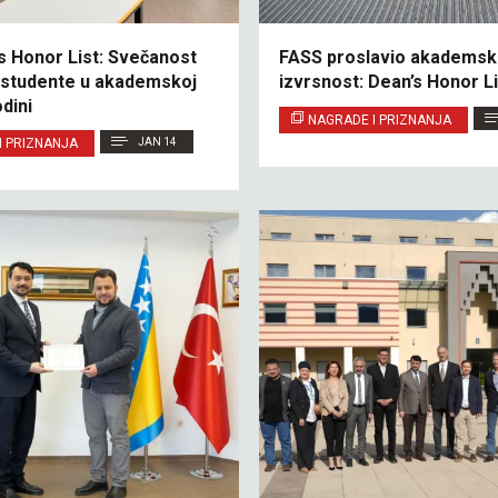
s Honor List: Svečanost
FASS proslavio akademsk
e studente u akademskoj
izvrsnost: Dean’s Honor Li
dini
NAGRADE I PRIZNANJA
I PRIZNANJA
JAN 14