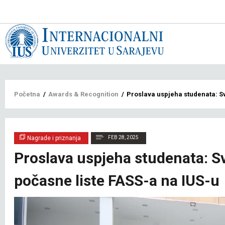
Main
navigat
bs
Breadcrumb
Početna
/
Awards & Recognition
/
Proslava uspjeha studenata: S
Nagrade i priznanja
FEB 28, 2025
Proslava uspjeha studenata: S
počasne liste FASS-a na IUS-u