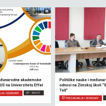
eđunarodne akademske
Političke nauke i međunar
US na Univerzitetu Effat
odnosi na Zimskoj školi “
Tell”
JA I SEMINARI
NOV 27
PREDAVANJA I SEMINARI