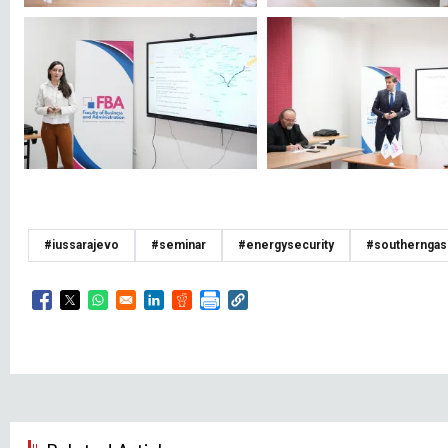
#iussarajevo
#seminar
#energysecurity
#southerngas
Opens in a new window
Opens in a new window
Opens in a new window
Opens in a new window
Opens in a new window