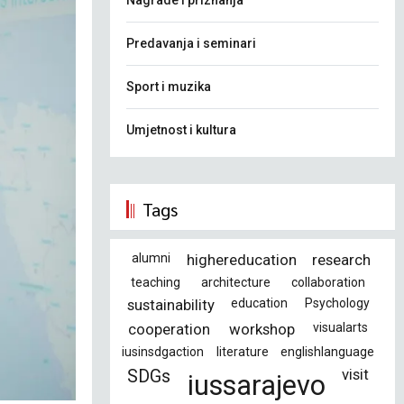
Nagrade i priznanja
Predavanja i seminari
Sport i muzika
Umjetnost i kultura
Tags
alumni
highereducation
research
teaching
architecture
collaboration
sustainability
education
Psychology
cooperation
workshop
visualarts
iusinsdgaction
literature
englishlanguage
visit
SDGs
iussarajevo