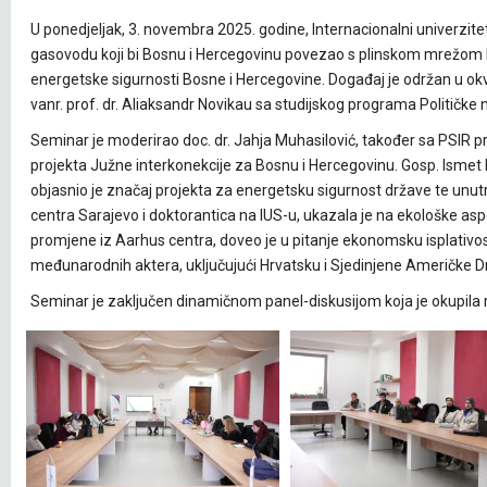
U ponedjeljak, 3. novembra 2025. godine, Internacionalni univerzit
gasovodu koji bi Bosnu i Hercegovinu povezao s plinskom mrežom R
energetske sigurnosti Bosne i Hercegovine. Događaj je održan u o
vanr. prof. dr. Aliaksandr Novikau sa studijskog programa Političke
Seminar je moderirao doc. dr. Jahja Muhasilović, također sa PSIR pr
projekta Južne interkonekcije za Bosnu i Hercegovinu. Gosp. Ismet F
objasnio je značaj projekta za energetsku sigurnost države te unutra
centra Sarajevo i doktorantica na IUS-u, ukazala je na ekološke as
promjene iz Aarhus centra, doveo je u pitanje ekonomsku isplativost 
međunarodnih aktera, uključujući Hrvatsku i Sjedinjene Američke Dr
Seminar je zaključen dinamičnom panel-diskusijom koja je okupila raz