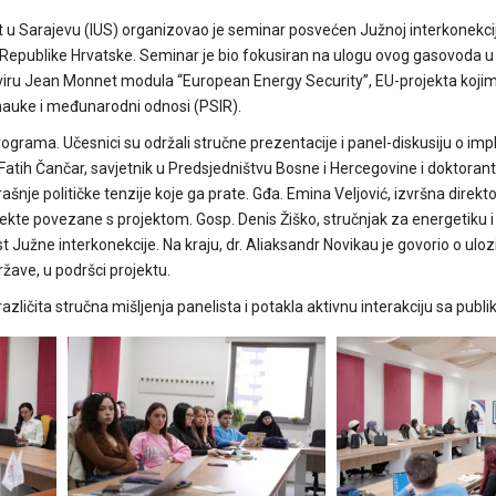
et u Sarajevu (IUS) organizovao je seminar posvećen Južnoj interkonekci
epublike Hrvatske. Seminar je bio fokusiran na ulogu ovog gasovoda u
kviru Jean Monnet modula “European Energy Security”, EU-projekta koji
 nauke i međunarodni odnosi (PSIR).
ograma. Učesnici su održali stručne prezentacije i panel-diskusiju o imp
atih Čančar, savjetnik u Predsjedništvu Bosne i Hercegovine i doktorant
šnje političke tenzije koje ga prate. Gđa. Emina Veljović, izvršna direkt
pekte povezane s projektom. Gosp. Denis Žiško, stručnjak za energetiku i
Južne interkonekcije. Na kraju, dr. Aliaksandr Novikau je govorio o uloz
žave, u podršci projektu.
ličita stručna mišljenja panelista i potakla aktivnu interakciju sa publ