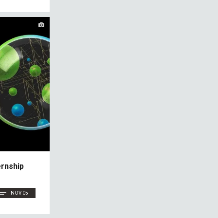
ernship
NOV 05