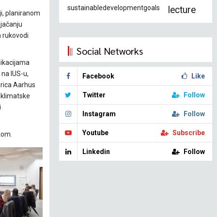
sustainabledevelopmentgoals
lecture
ji, planiranom
 jačanju
m rukovodi
Social Networks
likacijama
 na IUS-u,
Facebook
Like
orica Aarhus
Twitter
Follow
 klimatske
i
Instagram
Follow
Youtube
Subscribe
ikom.
Linkedin
Follow