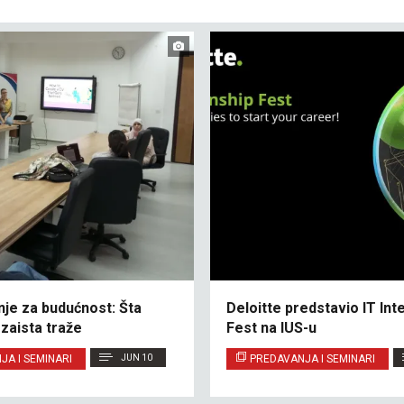
nje za budućnost: Šta
Deloitte predstavio IT Int
zaista traže
Fest na IUS-u
JA I SEMINARI
JUN 10
PREDAVANJA I SEMINARI