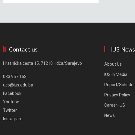
Contact us
IUS News
Hrasnička cesta 15, 71210 Ilidža/Sarajevo
About Us
IUS in Media
033 957 153
Report/Schedul
uco@ius.edu.ba
Facebook
Privacy Policy
Youtube
Career-IUS
Twitter
News
Instagram