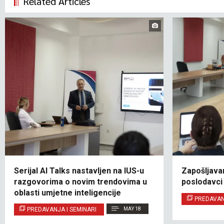
Related Articles
Serijal AI Talks nastavljen na IUS-u
Zapošljava
razgovorima o novim trendovima u
poslodavci 
oblasti umjetne inteligencije
PREDAVAN
PREDAVANJA I SEMINARI
MAY 18