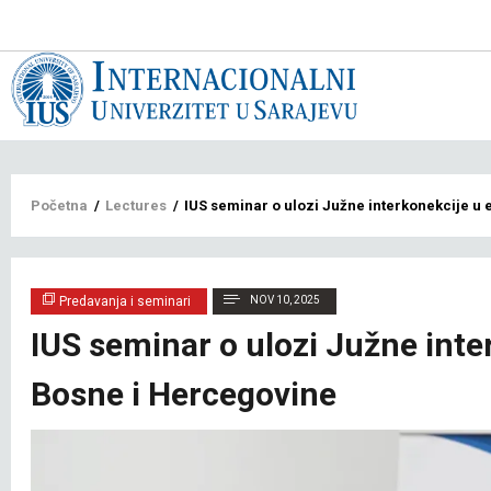
Main
navigat
bs
Breadcrumb
Početna
/
Lectures
/
IUS seminar o ulozi Južne interkonekcije u 
Predavanja i seminari
NOV 10, 2025
IUS seminar o ulozi Južne inte
Bosne i Hercegovine