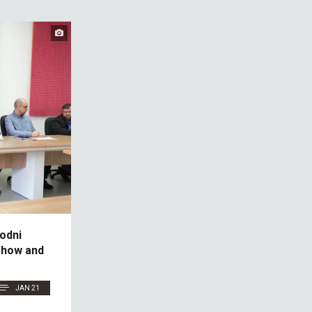
odni
Show and
JAN 21