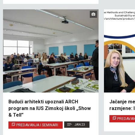
Budući arhitekti upoznali ARCH
Jačanje m
program na IUS Zimskoj školi „Show
razmjene: I
& Tell”
PREDAVAN
PREDAVANJA I SEMINARI
JAN 23