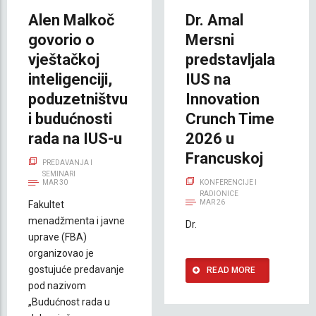
Alen Malkoč
Dr. Amal
govorio o
Mersni
vještačkoj
predstavljala
inteligenciji,
IUS na
poduzetništvu
Innovation
i budućnosti
Crunch Time
rada na IUS-u
2026 u
Francuskoj
PREDAVANJA I
SEMINARI
MAR 30
KONFERENCIJE I
RADIONICE
MAR 26
Fakultet
menadžmenta i javne
Dr.
uprave (FBA)
organizovao je
gostujuće predavanje
READ MORE
pod nazivom
„Budućnost rada u