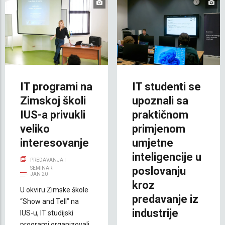
IT programi na
IT studenti se
Zimskoj školi
upoznali sa
IUS-a privukli
praktičnom
veliko
primjenom
interesovanje
umjetne
inteligencije u
PREDAVANJA I
poslovanju
SEMINARI
JAN 20
kroz
U okviru Zimske škole
predavanje iz
“Show and Tell” na
industrije
IUS-u, IT studijski
programi organizovali