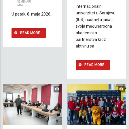
SEMINARI
MAY 12
Internacionalni
univerzitet u Sarajevu
U petak, 8. maja 2026.
(IUS) nastavlja jačati
svoja međunarodna
akademska
READ MORE
partnerstva kroz
aktivnu sa
READ MORE