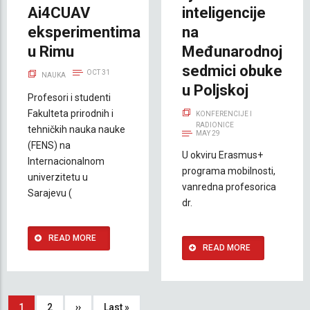
Ai4CUAV
inteligencije
eksperimentima
na
u Rimu
Međunarodnoj
sedmici obuke
OCT 31
NAUKA
u Poljskoj
Profesori i studenti
Fakulteta prirodnih i
KONFERENCIJE I
RADIONICE
tehničkih nauka nauke
MAY 29
(FENS) na
U okviru Erasmus+
Internacionalnom
programa mobilnosti,
univerzitetu u
vanredna profesorica
Sarajevu (
dr.
READ MORE
READ MORE
Pagination
Current
1
Strana
2
Next
››
Last
Last »