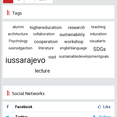
page
page
page
Tags
alumni
highereducation
research
teaching
architecture
collaboration
sustainability
education
Psychology
cooperation
workshop
visualarts
iusinsdgaction
literature
englishlanguage
SDGs
visit
sustainabledevelopmentgoals
iussarajevo
lecture
Social Networks
Facebook
Like