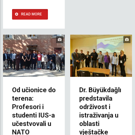
READ MORE
Od učionice do
Dr. Büyükdağlı
terena:
predstavila
Profesori i
održivost i
studenti IUS-a
istraživanja u
učestvovali u
oblasti
NATO
vještačke