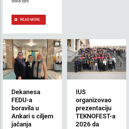
doba vješ
READ MORE
Dekanesa
IUS
FEDU-a
organizovao
boravila u
prezentaciju
Ankari s ciljem
TEKNOFEST-a
jačanja
2026 da