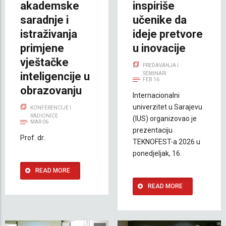
akademske
inspiriše
saradnje i
učenike da
istraživanja
ideje pretvore
primjene
u inovacije
vještačke
PREDAVANJA I
inteligencije u
SEMINARI
FEB 16
obrazovanju
Internacionalni
univerzitet u Sarajevu
KONFERENCIJE I
RADIONICE
(IUS) organizovao je
MAR 06
prezentaciju
Prof. dr.
TEKNOFEST-a 2026 u
ponedjeljak, 16.
READ MORE
READ MORE