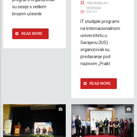
PREDAVANJA I
su sesije s velikim
SEMINARI
DEC 31
brojem učesnik
IT studijski programi
na Internacionalnom
READ MORE
univerzitetu u
Sarajevu (IUS)
organizovali su
predavanje pod
nazivom „Prakt
READ MORE