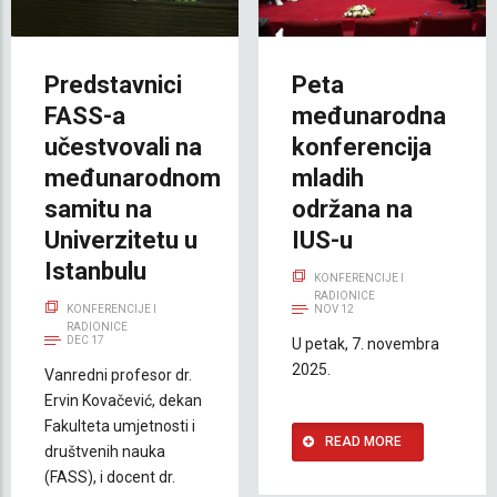
Predstavnici
Peta
FASS-a
međunarodna
učestvovali na
konferencija
međunarodnom
mladih
samitu na
održana na
Univerzitetu u
IUS-u
Istanbulu
KONFERENCIJE I
RADIONICE
KONFERENCIJE I
NOV 12
RADIONICE
DEC 17
U petak, 7. novembra
2025.
Vanredni profesor dr.
Ervin Kovačević, dekan
Fakulteta umjetnosti i
READ MORE
društvenih nauka
(FASS), i docent dr.