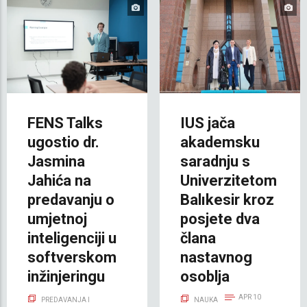
FENS Talks
IUS jača
ugostio dr.
akademsku
Jasmina
saradnju s
Jahića na
Univerzitetom
predavanju o
Balıkesir kroz
umjetnoj
posjete dva
inteligenciji u
člana
softverskom
nastavnog
inžinjeringu
osoblja
APR 10
PREDAVANJA I
NAUKA