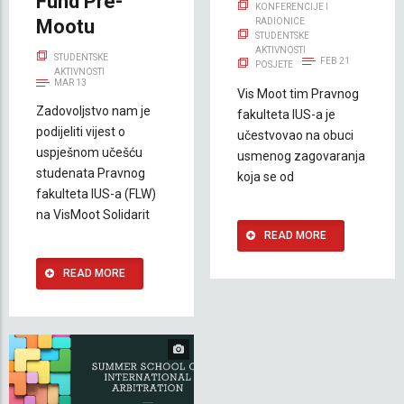
Fund Pre-
KONFERENCIJE I
Mootu
RADIONICE
STUDENTSKE
AKTIVNOSTI
STUDENTSKE
FEB 21
POSJETE
AKTIVNOSTI
MAR 13
Vis Moot tim Pravnog
Zadovoljstvo nam je
fakulteta IUS-a je
podijeliti vijest o
učestvovao na obuci
uspješnom učešću
usmenog zagovaranja
studenata Pravnog
koja se od
fakulteta IUS-a (FLW)
na VisMoot Solidarit
READ MORE
READ MORE