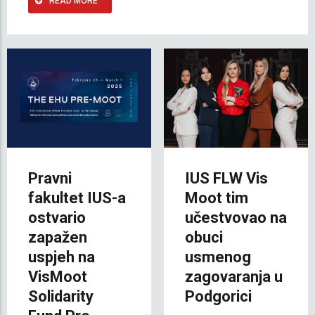
READ MORE
Pravni
IUS FLW Vis
fakultet IUS-a
Moot tim
ostvario
učestvovao na
zapažen
obuci
uspjeh na
usmenog
VisMoot
zagovaranja u
Solidarity
Podgorici