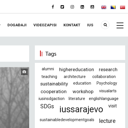
DOGAĐAJI
VIDEOZAPISI
KONTAKT
IUS
Tags
alumni
highereducation
research
teaching
architecture
collaboration
sustainability
education
Psychology
cooperation
workshop
visualarts
iusinsdgaction
literature
englishlanguage
visit
SDGs
iussarajevo
sustainabledevelopmentgoals
lecture