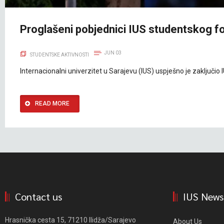
Proglašeni pobjednici IUS studentskog f
JUN 03
STUDENTSKE AKTIVNOSTI
Internacionalni univerzitet u Sarajevu (IUS) uspješno je zaključ
READ MORE
Contact us
IUS News
Hrasnička cesta 15, 71210 Ilidža/Sarajevo
About Us