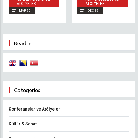
Değerlendirmelerde
ATÖLYELER
ATÖLYELER
Bulundu
MAR 30
DEC 25
Read in
Categories
Konferanslar ve Atölyeler
Kültür & Sanat