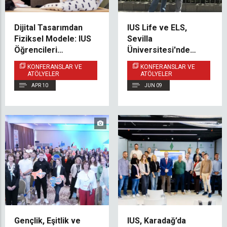
Dijital Tasarımdan
IUS Life ve ELS,
Fiziksel Modele: IUS
Sevilla
Öğrencileri
Üniversitesi'nde
Uygulamalı Üretim
Düzenlenen
KONFERANSLAR VE
KONFERANSLAR VE
Deneyimi Kazandı
Erasmus+ Personel
ATÖLYELER
ATÖLYELER
Haftası'na Katıldı
APR 10
JUN 09
Gençlik, Eşitlik ve
IUS, Karadağ’da