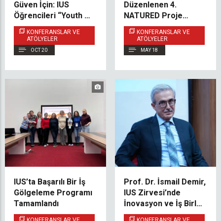
Güven İçin: IUS
Düzenlenen 4.
Öğrencileri “Youth 4
NATURED Proje
Inclusion, Equality &
Ortakları Toplantısına
KONFERANSLAR VE
KONFERANSLAR VE
Trust” Konferansına
Katıldı
ATÖLYELER
ATÖLYELER
Katıldı
OCT 20
MAY 18
IUS’ta Başarılı Bir İş
Prof. Dr. İsmail Demir,
Gölgeleme Programı
IUS Zirvesi’nde
Tamamlandı
İnovasyon ve İş Birliği
Üzerine
KONFERANSLAR VE
KONFERANSLAR VE