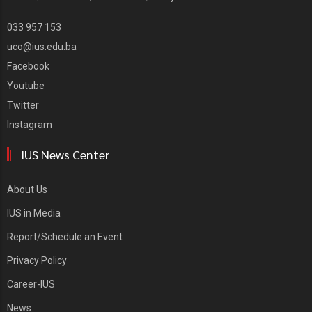
033 957 153
uco@ius.edu.ba
Facebook
Youtube
Twitter
Instagram
IUS News Center
About Us
IUS in Media
Report/Schedule an Event
Privacy Policy
Career-IUS
News