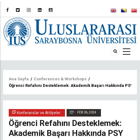
Sayfa
Ana Sayfa
/
Conferences & Workshops
/
Öğrenci Refahını Desteklemek: Akademik Başarı Hakkında PSY Atö
yolu
Konferanslar ve Atölyeler
FEB 06, 2024
Öğrenci Refahını Desteklemek:
Akademik Başarı Hakkında PSY