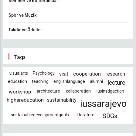
Seminer ve Konferanslar
Spor ve Müzik
Takdir ve Ödüller
Tags
visualarts
Psychology
visit
cooperation
research
education
teaching
englishlanguage
alumni
lecture
workshop
architecture
collaboration
iusinsdgaction
highereducation
sustainability
iussarajevo
sustainabledevelopmentgoals
literature
SDGs